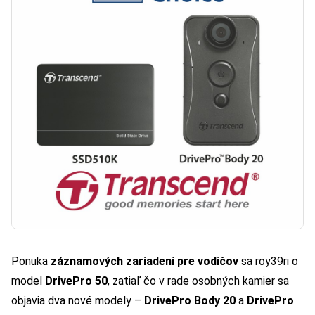
Ponuka
záznamových zariadení pre vodičov
sa roy39ri o
model
DrivePro 50
, zatiaľ čo v rade osobných kamier sa
objavia dva nové modely –
DrivePro Body 20
a
DrivePro