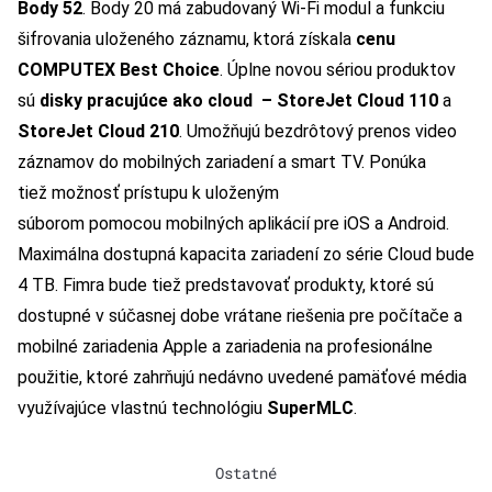
Body 52
. Body 20 má zabudovaný Wi-Fi modul a funkciu
šifrovania uloženého záznamu, ktorá získala
cenu
COMPUTEX Best Choice
. Úplne novou sériou produktov
sú
disky pracujúce ako cloud
–
StoreJet Cloud 110
a
StoreJet Cloud 210
. Umožňujú bezdrôtový prenos video
záznamov do mobilných zariadení a smart TV. Ponúka
tiež možnosť prístupu k uloženým
súborom pomocou mobilných aplikácií pre iOS a Android.
Maximálna dostupná kapacita zariadení zo série Cloud bude
4 TB. Fimra bude tiež predstavovať produkty, ktoré sú
dostupné v súčasnej dobe vrátane riešenia pre počítače a
mobilné zariadenia Apple a zariadenia na profesionálne
použitie, ktoré zahrňujú nedávno uvedené pamäťové média
využívajúce vlastnú technológiu
SuperMLC
.
Ostatné