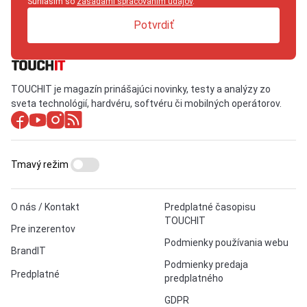
Súhlasím so
zásadami spracovaním údajov
.
Potvrdiť
TOUCHIT je magazín prinášajúci novinky, testy a analýzy zo
sveta technológií, hardvéru, softvéru či mobilných operátorov.
Tmavý režim
O nás / Kontakt
Predplatné časopisu
TOUCHIT
Pre inzerentov
Podmienky používania webu
BrandIT
Podmienky predaja
Predplatné
predplatného
GDPR