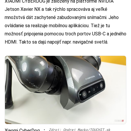
XIAOMI CYBERDOG je založený na platforme NVIDIA
Jetson Xavier NX a tak rýchlo spracováva aj veľké
množstvá dát zachytené zabudovanými snímačmi. Jeho
ovládanie sa realizuje mobilnou aplikáciou. Tiež je tu
možnosť pripojenia pomocou troch portov USB-C a jedného
HDMI. Takto sa dajú napojiť napr. navigačné svetlá.
•
Zdroj: Ondrej Macko/TOUCHIT.sk
Xiaomi CyberDog