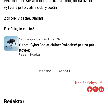
veľa nebolo. Ale ako demonštrácia toho, čo sa už dá
vytvoriť je to veľmi dobrý počin.
Zdroje
: vlastné, Xiaomi
Prečítajte si tiež
13. augusta 2021
•
3m
Xiaomi CyberDog oficiálne: Robotický pes za pár
stoviek
Peter Hupka
Ostatné
•
Xiaomi
Nahlásiť chybu
Redaktor