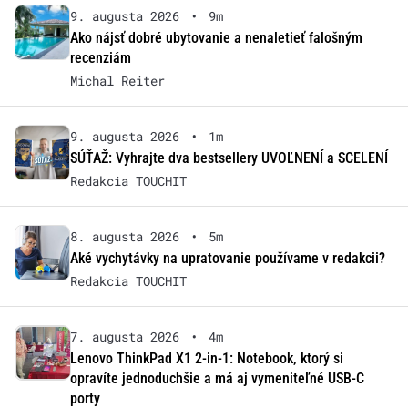
9. augusta 2026
•
9m
Ako nájsť dobré ubytovanie a nenaletieť falošným
recenziám
Michal Reiter
9. augusta 2026
•
1m
SÚŤAŽ: Vyhrajte dva bestsellery UVOĽNENÍ a SCELENÍ
Redakcia TOUCHIT
8. augusta 2026
•
5m
Aké vychytávky na upratovanie používame v redakcii?
Redakcia TOUCHIT
7. augusta 2026
•
4m
Lenovo ThinkPad X1 2-in-1: Notebook, ktorý si
opravíte jednoduchšie a má aj vymeniteľné USB-C
porty