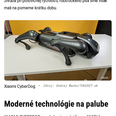
zhruba pri polovičnej rýchlosti, robotického psa sme však
mali na pomerne krátku dobu.
•
Zdroj: Ondrej Macko/TOUCHIT.sk
Xiaomi CyberDog
Moderné technológie na palube