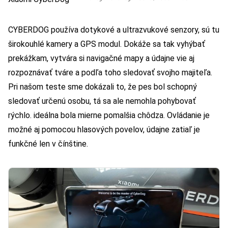
CYBERDOG používa dotykové a ultrazvukové senzory, sú tu
širokouhlé kamery a GPS modul. Dokáže sa tak vyhýbať
prekážkam, vytvára si navigačné mapy a údajne vie aj
rozpoznávať tváre a podľa toho sledovať svojho majiteľa.
Pri našom teste sme dokázali to, že pes bol schopný
sledovať určenú osobu, tá sa ale nemohla pohybovať
rýchlo. ideálna bola mierne pomalšia chôdza. Ovládanie je
možné aj pomocou hlasových povelov, údajne zatiaľ je
funkčné len v čínštine.