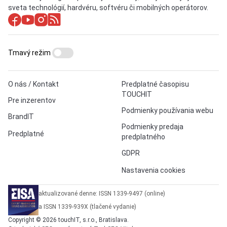
sveta technológií, hardvéru, softvéru či mobilných operátorov.
Tmavý režim
O nás / Kontakt
Predplatné časopisu
TOUCHIT
Pre inzerentov
Podmienky používania webu
BrandIT
Podmienky predaja
Predplatné
predplatného
GDPR
Nastavenia cookies
aktualizované denne: ISSN 1339-9497 (online)
a ISSN 1339-939X (tlačené vydanie)
Copyright © 2026 touchIT, s.r.o., Bratislava.