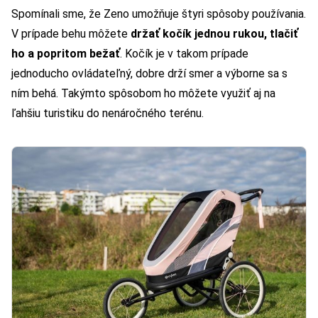
Spomínali sme, že Zeno umožňuje štyri spôsoby používania.
V prípade behu môžete
držať kočík jednou rukou, tlačiť
ho a popritom bežať
. Kočík je v takom prípade
jednoducho ovládateľný, dobre drží smer a výborne sa s
ním behá. Takýmto spôsobom ho môžete využiť aj na
ľahšiu turistiku do nenáročného terénu.