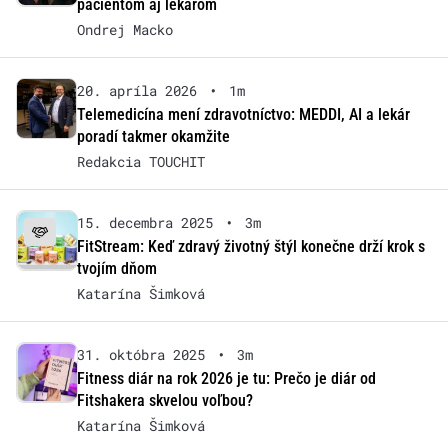
pacientom aj lekárom
Ondrej Macko
20. apríla 2026
•
1m
Telemedicína mení zdravotníctvo: MEDDI, AI a lekár
poradí takmer okamžite
Redakcia TOUCHIT
15. decembra 2025
•
3m
FitStream: Keď zdravý životný štýl konečne drží krok s
tvojím dňom
Katarína Šimková
31. októbra 2025
•
3m
Fitness diár na rok 2026 je tu: Prečo je diár od
Fitshakera skvelou voľbou?
Katarína Šimková