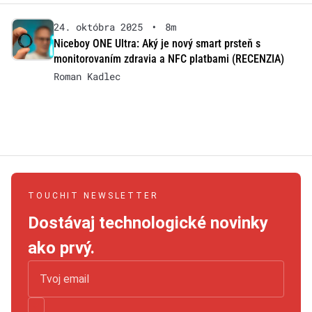
24. októbra 2025
•
8m
Niceboy ONE Ultra: Aký je nový smart prsteň s
monitorovaním zdravia a NFC platbami (RECENZIA)
Roman Kadlec
TOUCHIT NEWSLETTER
Dostávaj technologické novinky
ako prvý.