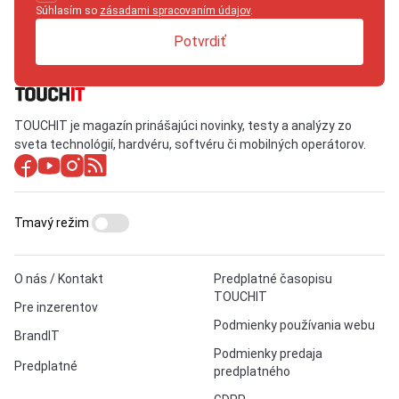
Súhlasím so
zásadami spracovaním údajov
.
Potvrdiť
TOUCHIT je magazín prinášajúci novinky, testy a analýzy zo
sveta technológií, hardvéru, softvéru či mobilných operátorov.
Tmavý režim
O nás / Kontakt
Predplatné časopisu
TOUCHIT
Pre inzerentov
Podmienky používania webu
BrandIT
Podmienky predaja
Predplatné
predplatného