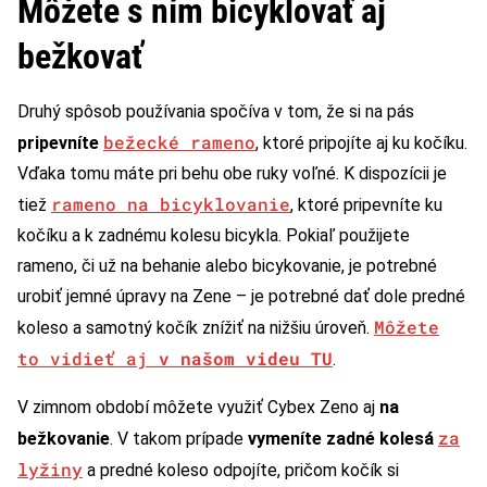
Môžete s ním bicyklovať aj
bežkovať
Druhý spôsob používania spočíva v tom, že si na pás
bežecké rameno
pripevníte
, ktoré pripojíte aj ku kočíku.
Vďaka tomu máte pri behu obe ruky voľné. K dispozícii je
rameno na bicyklovanie
tiež
, ktoré pripevníte ku
kočíku a k zadnému kolesu bicykla. Pokiaľ použijete
rameno, či už na behanie alebo bicykovanie, je potrebné
urobiť jemné úpravy na Zene – je potrebné dať dole predné
Môžete
koleso a samotný kočík znížiť na nižšiu úroveň.
to vidieť aj
v našom videu TU
.
V zimnom období môžete využiť Cybex Zeno aj
na
za
bežkovanie
. V takom prípade
vymeníte zadné kolesá
lyžiny
a predné koleso odpojíte, pričom kočík si