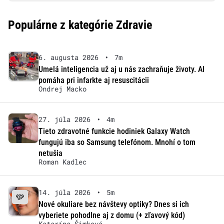
Populárne z kategórie Zdravie
6. augusta 2026
•
7m
Umelá inteligencia už aj u nás zachraňuje životy. AI
pomáha pri infarkte aj resuscitácii
Ondrej Macko
27. júla 2026
•
4m
Tieto zdravotné funkcie hodiniek Galaxy Watch
fungujú iba so Samsung telefónom. Mnohí o tom
netušia
Roman Kadlec
14. júla 2026
•
5m
Nové okuliare bez návštevy optiky? Dnes si ich
vyberiete pohodlne aj z domu (+ zľavový kód)
Katarína Šimková