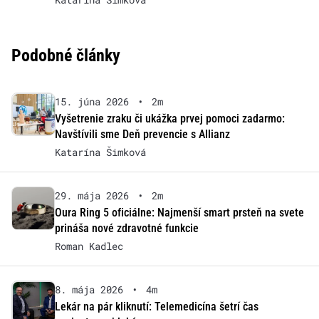
Podobné články
15. júna 2026
•
2m
Vyšetrenie zraku či ukážka prvej pomoci zadarmo:
Navštívili sme Deň prevencie s Allianz
Katarína Šimková
29. mája 2026
•
2m
Oura Ring 5 oficiálne: Najmenší smart prsteň na svete
prináša nové zdravotné funkcie
Roman Kadlec
8. mája 2026
•
4m
Lekár na pár kliknutí: Telemedicína šetrí čas