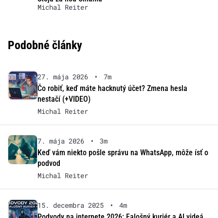
Michal Reiter
Podobné články
27. mája 2026
•
7m
Čo robiť, keď máte hacknutý účet? Zmena hesla
nestačí (+VIDEO)
Michal Reiter
7. mája 2026
•
3m
Keď vám niekto pošle správu na WhatsApp, môže ísť o
podvod
Michal Reiter
15. decembra 2025
•
4m
Podvody na internete 2026: Falošný kuriér a AI videá