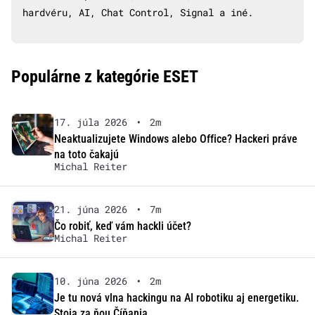
hardvéru, AI, Chat Control, Signal a iné.
Populárne z kategórie ESET
17. júla 2026
•
2m
Neaktualizujete Windows alebo Office? Hackeri práve
na toto čakajú
Michal Reiter
21. júna 2026
•
7m
Čo robiť, keď vám hackli účet?
Michal Reiter
10. júna 2026
•
2m
Je tu nová vlna hackingu na AI robotiku aj energetiku.
Stoja za ňou Číňania