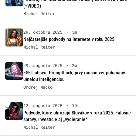
(+VIDEO)
Michal Reiter
29. októbra 2025
•
5m
Najčastejšie podvody na internete v roku 2025
Michal Reiter
29. augusta 2025
•
2m
ESET objavil PromptLock, prvý ransomvér poháňaný
umelou inteligenciou
Ondrej Macko
12. augusta 2025
•
10m
Podvody, ktoré ohrozujú Slovákov v roku 2025: Falošné
správy, investície aj „vydieranie“
Michal Reiter