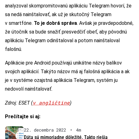
analyzoval skompromitovanú aplikáciu Telegram hovorí, že
sa nedá nainštalovať, ak už je skutočný Telegram
v smartfóne.
To je dobrá správa
. Avšak je pravdepodobné,
že útočník sa bude snažiť presvedčiť obeť, aby pôvodnú
aplikáciu Telegram odinštaloval a potom nainštaloval
falošnú.
Aplikácie pre Android používajú unikátne názvy balíkov
svojich aplikácií. Takýto názov má aj falošná aplikácia a ak
je v systéme ozajstná aplikácia Telegram, systém ju
nedovolí nainštalovať.
v angličtine
Zdroj: ESET (
)
Prečítajte si aj:
22. decembra 2022
•
4m
Dáta sú mimoriadne dôležité. Takto riešia