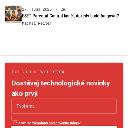
27. júna 2025
•
2m
ESET Parental Control končí, dokedy bude fungovať?
Michal Reiter
TOUCHIT NEWSLETTER
Dostávaj technologické novinky
ako prvý.
Súhlasím so
zásadami spracovaním údajov
.