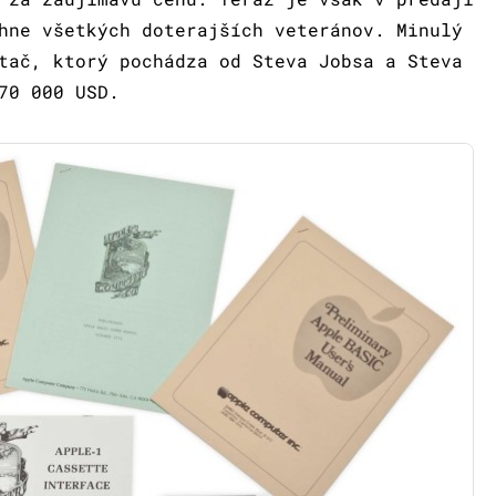
hne všetkých doterajších veteránov. Minulý
tač, ktorý pochádza od Steva Jobsa a Steva
70 000 USD.