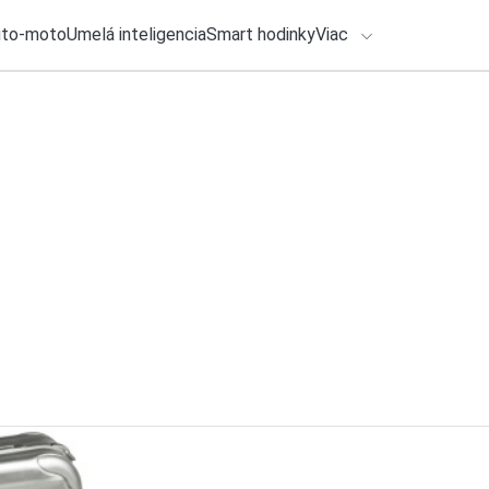
uto-moto
Umelá inteligencia
Smart hodinky
Viac
HLO BY VÁS ZAUJÍMAŤ
lačové správy
28. júla 2026
•
2m
Koľko budú stáť sm
ADÁVANIA
si priplatíme
Zadajte frázu pre vyhľadanie
Katarína Šimková