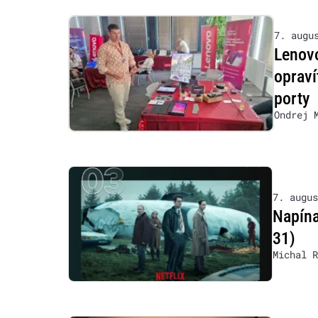
7. augu
Lenovo
opraví
porty
Ondrej 
7. augus
Napína
31)
Michal R