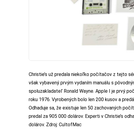
Christie’s už predala niekoľko počítačov z tejto s
však vybavený prvým vydaním manuálu s pôvodný
spoluzakladateľ Ronald Wayne. Apple I je prvý 
roku 1976. Vyrobených bolo len 200 kusov a predáv
Odhaduje sa, že existuje len 50 zachovaných počíta
predal za 905 000 dolárov. Experti v Christie’s od
dolárov. Zdroj:
CultofMac