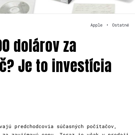
Apple
•
Ostatné
00 dolárov za
? Je to investícia
vajú predchodcovia súčasných počítačov,
 za zaujímavú cenu. Teraz je však v predaji