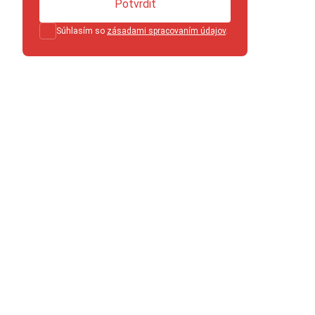
Potvrdiť
Súhlasím so
zásadami spracovaním údajov
.