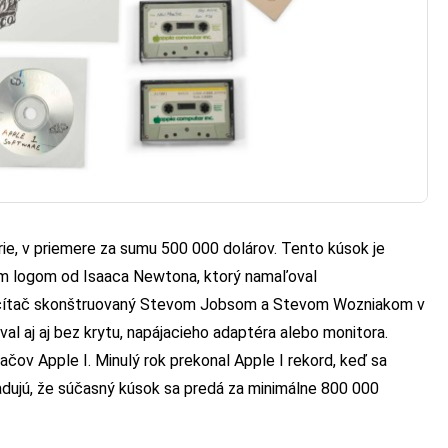
érie, v priemere za sumu 500 000 dolárov. Tento kúsok je
m logom od Isaaca Newtona, ktorý namaľoval
počítač skonštruovaný Stevom Jobsom a Stevom Wozniakom v
al aj aj bez krytu, napájacieho adaptéra alebo monitora.
čov Apple I. Minulý rok prekonal Apple I rekord, keď sa
hadujú, že súčasný kúsok sa predá za minimálne 800 000