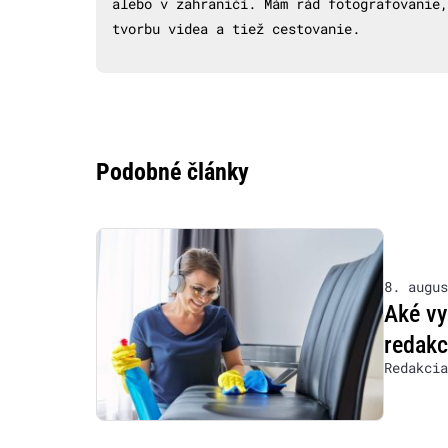
alebo v zahraničí. Mám rád fotografovanie,
tvorbu videa a tiež cestovanie.
Podobné články
8. augus
Aké vy
redakc
Redakcia