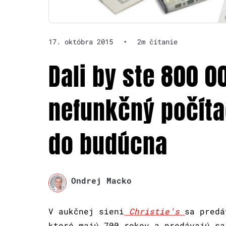
17. októbra 2015
•
2m čítanie
Dali by ste 800 0
nefunkčný počítač
do budúcna
Ondrej Macko
V aukčnej sieni
Christie’s
sa predá
ktoré majú 700 rokov a predávajú sa