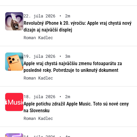
22. júla 2026
•
2m
Revolučný iPhone k 20. výročiu: Apple vraj chystá nový
dizajn aj najväčší displej
Roman Kadlec
19. júla 2026
•
3m
Apple vraj chystá najväčšiu zmenu fotoaparátu za
posledné roky. Potvrdzuje to uniknutý dokument
Roman Kadlec
18. júla 2026
•
2m
Apple potichu zdražil Apple Music. Toto sú nové ceny
na Slovensku
Roman Kadlec
14. júla 2026
•
4m