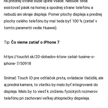
na prednej strane bude úplne všade. Nebude teda
existovať pásik na hornej a spodnej strane telefónu a
nebudú ani okraje displeja. Pomer plochy displeja a prednej
plochy celého telefónu by mal teda byť 100 % (zatiaľ v
tomto parametri vedie Huawei).
Tip:
Čo vieme zatiaľ o iPhone 7
https://touchit.sk/20-dohadov-ktore-zatial-tusime-o-
iphone-7/50918
Snímač Touch ID pre odtlačok prsta, ovládacie tlačidlá, ale
aj predná kamera, to všetko by malo byť integrované do
displeja. Malo by to viesť k zníženiu fyzických rozmerov
telefónu pri zachovaní veľkej uhlopriečky dispeleja.