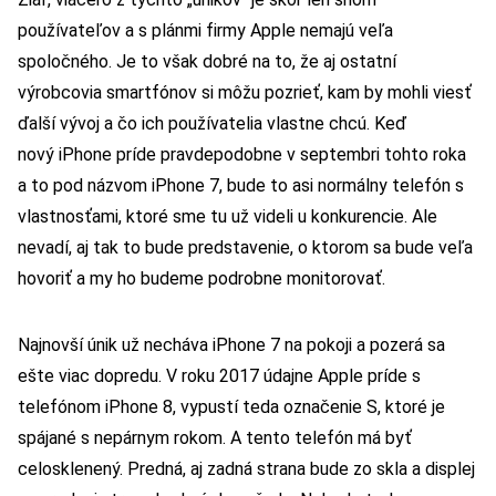
používateľov a s plánmi firmy Apple nemajú veľa
spoločného. Je to však dobré na to, že aj ostatní
výrobcovia smartfónov si môžu pozrieť, kam by mohli viesť
ďalší vývoj a čo ich používatelia vlastne chcú. Keď
nový iPhone príde pravdepodobne v septembri tohto roka
a to pod názvom iPhone 7, bude to asi normálny telefón s
vlastnosťami, ktoré sme tu už videli u konkurencie. Ale
nevadí, aj tak to bude predstavenie, o ktorom sa bude veľa
hovoriť a my ho budeme podrobne monitorovať.
Najnovší únik už necháva iPhone 7 na pokoji a pozerá sa
ešte viac dopredu. V roku 2017 údajne Apple príde s
telefónom iPhone 8, vypustí teda označenie S, ktoré je
spájané s nepárnym rokom. A tento telefón má byť
celosklenený. Predná, aj zadná strana bude zo skla a displej