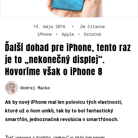
15. mája 2016
•
2m čítanie
iPhone
•
Apple
•
Ostatné
Ďalší dohad pre iPhone, tento raz
je to „nekonečný displej“.
Hovoríme však o iPhone 8
Ondrej Macko
Ak by nový iPhone mal len polovicu tých vlastností,
ktoré už o ňom unikli, tak by to bol fantastický
smartfón, jednoznačná revolúcia v smartfónoch.
Žiaľ, viacero z týchto „únikov“ je skôr len snom