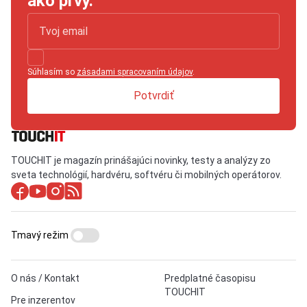
ako prvý.
Súhlasím so
zásadami spracovaním údajov
.
Potvrdiť
TOUCHIT je magazín prinášajúci novinky, testy a analýzy zo
sveta technológií, hardvéru, softvéru či mobilných operátorov.
Tmavý režim
O nás / Kontakt
Predplatné časopisu
TOUCHIT
Pre inzerentov