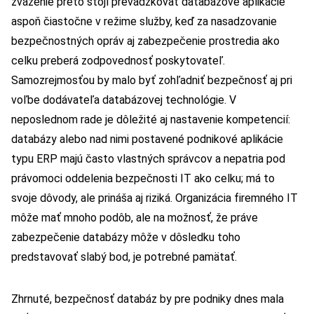
zváženie preto stojí prevádzkovať databázové aplikácie
aspoň čiastočne v režime služby, keď za nasadzovanie
bezpečnostných opráv aj zabezpečenie prostredia ako
celku preberá zodpovednosť poskytovateľ.
Samozrejmosťou by malo byť zohľadniť bezpečnosť aj pri
voľbe dodávateľa databázovej technológie. V
neposlednom rade je dôležité aj nastavenie kompetencií:
databázy alebo nad nimi postavené podnikové aplikácie
typu ERP majú často vlastných správcov a nepatria pod
právomoci oddelenia bezpečnosti IT ako celku; má to
svoje dôvody, ale prináša aj riziká. Organizácia firemného IT
môže mať mnoho podôb, ale na možnosť, že práve
zabezpečenie databázy môže v dôsledku toho
predstavovať slabý bod, je potrebné pamätať.
Zhrnuté, bezpečnosť databáz by pre podniky dnes mala