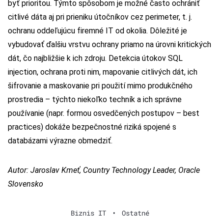
byť prioritou. Týmto spôsobom je možné často ochrániť
citlivé dáta aj pri prieniku útočníkov cez perimeter, t. j.
ochranu oddeľujúcu firemné IT od okolia. Dôležité je
vybudovať ďalšiu vrstvu ochrany priamo na úrovni kritických
dát, čo najbližšie k ich zdroju. Detekcia útokov SQL
injection, ochrana proti nim, mapovanie citlivých dát, ich
šifrovanie a maskovanie pri použití mimo produkčného
prostredia – týchto niekoľko techník a ich správne
používanie (napr. formou osvedčených postupov – best
practices) dokáže bezpečnostné riziká spojené s
databázami výrazne obmedziť.
Autor: Jaroslav Kmeť, Country Technology Leader, Oracle
Slovensko
Biznis IT
•
Ostatné