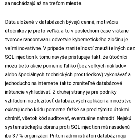
sa nachádzajú až na treťom mieste.
Dáta uložené v databázach bývajú cenné, motivácia
útočníkov je preto veľká, a to v poslednom čase vrátane
tvorcov ransomwaru; odvetvie kybernetického zločinu je
veľmi inovatívne. V prípade zraniteľností zneužiteľných cez
SQL injection k tomu navyše pristupuje fakt, že útočníci
môžu tieto akcie pomerne ľahko (bez veľkých nákladov
alebo špeciálnych technických prostriedkov) vykonávať a
jednoducho na internete takto zraniteľné databázové
inštancie vyhľadávať. Z druhej strany je pre podniky
vzhľadom na zložitosť databázových aplikácií a množstvo
existujúceho kódu pomerne ťažké sa pred týmito útokmi
chrániť, všetok kód auditovať, eventuálne nahradiť. Nejakú
systematickejšiu obranu proti SQL injection má nasadenú
iba 37 % organizácií. Pritom administrátori databáz majú