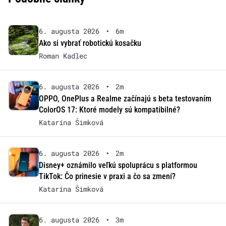
6. augusta 2026
•
6m
Ako si vybrať robotickú kosačku
Roman Kadlec
6. augusta 2026
•
2m
OPPO, OnePlus a Realme začínajú s beta testovaním
ColorOS 17: Ktoré modely sú kompatibilné?
Katarína Šimková
6. augusta 2026
•
2m
Disney+ oznámilo veľkú spoluprácu s platformou
TikTok: Čo prinesie v praxi a čo sa zmení?
Katarína Šimková
6. augusta 2026
•
3m