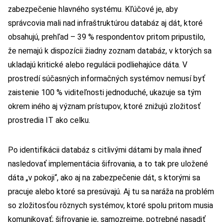
zabezpečenie hlavného systému. Kľúčové je, aby
správcovia mali nad infraštruktúrou databáz aj dát, ktoré
obsahujú, prehľad – 39 % respondentov pritom pripustilo,
že nemajú k dispozícii žiadny zoznam databáz, v ktorých sa
ukladajú kritické alebo regulácii podliehajúce dáta. V
prostredí súčasných informačných systémov nemusí byť
zaistenie 100 % viditeľnosti jednoduché, ukazuje sa tým
okrem iného aj význam prístupov, ktoré znižujú zložitosť
prostredia IT ako celku.
Po identifikácii databáz s citlivými dátami by mala ihneď
nasledovať implementácia šifrovania, a to tak pre uložené
dáta „v pokoji“, ako aj na zabezpečenie dát, s ktorými sa
pracuje alebo ktoré sa presúvajú. Aj tu sa naráža na problém
so zložitosťou rôznych systémov, ktoré spolu pritom musia
komunikovať; šifrovanie je, samozrejme, potrebné nasadiť