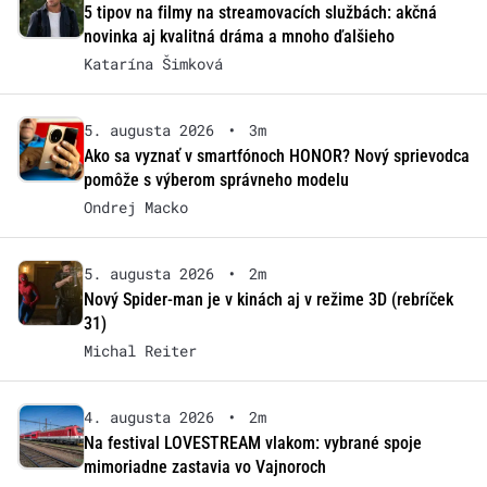
5 tipov na filmy na streamovacích službách: akčná
novinka aj kvalitná dráma a mnoho ďalšieho
Katarína Šimková
5. augusta 2026
•
3m
Ako sa vyznať v smartfónoch HONOR? Nový sprievodca
pomôže s výberom správneho modelu
Ondrej Macko
5. augusta 2026
•
2m
Nový Spider-man je v kinách aj v režime 3D (rebríček
31)
Michal Reiter
4. augusta 2026
•
2m
Na festival LOVESTREAM vlakom: vybrané spoje
mimoriadne zastavia vo Vajnoroch