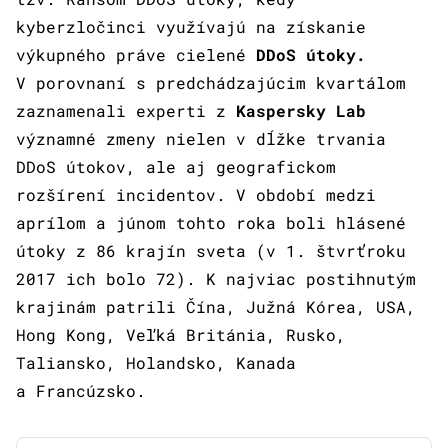
kyberzločinci využívajú na získanie
výkupného práve cielené
DDoS útoky.
V porovnaní s predchádzajúcim kvartálom
zaznamenali experti z
Kaspersky Lab
významné zmeny nielen v dĺžke trvania
DDoS útokov, ale aj geografickom
rozšírení incidentov. V období medzi
aprílom a júnom tohto roka boli hlásené
útoky z 86 krajín sveta (v 1. štvrťroku
2017 ich bolo 72). K najviac postihnutým
krajinám patrili Čína, Južná Kórea, USA,
Hong Kong, Veľká Británia, Rusko,
Taliansko, Holandsko, Kanada
a Francúzsko.