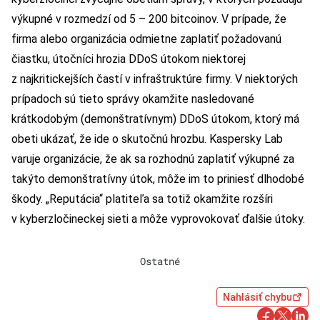
výkupné v rozmedzí od 5 – 200 bitcoinov. V prípade, že
firma alebo organizácia odmietne zaplatiť požadovanú
čiastku, útočníci hrozia DDoS útokom niektorej
z najkritickejších častí v infraštruktúre firmy. V niektorých
prípadoch sú tieto správy okamžite nasledované
krátkodobým (demonštratívnym) DDoS útokom, ktorý má
obeti ukázať, že ide o skutočnú hrozbu. Kaspersky Lab
varuje organizácie, že ak sa rozhodnú zaplatiť výkupné za
takýto demonštratívny útok, môže im to priniesť dlhodobé
škody. „Reputácia“ platiteľa sa totiž okamžite rozšíri
v kyberzločineckej sieti a môže vyprovokovať ďalšie útoky.
Ostatné
Nahlásiť chybu