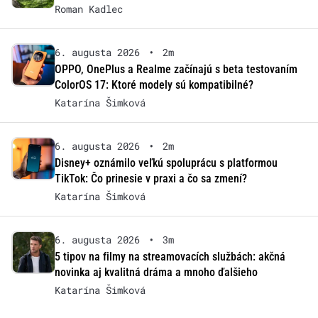
Roman Kadlec
6. augusta 2026
•
2m
OPPO, OnePlus a Realme začínajú s beta testovaním
ColorOS 17: Ktoré modely sú kompatibilné?
Katarína Šimková
6. augusta 2026
•
2m
Disney+ oznámilo veľkú spoluprácu s platformou
TikTok: Čo prinesie v praxi a čo sa zmení?
Katarína Šimková
6. augusta 2026
•
3m
5 tipov na filmy na streamovacích službách: akčná
novinka aj kvalitná dráma a mnoho ďalšieho
Katarína Šimková