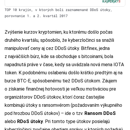
TOP 10 krajín, v ktorých boli zaznamenané DDoS útoky,
porovnanie 1. a 2. kvartál 2017
Zvýšenie kurzov kryptomien, ku ktorému došlo počas
druhého kvartálu, spôsobilo, že kyberzločinci sa snažili
manipulovať ceny aj cez DDoS útoky. Bitfinex, jedna
z najväčších búrz, kde sa obchoduje s bitcoinami, bola
napadnutá práve v čase, kedy sa uvádzala nová mena IOTA
token. K podobnému oslabeniu došlo krátko predtým aj na
burze BTC-E, spôsobenému tiež DDoS útokom. Záujem
o získanie finančnej hotovosti je veľkou motiváciou pre
organizátorov DDoS útokov, ktorí čoraz častejšie
kombinujú útoky s ransomvérom (požadovaním výkupného
pod hrozbou DDoS útokov) – ide o tzv.
Ransom DDoS
alebo
RDoS útoky
. Pri tomto type útokov posielajú
kyberzločinci zvyčajne obetiam správy, v ktorých požadujú