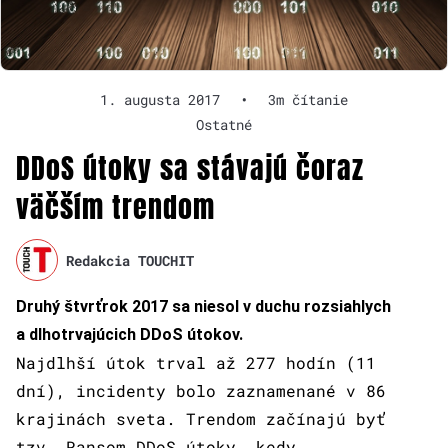
1. augusta 2017
•
3m čítanie
Ostatné
DDoS útoky sa stávajú čoraz
väčším trendom
Redakcia TOUCHIT
Druhý štvrťrok 2017 sa niesol v duchu rozsiahlych
a dlhotrvajúcich DDoS útokov.
Najdlhší útok trval až 277 hodín (11
dní), incidenty bolo zaznamenané v 86
krajinách sveta. Trendom začínajú byť
tzv. Ransom DDoS útoky, kedy