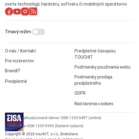
sveta technológií, hardvéru, softvéru či mobilných operátorov.
Tmavý režim
O nás / Kontakt
Predplatné časopisu
TOUCHIT
Pre inzerentov
Podmienky používania webu
BrandIT
Podmienky predaja
Predplatné
predplatného
GDPR
Nastavenia cookies
aktualizované denne: ISSN 1339-9497 (online)
a ISSN 1339-939X (tlačené vydanie)
Copyright © 2026 touchIT, s.r.o., Bratislava.