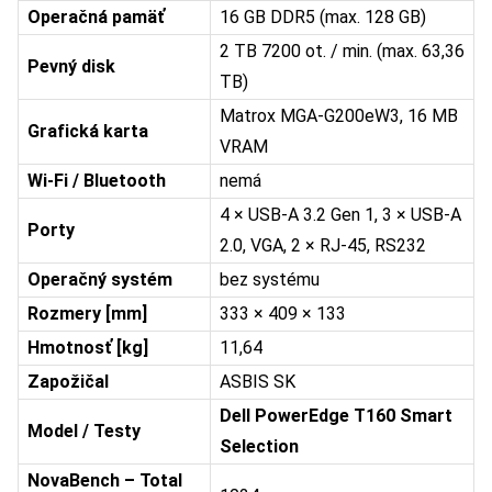
Operačná pamäť
16 GB DDR5 (max. 128 GB)
2 TB 7200 ot. / min. (max. 63,36
Pevný disk
TB)
Matrox MGA-G200eW3, 16 MB
Grafická karta
VRAM
Wi-Fi / Bluetooth
nemá
4 × USB-A 3.2 Gen 1, 3 × USB-A
Porty
2.0, VGA, 2 × RJ-45, RS232
Operačný systém
bez systému
Rozmery [mm]
333 × 409 × 133
Hmotnosť [kg]
11,64
Zapožičal
ASBIS SK
Dell PowerEdge T160 Smart
Model / Testy
Selection
NovaBench – Total