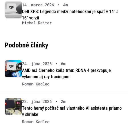
14. marca 2026
•
4m
Dell XPS: Legenda medzi notebookmi je späť v 14″ a
16″ verzii
Michal Reiter
Podobné články
24. júna 2026
•
6m
AMD má čierneho koňa trhu: RDNA 4 prekvapuje
výkonom aj ray tracingom
Roman Kadlec
22. júna 2026
•
2m
Tento herný počítač má vlastného AI asistenta priamo
v skrinke
Roman Kadlec