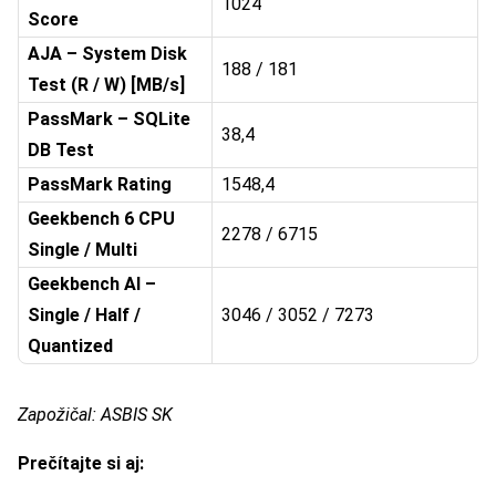
1024
Score
AJA – System Disk
188 / 181
Test (R / W) [MB/s]
PassMark – SQLite
38,4
DB Test
PassMark Rating
1548,4
Geekbench 6 CPU
2278 / 6715
Single / Multi
Geekbench AI –
Single / Half /
3046 / 3052 / 7273
Quantized
Zapožičal: ASBIS SK
Prečítajte si aj: