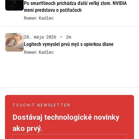
Po smartfónoch prichádza ďalší veľký zlom. NVIDIA
mení predstavu o počítačoch
Roman Kadlec
28. mája 2026
•
2m
Logitech vymyslel prvú myš s opierkou dlane
Roman Kadlec
TOUCHIT NEWSLETTER
Dostávaj technologické novinky
ako prvý.