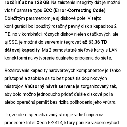
rozšíriť až na 128 GB
. Na zaistenie integrity dát je možné
vložiť pamäte typu
ECC (Error-Correcting Code)
.
Dôležitým parametrom je aj diskové pole. V tejto
konfigurácii bol použitý rotačný pevný disk s kapacitou 2
TB, no v kombinácii rôznych diskov nielen otáčkových, ale
aj SSD, je možné do servera integrovať
až 63,36 TB
dátovej kapacity
. Má 2 samostatné sieťové karty s LAN
konektormi na vytvorenie duálneho pripojenia do siete.
Rozširovanie kapacity hardvérových komponentov je ľahko
prístupné a zaobíde sa to bez použitia doplnkových
nástrojov.
Vnútorný návrh servera
je zorganizovaný tak,
aby bolo možno jednoducho pridať ďalšie diskové polia
alebo operačnú pamäť bez rizika poškodenia jeho vnútra.
To, že ide o špecializovaný stroj, je vidieť najmä na
procesore Intel Xeon E-2414, ktorý ponúka viacero výhod