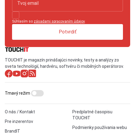
Súhlasím so
zásadami spracovaním údajov
.
Potvrdiť
TOUCHIT je magazín prinášajúci novinky, testy a analýzy zo
sveta technológií, hardvéru, softvéru či mobilných operátorov.
Tmavý režim
O nás / Kontakt
Predplatné časopisu
TOUCHIT
Pre inzerentov
Podmienky používania webu
BrandIT