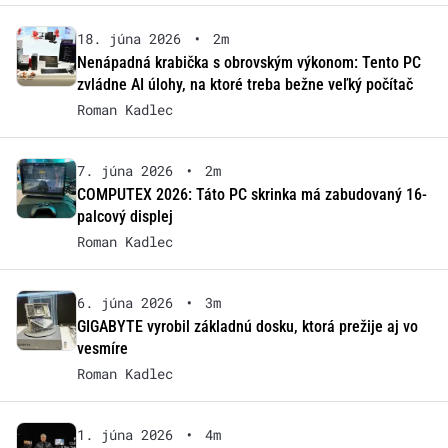
18. júna 2026
•
2m
Nenápadná krabička s obrovským výkonom: Tento PC
zvládne AI úlohy, na ktoré treba bežne veľký počítač
Roman Kadlec
7. júna 2026
•
2m
COMPUTEX 2026: Táto PC skrinka má zabudovaný 16-
palcový displej
Roman Kadlec
6. júna 2026
•
3m
GIGABYTE vyrobil základnú dosku, ktorá prežije aj vo
vesmíre
Roman Kadlec
1. júna 2026
•
4m