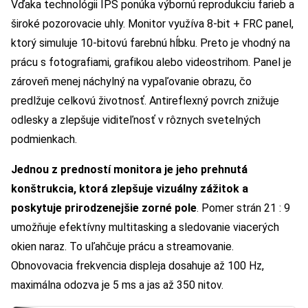
Vďaka technológii IPS ponúka výbornú reprodukciu farieb a
široké pozorovacie uhly. Monitor využíva 8-bit + FRC panel,
ktorý simuluje 10-bitovú farebnú hĺbku. Preto je vhodný na
prácu s fotografiami, grafikou alebo videostrihom. Panel je
zároveň menej náchylný na vypaľovanie obrazu, čo
predlžuje celkovú životnosť. Antireflexný povrch znižuje
odlesky a zlepšuje viditeľnosť v rôznych svetelných
podmienkach.
Jednou z predností monitora je jeho prehnutá
konštrukcia, ktorá zlepšuje vizuálny zážitok a
poskytuje prirodzenejšie zorné pole
. Pomer strán 21 : 9
umožňuje efektívny multitasking a sledovanie viacerých
okien naraz. To uľahčuje prácu a streamovanie.
Obnovovacia frekvencia displeja dosahuje až 100 Hz,
maximálna odozva je 5 ms a jas až 350 nitov.