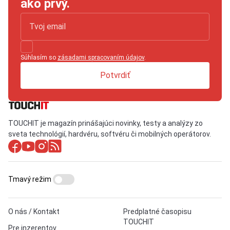
ako prvý.
Súhlasím so
zásadami spracovaním údajov
.
Potvrdiť
TOUCHIT je magazín prinášajúci novinky, testy a analýzy zo
sveta technológií, hardvéru, softvéru či mobilných operátorov.
Tmavý režim
O nás / Kontakt
Predplatné časopisu
TOUCHIT
Pre inzerentov