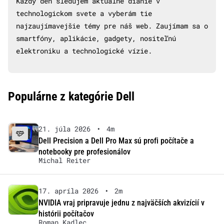
Každý deň sledujem aktuálne dianie v
technologickom svete a vyberám tie
najzaujímavejšie témy pre náš web. Zaujímam sa o
smartfóny, aplikácie, gadgety, nositeľnú
elektroniku a technologické vízie.
Populárne z kategórie Dell
21. júla 2026
•
4m
Dell Precision a Dell Pro Max sú profi počítače a
notebooky pre profesionálov
Michal Reiter
17. apríla 2026
•
2m
NVIDIA vraj pripravuje jednu z najväčších akvizícií v
histórii počítačov
Roman Kadlec