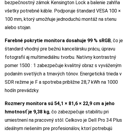
bezpečnostný zámok Kensington Lock a balenie zahŕňa
všetky potrebné káble. Podporuje štandard VESA 100 ×
100 mm, ktorý umožňuje jednoduchú montáž na stenu
alebo stojan.
Farebné pokrytie monitora dosahuje 99 % sRGB
, čo je
štandard vhodný pre bežnú kancelársku prácu, úpravu
fotografií aj multimediálnu tvorbu. Natívny kontrastný
pomer 1500 : 1 zabezpečuje kvalitný obraz s vyváženým
podaním svetlých a tmavých tónov. Energetická trieda v
SDR režime je F a spotreba približne 28,7 kWh na 1000
hodín prevádzky.
Rozmery monitora sú 54,1 × 81,6 × 22,9 cm a jeho
hmotnosť je 9,38 kg
, čo zabezpečuje stabilitu pri
umiestnení na pracovný stôl. Celkovo je Dell Pro 34 Plus
ideálnym riešením pre profesionálov, ktorí potrebujú