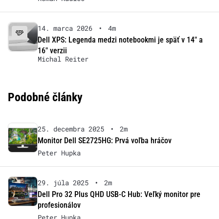
14. marca 2026
•
4m
Dell XPS: Legenda medzi notebookmi je späť v 14″ a
16″ verzii
Michal Reiter
Podobné články
25. decembra 2025
•
2m
Monitor Dell SE2725HG: Prvá voľba hráčov
Peter Hupka
29. júla 2025
•
2m
Dell Pro 32 Plus QHD USB-C Hub: Veľký monitor pre
profesionálov
Peter Hupka