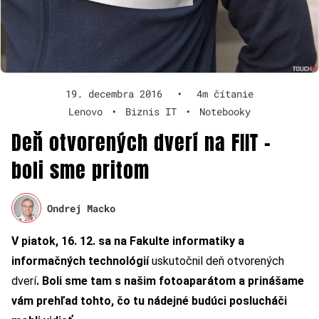
19. decembra 2016
•
4m čítanie
Lenovo
•
Biznis IT
•
Notebooky
Deň otvorených dverí na FIIT –
boli sme pritom
Ondrej Macko
V piatok, 16. 12. sa na Fakulte informatiky a
informačných technológií
uskutočnil deň otvorených
dverí
. Boli sme tam s našim fotoaparátom a prinášame
vám prehľad tohto, čo tu nádejné budúci poslucháči