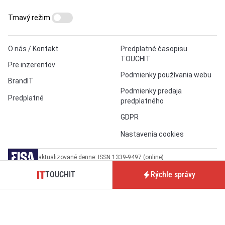
Tmavý režim
O nás / Kontakt
Predplatné časopisu
TOUCHIT
Pre inzerentov
Podmienky používania webu
BrandIT
Podmienky predaja
Predplatné
predplatného
GDPR
Nastavenia cookies
aktualizované denne: ISSN 1339-9497 (online)
a ISSN 1339-939X (tlačené vydanie)
TOUCHIT
Rýchle správy
Copyright © 2026 touchIT, s.r.o., Bratislava.
O
technické SEO
sa nám stará
TechSEO Vitals
.