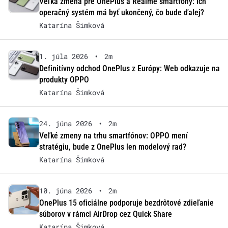
Veľká zmena pre OnePlus a Realme smartfóny: Ich
operačný systém má byť ukončený, čo bude ďalej?
Katarína Šimková
1. júla 2026
•
2m
Definitívny odchod OnePlus z Európy: Web odkazuje na
produkty OPPO
Katarína Šimková
24. júna 2026
•
2m
Veľké zmeny na trhu smartfónov: OPPO mení
stratégiu, bude z OnePlus len modelový rad?
Katarína Šimková
10. júna 2026
•
2m
OnePlus 15 oficiálne podporuje bezdrôtové zdieľanie
súborov v rámci AirDrop cez Quick Share
Katarína Šimková