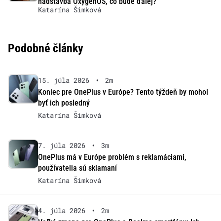
nadstavba OxygenOS, čo bude ďalej?
Katarína Šimková
Podobné články
15. júla 2026
•
2m
Koniec pre OnePlus v Európe? Tento týždeň by mohol
byť ich posledný
Katarína Šimková
7. júla 2026
•
3m
OnePlus má v Európe problém s reklamáciami,
používatelia sú sklamaní
Katarína Šimková
4. júla 2026
•
2m