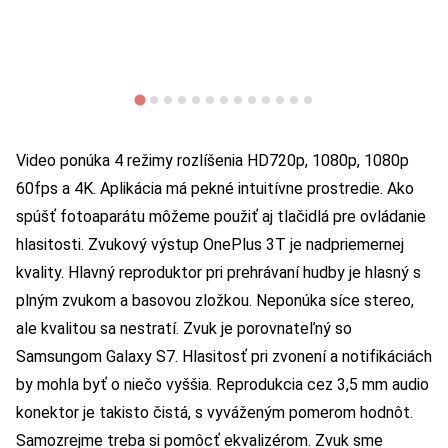
Video ponúka 4 režimy rozlíšenia HD720p, 1080p, 1080p
60fps a 4K. Aplikácia má pekné intuitívne prostredie. Ako
spúšť fotoaparátu môžeme použiť aj tlačidlá pre ovládanie
hlasitosti. Zvukový výstup OnePlus 3T je nadpriemernej
kvality. Hlavný reproduktor pri prehrávaní hudby je hlasný s
plným zvukom a basovou zložkou. Neponúka síce stereo,
ale kvalitou sa nestratí. Zvuk je porovnateľný so
Samsungom Galaxy S7. Hlasitosť pri zvonení a notifikáciách
by mohla byť o niečo vyššia. Reprodukcia cez 3,5 mm audio
konektor je takisto čistá, s vyváženým pomerom hodnôt.
Samozrejme treba si pomôcť ekvalizérom. Zvuk sme