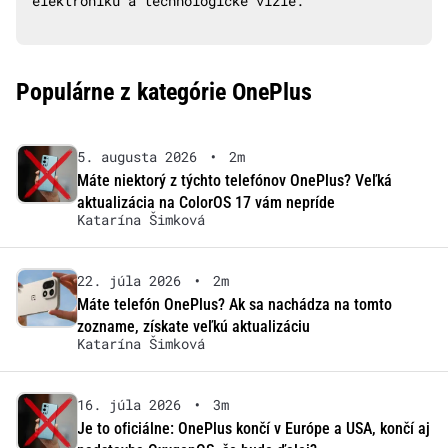
elektroniku a technologické vízie.
Populárne z kategórie OnePlus
5. augusta 2026
•
2m
Máte niektorý z týchto telefónov OnePlus? Veľká
aktualizácia na ColorOS 17 vám nepríde
Katarína Šimková
22. júla 2026
•
2m
Máte telefón OnePlus? Ak sa nachádza na tomto
zozname, získate veľkú aktualizáciu
Katarína Šimková
16. júla 2026
•
3m
Je to oficiálne: OnePlus končí v Európe a USA, končí aj