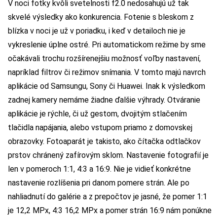
V noci fotky kvôli svetelnosti f2.0 nedosahujú už tak
skvelé výsledky ako konkurencia. Fotenie s bleskom z
blízka v noci je už v poriadku, i keď v detailoch nie je
vykreslenie úplne ostré. Pri automatickom režime by sme
očakávali trochu rozšírenejšiu možnosť voľby nastavení,
napríklad filtrov či režimov snímania. V tomto majú navrch
aplikácie od Samsungu, Sony či Huawei. Inak k výsledkom
zadnej kamery nemáme žiadne ďalšie výhrady. Otváranie
aplikácie je rýchle, či už gestom, dvojitým stlačením
tlačidla napájania, alebo vstupom priamo z domovskej
obrazovky. Fotoaparát je takisto, ako čítačka odtlačkov
prstov chránený zafírovým sklom. Nastavenie fotografií je
len v pomeroch 1:1, 4:3 a 16:9. Nie je vidieť konkrétne
nastavenie rozlíšenia pri danom pomere strán. Ale po
nahliadnutí do galérie a z prepočtov je jasné, že pomer 1:1
je 12,2 MPx, 4:3 16,2 MPx a pomer strán 16:9 nám ponúkne