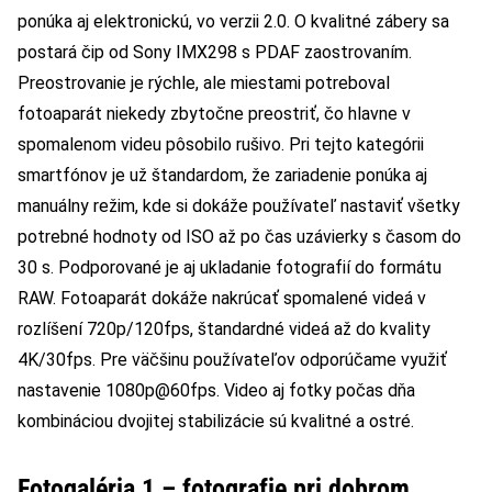
ponúka aj elektronickú, vo verzii 2.0. O kvalitné zábery sa
postará čip od Sony IMX298 s PDAF zaostrovaním.
Preostrovanie je rýchle, ale miestami potreboval
fotoaparát niekedy zbytočne preostriť, čo hlavne v
spomalenom videu pôsobilo rušivo. Pri tejto kategórii
smartfónov je už štandardom, že zariadenie ponúka aj
manuálny režim, kde si dokáže používateľ nastaviť všetky
potrebné hodnoty od ISO až po čas uzávierky s časom do
30 s. Podporované je aj ukladanie fotografií do formátu
RAW. Fotoaparát dokáže nakrúcať spomalené videá v
rozlíšení 720p/120fps, štandardné videá až do kvality
4K/30fps. Pre väčšinu používateľov odporúčame využiť
nastavenie 1080p@60fps. Video aj fotky počas dňa
kombináciou dvojitej stabilizácie sú kvalitné a ostré.
Fotogaléria 1 – fotografie pri dobrom