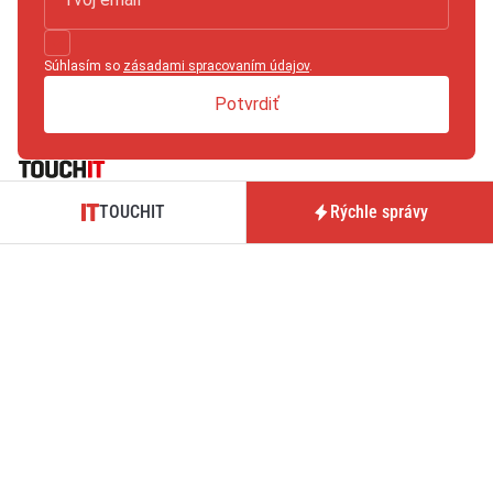
Súhlasím so
zásadami spracovaním údajov
.
Potvrdiť
TOUCHIT je magazín prinášajúci novinky, testy a analýzy zo
TOUCHIT
Rýchle správy
sveta technológií, hardvéru, softvéru či mobilných operátorov.
Tmavý režim
O nás / Kontakt
Predplatné časopisu
TOUCHIT
Pre inzerentov
Podmienky používania webu
BrandIT
Podmienky predaja