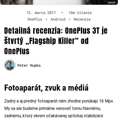
12. marca 2017
•
16m čítanie
OnePlus
•
Android
•
Recenzie
Detailná recenzia: OnePlus 3T je
štvrtý „Flagship Killer“ od
OnePlus
Peter Hupka
Fotoaparát, zvuk a médiá
Zadný a aj predný fotoaparát nám zhodne ponúkajú 16 Mpx.
My sa ale budeme primárne venovať tomu hlavnému,
zadnému, ktorý okrem očakávanej optickej stabilizácii