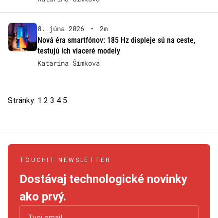
8. júna 2026
•
2m
Nová éra smartfónov: 185 Hz displeje sú na ceste,
testujú ich viaceré modely
Katarína Šimková
Stránky:
1
2
3
4
5
TOUCHIT NEWSLETTER
Dostávaj technologické novinky
ako prvý.