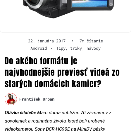
22. januára 2017
•
7m čítanie
Android
•
Tipy, triky, návody
Do akého formátu je
najvhodnejšie previesť videá zo
starých domácich kamier?
František Urban
Otázka čitateľa:
Mám doma približne 70 záznamov z
dovoleniek a rodinného života, ktoré boli urobené
videokamerou Sony DCR-HC90E na MiniDV pásky