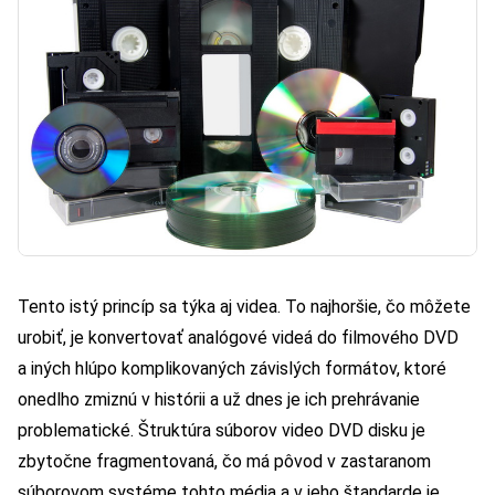
Tento istý princíp sa týka aj videa. To najhoršie, čo môžete
urobiť, je konvertovať analógové videá do filmového DVD
a iných hlúpo komplikovaných závislých formátov, ktoré
onedlho zmiznú v histórii a už dnes je ich prehrávanie
problematické. Štruktúra súborov video DVD disku je
zbytočne fragmentovaná, čo má pôvod v zastaranom
súborovom systéme tohto média a v jeho štandarde je