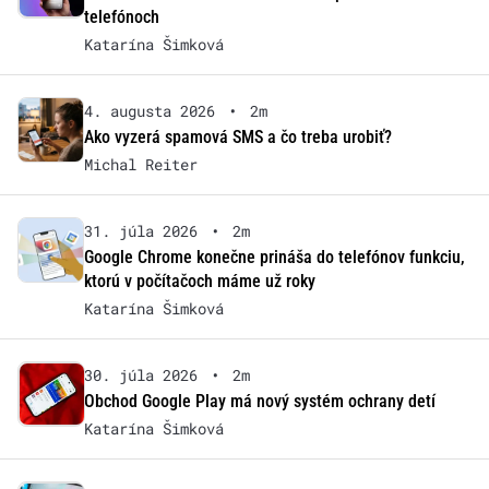
telefónoch
Katarína Šimková
4. augusta 2026
•
2m
Ako vyzerá spamová SMS a čo treba urobiť?
Michal Reiter
31. júla 2026
•
2m
Google Chrome konečne prináša do telefónov funkciu,
ktorú v počítačoch máme už roky
Katarína Šimková
30. júla 2026
•
2m
Obchod Google Play má nový systém ochrany detí
Katarína Šimková