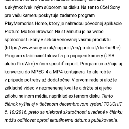
s akýmkoľvek iným súborom na disku. Na tento účel Sony
pre vašu kameru poskytuje zadarmo program
PlayMemories Home, ktorý je náhradou pôvodnej aplikácie
Picture Motion Browser. Na stiahnutiu je na webe
spoločnosti Sony v sekcii venovanej vášmu produktu
(
https://www.sony.co.uk/support/en/product/dcr-hc90e
).
Program stačí nainštalovať a po pripojení kamery (USB
alebo FireWire) v ňom spustiť import. Program umožňuje aj
konverziu do MPEG-4 a MP4 kontajnera, to ale robte
v prípade potreby až dodatočne. V prvom rade si uložte
základné video v nezmenenej kvalite a držte si aj jeho
zálohu na inom médiu, napríklad externom disku.
Tento
článok vyšiel aj v tlačenom decembrovom vydaní TOUCHIT
č. 10/2016, preto sa niektoré skutočnosti uvedené v článku,
môžu odlišovať oproti aktuálnemu dátumu publikovania.