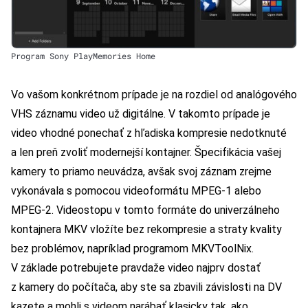
Program Sony PlayMemories Home
Vo vašom konkrétnom prípade je na rozdiel od analógového
VHS záznamu video už digitálne. V takomto prípade je
video vhodné ponechať z hľadiska kompresie nedotknuté
a len preň zvoliť modernejší kontajner. Špecifikácia vašej
kamery to priamo neuvádza, avšak svoj záznam zrejme
vykonávala s pomocou videoformátu MPEG-1 alebo
MPEG-2. Videostopu v tomto formáte do univerzálneho
kontajnera MKV vložíte bez rekompresie a straty kvality
bez problémov, napríklad programom MKVToolNix.
V základe potrebujete pravdaže video najprv dostať
z kamery do počítača, aby ste sa zbavili závislosti na DV
kazete a mohli s videom narábať klasicky tak, ako