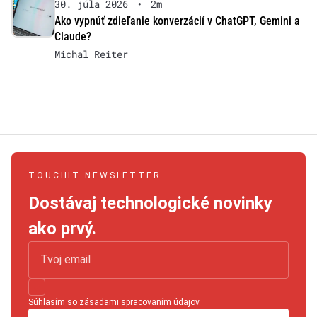
30. júla 2026
•
2m
Ako vypnúť zdieľanie konverzácií v ChatGPT, Gemini a
Claude?
Michal Reiter
TOUCHIT NEWSLETTER
Dostávaj technologické novinky
ako prvý.
Súhlasím so
zásadami spracovaním údajov
.