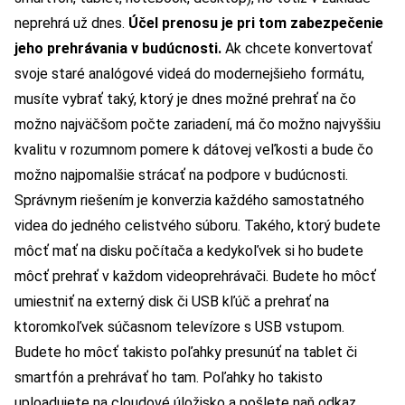
neprehrá už dnes.
Účel prenosu je pri tom zabezpečenie
jeho prehrávania v budúcnosti.
Ak chcete konvertovať
svoje staré analógové videá do modernejšieho formátu,
musíte vybrať taký, ktorý je dnes možné prehrať na čo
možno najväčšom počte zariadení, má čo možno najvyššiu
kvalitu v rozumnom pomere k dátovej veľkosti a bude čo
možno najpomalšie strácať na podpore v budúcnosti.
Správnym riešením je konverzia každého samostatného
videa do jedného celistvého súboru. Takého, ktorý budete
môcť mať na disku počítača a kedykoľvek si ho budete
môcť prehrať v každom videoprehrávači. Budete ho môcť
umiestniť na externý disk či USB kľúč a prehrať na
ktoromkoľvek súčasnom televízore s USB vstupom.
Budete ho môcť takisto poľahky presunúť na tablet či
smartfón a prehrávať ho tam. Poľahky ho takisto
uploadujete na cloudové úložisko a pošlete naň odkaz