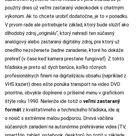
použitý dnes už veľmi zastaraný videokodek s chatrným
výkonom. Ak to chcete urobiť dodatočne, je to v poriadku.
V prvom rade ale potrebujete základ, ktorý bude slúžiť ako
dlhodobý zdroj „originálu“, ktorý nahradí ten súčasný
analógový alebo zastaraný digitálny zdroj, pre ktorý už
onedlho nezoženiete žiadne zariadenie, ktoré ho dokáže
prehrať (v čase keď kamera prestane fungovať). Z tohto
hľadiska je preto až dych berúce, koľko rôznych
profesionálnych firiem na digitalizáciu obsahu (napríklad z
VHS kaziet) dnes ešte ponúka transport na video DVD
prioritne, obvykle doplnené o príšerné menu v grafickom
štýle roku 1990. Nielenže ide totiž o
veľmi zastaraný
formát
z kvalitatívneho a technického hľadiska, ide aj
o nosič s extrémne malou podporou. Drvivá väčšina
súčasných zariadení na autonómne prehrávanie videa (TV,
smartfón, tablet, notebook, desktop), ho totiž v základe