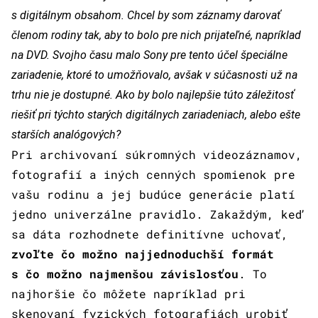
s digitálnym obsahom. Chcel by som záznamy darovať
členom rodiny tak, aby to bolo pre nich prijateľné, napríklad
na DVD. Svojho času malo Sony pre tento účel špeciálne
zariadenie, ktoré to umožňovalo, avšak v súčasnosti už na
trhu nie je dostupné. Ako by bolo najlepšie túto záležitosť
riešiť pri týchto starých digitálnych zariadeniach, alebo ešte
starších analógových?
Pri archivovaní súkromných videozáznamov,
fotografií a iných cenných spomienok pre
vašu rodinu a jej budúce generácie platí
jedno univerzálne pravidlo. Zakaždým, keď
sa dáta rozhodnete definitívne uchovať,
zvoľte čo možno najjednoduchší formát
s čo možno najmenšou závislosťou
. To
najhoršie čo môžete napríklad pri
skenovaní fyzických fotografiách urobiť