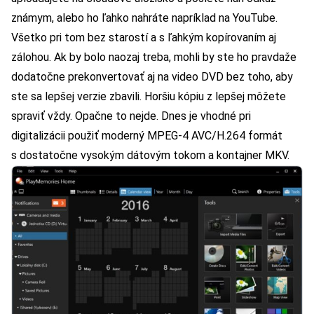
známym, alebo ho ľahko nahráte napríklad na YouTube.
Všetko pri tom bez starostí a s ľahkým kopírovaním aj
zálohou. Ak by bolo naozaj treba, mohli by ste ho pravdaže
dodatočne prekonvertovať aj na video DVD bez toho, aby
ste sa lepšej verzie zbavili. Horšiu kópiu z lepšej môžete
spraviť vždy. Opačne to nejde. Dnes je vhodné pri
digitalizácii použiť moderný MPEG-4 AVC/H.264 formát
s dostatočne vysokým dátovým tokom a kontajner MKV.