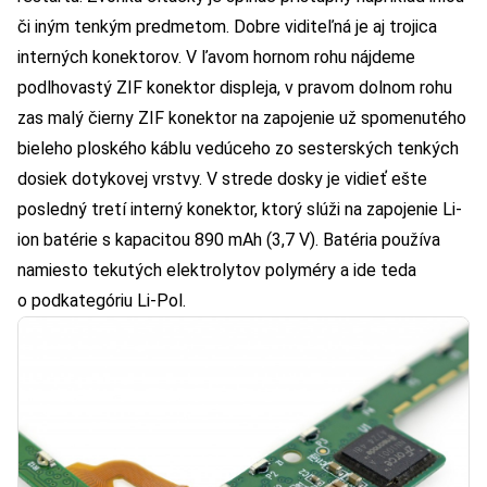
či iným tenkým predmetom. Dobre viditeľná je aj trojica
interných konektorov. V ľavom hornom rohu nájdeme
podlhovastý ZIF konektor displeja, v pravom dolnom rohu
zas malý čierny ZIF konektor na zapojenie už spomenutého
bieleho ploského káblu vedúceho zo sesterských tenkých
dosiek dotykovej vrstvy. V strede dosky je vidieť ešte
posledný tretí interný konektor, ktorý slúži na zapojenie Li-
ion batérie s kapacitou 890 mAh (3,7 V). Batéria používa
namiesto tekutých elektrolytov polyméry a ide teda
o podkategóriu Li-Pol.