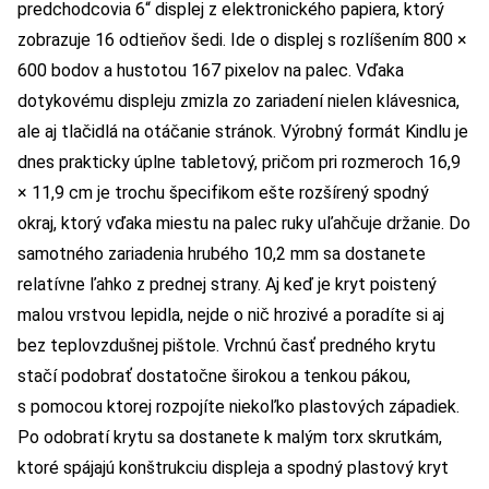
predchodcovia 6“ displej z elektronického papiera, ktorý
zobrazuje 16 odtieňov šedi. Ide o displej s rozlíšením 800 ×
600 bodov a hustotou 167 pixelov na palec. Vďaka
dotykovému displeju zmizla zo zariadení nielen klávesnica,
ale aj tlačidlá na otáčanie stránok. Výrobný formát Kindlu je
dnes prakticky úplne tabletový, pričom pri rozmeroch 16,9
× 11,9 cm je trochu špecifikom ešte rozšírený spodný
okraj, ktorý vďaka miestu na palec ruky uľahčuje držanie. Do
samotného zariadenia hrubého 10,2 mm sa dostanete
relatívne ľahko z prednej strany. Aj keď je kryt poistený
malou vrstvou lepidla, nejde o nič hrozivé a poradíte si aj
bez teplovzdušnej pištole. Vrchnú časť predného krytu
stačí podobrať dostatočne širokou a tenkou pákou,
s pomocou ktorej rozpojíte niekoľko plastových západiek.
Po odobratí krytu sa dostanete k malým torx skrutkám,
ktoré spájajú konštrukciu displeja a spodný plastový kryt