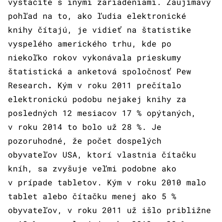
vystačíte s inými zariadeniami. Zaujímavý
pohľad na to, ako ľudia elektronické
knihy čítajú, je vidieť na štatistike
vyspelého amerického trhu, kde po
niekoľko rokov vykonávala prieskumy
štatistická a anketová spoločnosť Pew
Research
.
Kým v roku 2011 prečítalo
elektronickú podobu nejakej knihy za
posledných 12 mesiacov 17 % opýtaných,
v roku 2014 to bolo už 28 %. Je
pozoruhodné, že počet dospelých
obyvateľov USA, ktorí vlastnia čítačku
kníh, sa zvyšuje veľmi podobne ako
v prípade tabletov. Kým v roku 2010 malo
tablet alebo čítačku menej ako 5 %
obyvateľov, v roku 2011 už išlo približne