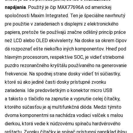
napájania
. Použitý je čip MAX77696A od americkej
spoločnosti Maxim Integrated. Ten je špeciálne navrhnutý
pre použitie v zariadeniach s displejmi z elektronického
papiera, pretože tie používajú značne odlišný princíp práce
než LCD alebo OLED ekvivalenty. Na doske sa okrem čipov
dá rozpoznať ešte niekoľko iných komponentov. Hneď pod
hlavným procesorom, respektíve SOC, je vidieť strieborné
puzdro rezonančného kryštálu používaného na generovanie
frekvencie. Na spodnej strane dosky vidieť tri súčiastky,
ktoré sú ako jediné časti dosky prístupné zvonku
zariadenia. Ide predovšetkým o konektor micro USB
a takisto o tlačidlo na zapnutie a vypnutie celej čítačky,
ktorého súčasťou je aj multifunkčná dióda. Medzi týmito
dvoma komponentmi sa nachádza vodiaci valček s malou
dierkou, ktorá vedie k núdzovému spínaču hardvérového
reštartu. Zvonku čítačky je spínač prístupný napríklad ihlou