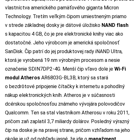
vlastníctva amerického pamäťového giganta Micron
Technology. Tretím veľkým čipom umiestneným priamo
v strede základnej dosky je dátové úložisko
NAND flash
s kapacitou 4 GB, čo je pre elektronické knihy viac ako
dostatočné. Jeho výrobcom je americká spoločnosť
SanDisk. Čip patrí do jej produktovej rady iNAND Ultra,
ktorá je vyrobená 19 nm výrobným procesom a nesie
označenie SDIN7DP2-4G. Menší čip vľavo dole je
Wi-Fi
modul Atheros
AR6803G-BL3B, ktorý sa stará
o bezdrôtové pripojenie čítačky k internetu a pohodlný
nákup elektronických kníh. Atheros je v súčasnosti
dcérskou spoločnosťou známeho vývojára polovodičov
Qualcomm. Ten sa stal vlastníkom Atherosu v roku 2011,
pričom zaň zaplatil 3,7 miliardy dolárov. Posledný výrazný
čip na doske je na pravej strane, pričom vzhľadom na jeho
okolie je už od pohľadu jasné, že ide o
manažment