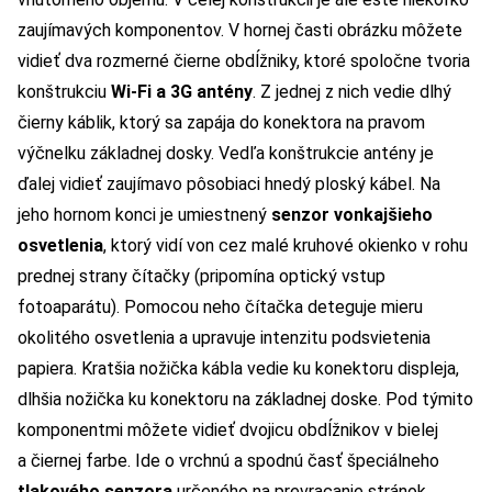
zaujímavých komponentov. V hornej časti obrázku môžete
vidieť dva rozmerné čierne obdĺžniky, ktoré spoločne tvoria
konštrukciu
Wi-Fi a 3G antény
. Z jednej z nich vedie dlhý
čierny káblik, ktorý sa zapája do konektora na pravom
výčnelku základnej dosky. Vedľa konštrukcie antény je
ďalej vidieť zaujímavo pôsobiaci hnedý ploský kábel. Na
jeho hornom konci je umiestnený
senzor vonkajšieho
osvetlenia
, ktorý vidí von cez malé kruhové okienko v rohu
prednej strany čítačky (pripomína optický vstup
fotoaparátu). Pomocou neho čítačka deteguje mieru
okolitého osvetlenia a upravuje intenzitu podsvietenia
papiera. Kratšia nožička kábla vedie ku konektoru displeja,
dlhšia nožička ku konektoru na základnej doske. Pod týmito
komponentmi môžete vidieť dvojicu obdĺžnikov v bielej
a čiernej farbe. Ide o vrchnú a spodnú časť špeciálneho
tlakového senzora
určeného na prevracanie stránok.