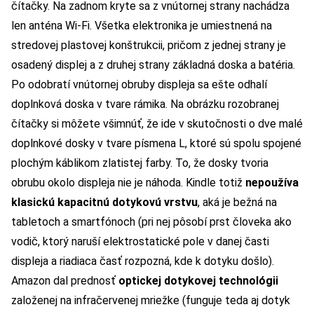
čítačky. Na zadnom kryte sa z vnútornej strany nachádza
len anténa Wi-Fi. Všetka elektronika je umiestnená na
stredovej plastovej konštrukcii, pričom z jednej strany je
osadený displej a z druhej strany základná doska a batéria.
Po odobratí vnútornej obruby displeja sa ešte odhalí
doplnková doska v tvare rámika. Na obrázku rozobranej
čítačky si môžete všimnúť, že ide v skutočnosti o dve malé
doplnkové dosky v tvare písmena L, ktoré sú spolu spojené
plochým káblikom zlatistej farby. To, že dosky tvoria
obrubu okolo displeja nie je náhoda. Kindle totiž
nepoužíva
klasickú kapacitnú dotykovú vrstvu
, aká je bežná na
tabletoch a smartfónoch (pri nej pôsobí prst človeka ako
vodič, ktorý naruší elektrostatické pole v danej časti
displeja a riadiaca časť rozpozná, kde k dotyku došlo).
Amazon dal prednosť
optickej dotykovej technológii
založenej na infračervenej mriežke (funguje teda aj dotyk