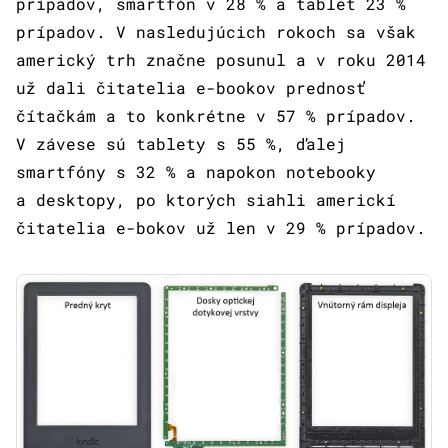
prípadov, smartfón v 28 % a tablet 23 %
prípadov. V nasledujúcich rokoch sa však
americký trh značne posunul a v roku 2014
už dali čitatelia e-bookov prednosť
čítačkám a to konkrétne v 57 % prípadov.
V závese sú tablety s 55 %, ďalej
smartfóny s 32 % a napokon notebooky
a desktopy, po ktorých siahli americkí
čitatelia e-bokov už len v 29 % prípadov.