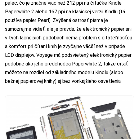
palec, čo je značne viac než 212 ppi na čítačke Kindle
Paperwhite 2 alebo 167 ppi na klasickej verzii Kindlu (tá
používa papier Pearl). Zvýšená ostrosť písma je
samozrejme vidieť, ale je pravda, že elektronický papier ani
v tých lacnejších podobách nemá problém s čitateľnosťou
a komfort pri čítaní kníh je zvyčajne väčší než v prípade
LCD displejov. Voyage má podsvietený elektronický papier
podobne ako jeho predchodca Paperwhite 2, takže čítať
môžete na rozdiel od základného modelu Kindlu (alebo
bežnej papierovej knihy) aj bez vonkajšieho osvetlenia.