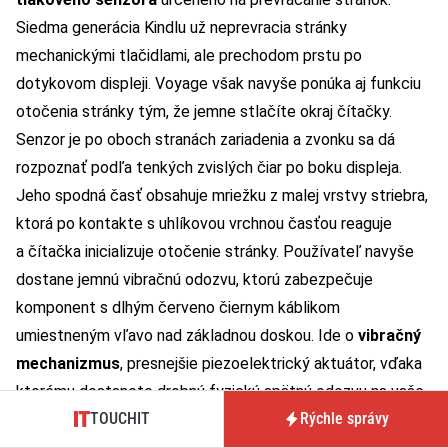
Siedma generácia Kindlu už neprevracia stránky
mechanickými tlačidlami, ale prechodom prstu po
dotykovom displeji. Voyage však navyše ponúka aj funkciu
otočenia stránky tým, že jemne stlačíte okraj čítačky.
Senzor je po oboch stranách zariadenia a zvonku sa dá
rozpoznať podľa tenkých zvislých čiar po boku displeja.
Jeho spodná časť obsahuje mriežku z malej vrstvy striebra,
ktorá po kontakte s uhlíkovou vrchnou časťou reaguje
a čítačka inicializuje otočenie stránky. Používateľ navyše
dostane jemnú vibračnú odozvu, ktorú zabezpečuje
komponent s dlhým červeno čiernym káblikom
umiestneným vľavo nad základnou doskou. Ide o
vibračný
mechanizmus
, presnejšie piezoelektrický aktuátor, vďaka
ktorému dostanete drobnú fyzickú spätnú odozvu na vaše
TOUCHIT
Rýchle správy
akcie. Jeho výrobcom je hongkonská spoločnosť AAC
Technologies. Na samotnom strednom plastovom paneli