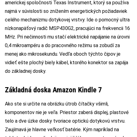
americkej spoločnosti Texas Instrument, ktorý sa používa
najmä v súvislosti so znížením energetických požiadaviek
celého mechanizmu dotykovej vrstvy. Ide o pomocný ultra
nízkonapäťový radič MSP430G2, pracujúci na frekvencii 16
MHz. Pri nečinnosti mu stačí elektrické napájanie na úrovni
0,4 mikroampéru a do pracovného režimu sa zobudí za
menej ako mikrosekundu. Vedľa oboch týchto čipov je
vidieť ešte plochý biely kábel, ktorého konektor sa zapája
do základnej dosky.
Základná doska Amazon Kindle 7
Ako ste si určite na obrázku útrob čítačky všimli,
komponentov nie je veľa. Priestor zaberá displej, plastové
telo a dve úzke dosky tvoriace optickú dotykovú vrstvu.
Zaujímavá je hlavne veľkosť batérie. Kým napríklad na