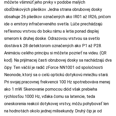
môžete všimnúť jeho prvky v podobe malých
obdĺžnikových plieškov. Jedna strana obrubovej dosky
obsahuje 26 plieškov označených ako IR01 až IR26, pričom
ide o emitory infračerveného svetla. Lúče prechádzajú
reflexnou vrstvou do boku rámu a letia ponad displej
smerom k druhej doske. Odrazovou vrstvou sa svetlo
dostáva k 28 detektorom označených ako P1 až P28.
Animáciu celého princípu si môžete pozrieť na videu. (QR
kod). Na prijímacej časti obrubovej dosky sa nachádzajú dva
čipy. Ten väčší je radič zForce NN1001 od spoločnosti
Neonode, ktorý sa o celú optickú dotykovú mriežku stará.
Pri svojej pracovnej frekvencii 100 Hz spotrebováva menej
ako 1 mW. Skenovanie pomocou diód však prebieha
rýchlosťou 1000 Hz, vďaka čomu sa latencie, teda
oneskorenia reakcií dotykovej vrstvy, môžu pohybovať len
na hodnotách okolo jednej milisekundy. Druhý čip je od