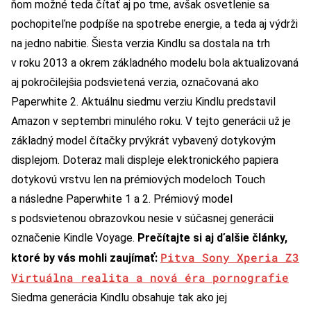
ňom možné teda čítať aj po tme, avšak osvetlenie sa
pochopiteľne podpíše na spotrebe energie, a teda aj výdrži
na jedno nabitie. Šiesta verzia Kindlu sa dostala na trh
v roku 2013 a okrem základného modelu bola aktualizovaná
aj pokročilejšia podsvietená verzia, označovaná ako
Paperwhite 2. Aktuálnu siedmu verziu Kindlu predstavil
Amazon v septembri minulého roku. V tejto generácii už je
základný model čítačky prvýkrát vybavený dotykovým
displejom. Doteraz mali displeje elektronického papiera
dotykovú vrstvu len na prémiových modeloch Touch
a následne Paperwhite 1 a 2. Prémiový model
s podsvietenou obrazovkou nesie v súčasnej generácii
označenie Kindle Voyage.
Prečítajte si aj ďalšie články,
Pitva Sony Xperia Z3
ktoré by vás mohli zaujímať:
Virtuálna realita a nová éra pornografie
Siedma generácia Kindlu obsahuje tak ako jej