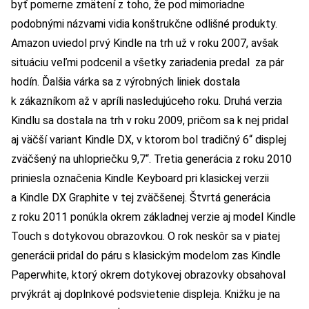
byť pomerne zmätení z toho, že pod mimoriadne
podobnými názvami vidia konštrukčne odlišné produkty.
Amazon uviedol prvý Kindle na trh už v roku 2007, avšak
situáciu veľmi podcenil a všetky zariadenia predal za pár
hodín. Ďalšia várka sa z výrobných liniek dostala
k zákazníkom až v apríli nasledujúceho roku. Druhá verzia
Kindlu sa dostala na trh v roku 2009, pričom sa k nej pridal
aj väčší variant Kindle DX, v ktorom bol tradičný 6“ displej
zväčšený na uhlopriečku 9,7“. Tretia generácia z roku 2010
priniesla označenia Kindle Keyboard pri klasickej verzii
a Kindle DX Graphite v tej zväčšenej. Štvrtá generácia
z roku 2011 ponúkla okrem základnej verzie aj model Kindle
Touch s dotykovou obrazovkou. O rok neskôr sa v piatej
generácii pridal do páru s klasickým modelom zas Kindle
Paperwhite, ktorý okrem dotykovej obrazovky obsahoval
prvýkrát aj doplnkové podsvietenie displeja. Knižku je na