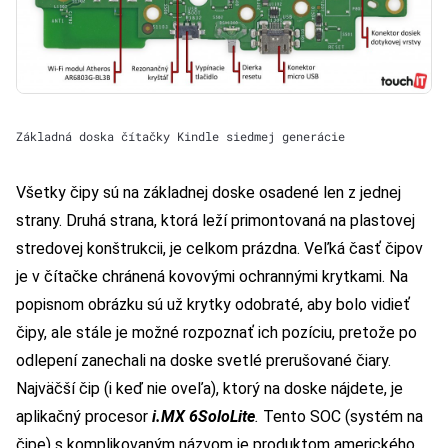
Základná doska čítačky Kindle siedmej generácie
Všetky čipy sú na základnej doske osadené len z jednej
strany. Druhá strana, ktorá leží primontovaná na plastovej
stredovej konštrukcii, je celkom prázdna. Veľká časť čipov
je v čítačke chránená kovovými ochrannými krytkami. Na
popisnom obrázku sú už krytky odobraté, aby bolo vidieť
čipy, ale stále je možné rozpoznať ich pozíciu, pretože po
odlepení zanechali na doske svetlé prerušované čiary.
Najväčší čip (i keď nie oveľa), ktorý na doske nájdete, je
aplikačný procesor
i.MX 6SoloLite
.
Tento SOC (systém na
čipe) s komplikovaným názvom je produktom amerického