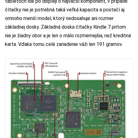
tabletoch ide po displeji o najväčší komponent, v prípade
čítačky nie je potrebná taká veľká kapacita a postačí aj
omnoho menší model, ktorý nedosahuje ani rozmer
základnej dosky. Základná doska čítačky Kindle 7 pritom
nie je žiadny obor a je len o málo rozmernejšia, než kreditná
karta. Vďaka tomu celé zariadenie váži len 191 gramov.