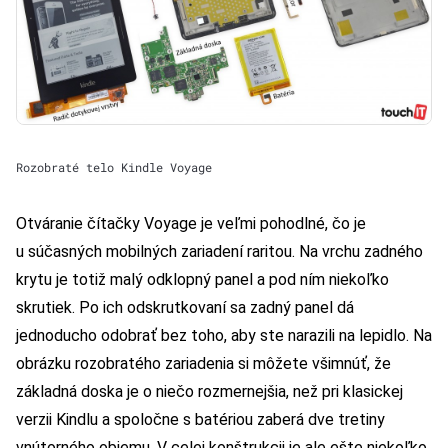
Rozobraté telo Kindle Voyage
Otváranie čítačky Voyage je veľmi pohodlné, čo je
u súčasných mobilných zariadení raritou. Na vrchu zadného
krytu je totiž malý odklopný panel a pod ním niekoľko
skrutiek. Po ich odskrutkovaní sa zadný panel dá
jednoducho odobrať bez toho, aby ste narazili na lepidlo. Na
obrázku rozobratého zariadenia si môžete všimnúť, že
základná doska je o niečo rozmernejšia, než pri klasickej
verzii Kindlu a spoločne s batériou zaberá dve tretiny
vnútorného objemu. V celej konštrukcii je ale ešte niekoľko