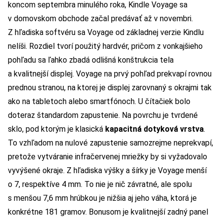
koncom septembra minulého roka, Kindle Voyage sa
v domovskom obchode začal predávať až v novembri.
Z hľadiska softvéru sa Voyage od základnej verzie Kindlu
nelíši. Rozdiel tvorí použitý hardvér, pričom z vonkajšieho
pohľadu sa ľahko zbadá odlišná konštrukcia tela
a kvalitnejší displej. Voyage na prvý pohľad prekvapí rovnou
prednou stranou, na ktorej je displej zarovnaný s okrajmi tak
ako na tabletoch alebo smartfónoch. U čítačiek bolo
doteraz štandardom zapustenie. Na povrchu je tvrdené
sklo, pod ktorým je klasická
kapacitná dotyková vrstva
.
To vzhľadom na nulové zapustenie samozrejme neprekvapí,
pretože vytváranie infračervenej mriežky by si vyžadovalo
vyvýšené okraje. Z hľadiska výšky a šírky je Voyage menší
o 7, respektíve 4 mm. To nie je nič závratné, ale spolu
s menšou 7,6 mm hrúbkou je nižšia aj jeho váha, ktorá je
konkrétne 181 gramov. Bonusom je kvalitnejší zadný panel