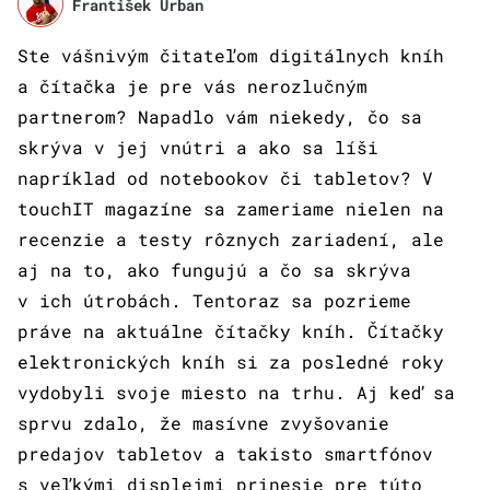
František Urban
Ste vášnivým čitateľom digitálnych kníh
a čítačka je pre vás nerozlučným
partnerom? Napadlo vám niekedy, čo sa
skrýva v jej vnútri a ako sa líši
napríklad od notebookov či tabletov? V
touchIT magazíne sa zameriame nielen na
recenzie a testy rôznych zariadení, ale
aj na to, ako fungujú a čo sa skrýva
v ich útrobách. Tentoraz sa pozrieme
práve na aktuálne čítačky kníh. Čítačky
elektronických kníh si za posledné roky
vydobyli svoje miesto na trhu. Aj keď sa
sprvu zdalo, že masívne zvyšovanie
predajov tabletov a takisto smartfónov
s veľkými displejmi prinesie pre túto