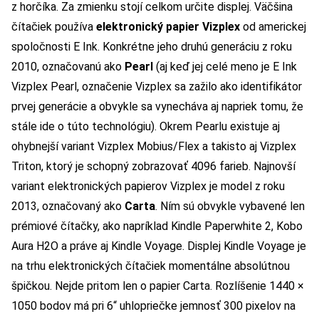
z horčíka. Za zmienku stojí celkom určite displej. Väčšina
čítačiek používa
elektronický papier Vizplex
od americkej
spoločnosti E Ink. Konkrétne jeho druhú generáciu z roku
2010, označovanú ako
Pearl
(aj keď jej celé meno je E Ink
Vizplex Pearl, označenie Vizplex sa zažilo ako identifikátor
prvej generácie a obvykle sa vynecháva aj napriek tomu, že
stále ide o túto technológiu). Okrem Pearlu existuje aj
ohybnejší variant Vizplex Mobius/Flex a takisto aj Vizplex
Triton, ktorý je schopný zobrazovať 4096 farieb. Najnovší
variant elektronických papierov Vizplex je model z roku
2013, označovaný ako
Carta
. Ním sú obvykle vybavené len
prémiové čítačky, ako napríklad Kindle Paperwhite 2, Kobo
Aura H2O a práve aj Kindle Voyage. Displej Kindle Voyage je
na trhu elektronických čítačiek momentálne absolútnou
špičkou. Nejde pritom len o papier Carta. Rozlíšenie 1440 ×
1050 bodov má pri 6“ uhlopriečke jemnosť 300 pixelov na