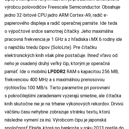
výrobcu polovodičov Freescale Semiconductor. Obsahuje
jedno 32-bitové CPU jadro ARM Cortex-A9, radič e-
papierového displeja a radič operačnej pamäte. Ide teda
o výpočtové srdce samotnej čítačky. Jeho maximálna
pracovná frekvencia je 1 GHz a z hľadiska i.MX 6 rodiny ide
o najnižšiu triedu čipov (SoloLite). Pre čítačku
elektronických kníh však plne postačuje. Ihneď vľavo od
neho je osadený druhý veľký čip, ktorým je operačná
pamäť. Ide o mobilnú
LPDDR2
RAM s kapacitou 256 MB,
frekvenciou 400 MHz a s maximálnou prenosovou
rýchlosťou 100 MB/s. Tieto parametre pri porovnaní
s pokročilejšími zariadeniami vyzerajú smiešne, ale čítačka
kníh skutočne nie je na trhanie výkonových rekordov. Drvivú
väčšinu času nehybne zobrazuje stránku textu, ktorú
následne vymení za inú. Výrobcom čipu je japonská
spoločnosť Elpida, ktorá po bankrote v roku 2013 prešla do