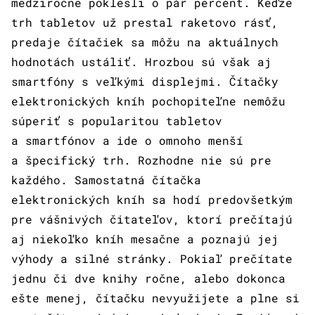
medziročne poklesli o pár percent. Keďže
trh tabletov už prestal raketovo rásť,
predaje čítačiek sa môžu na aktuálnych
hodnotách ustáliť. Hrozbou sú však aj
smartfóny s veľkými displejmi. Čítačky
elektronických kníh pochopiteľne nemôžu
súperiť s popularitou tabletov
a smartfónov a ide o omnoho menší
a špecifický trh. Rozhodne nie sú pre
každého. Samostatná čítačka
elektronických kníh sa hodí predovšetkým
pre vášnivých čitateľov, ktorí prečítajú
aj niekoľko kníh mesačne a poznajú jej
výhody a silné stránky. Pokiaľ prečítate
jednu či dve knihy ročne, alebo dokonca
ešte menej, čítačku nevyužijete a plne si