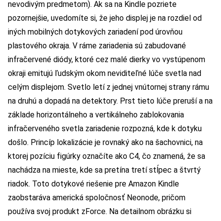
nevodivým predmetom). Ak sa na Kindle pozriete
pozornejšie, uvedomíte si, že jeho displej je na rozdiel od
iných mobilných dotykových zariadení pod úrovňou
plastového okraja. V ráme zariadenia sú zabudované
infračervené diódy, ktoré cez malé dierky vo vystúpenom
okraji emitujú ľudským okom neviditeľné lúče svetla nad
celým displejom. Svetlo letí z jednej vnútornej strany rámu
na druhú a dopadá na detektory. Prst tieto lúče preruší a na
základe horizontálneho a vertikálneho zablokovania
infračerveného svetla zariadenie rozpozná, kde k dotyku
došlo. Princíp lokalizácie je rovnaký ako na šachovnici, na
ktorej pozíciu figúrky označíte ako C4, čo znamená, že sa
nachádza na mieste, kde sa pretína tretí stĺpec a štvrtý
riadok. Toto dotykové riešenie pre Amazon Kindle
zaobstaráva americká spoločnosť Neonode, pričom
používa svoj produkt zForce. Na detailnom obrázku si