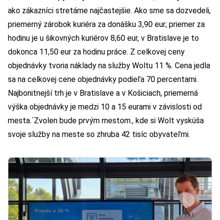
ako zákazníci stretáme najčastejšie. Ako sme sa dozvedeli,
priemerný zárobok kuriéra za donášku 3,90 eur; priemer za
hodinu je u šikovných kuriérov 8,60 eur, v Bratislave je to
dokonca 11,50 eur za hodinu práce. Z celkovej ceny
objednávky tvoria náklady na služby Woltu 11 %. Cena jedla
sa na celkovej cene objednávky podieľa 70 percentami.
Najbonitnejší trh je v Bratislave a v Košiciach, priemerná
výška objednávky je medzi 10 a 15 eurami v závislosti od
mesta.´Zvolen bude prvým mestom., kde si Wolt vyskúša
svoje služby na meste so zhruba 42 tisíc obyvateľmi.