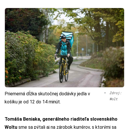
•
Zdroj:
Priemerná dĺžka skutočnej dodávky jedla v
Wolt
košíku je od 12 do 14 minút.
Tomáša Beniaka, generálneho riaditeľa slovenského
Woltu
sme sa pýtali aj na zárobok kurrérov, s ktorými sa