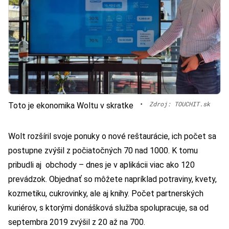
•
Zdroj: TOUCHIT.sk
Toto je ekonomika Woltu v skratke
Wolt rozšíril svoje ponuky o nové reštaurácie, ich počet sa
postupne zvýšil z počiatočných 70 nad 1000. K tomu
pribudli aj obchody – dnes je v aplikácii viac ako 120
prevádzok. Objednať so môžete napríklad potraviny, kvety,
kozmetiku, cukrovinky, ale aj knihy. Počet partnerských
kuriérov, s ktorými donášková služba spolupracuje, sa od
septembra 2019 zvýšil z 20 až na 700.