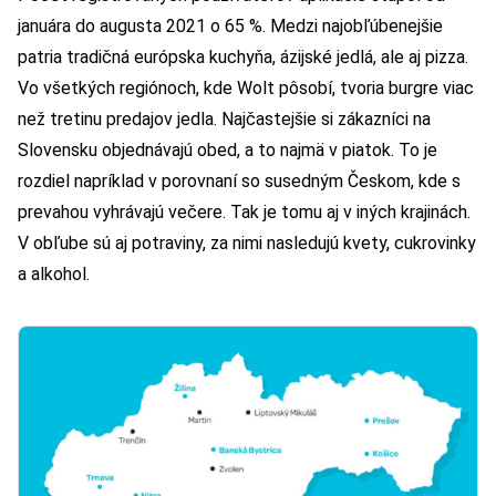
januára do augusta 2021 o 65 %. Medzi najobľúbenejšie
patria tradičná európska kuchyňa, ázijské jedlá, ale aj pizza.
Vo všetkých regiónoch, kde Wolt pôsobí, tvoria burgre viac
než tretinu predajov jedla. Najčastejšie si zákazníci na
Slovensku objednávajú obed, a to najmä v piatok. To je
rozdiel napríklad v porovnaní so susedným Českom, kde s
prevahou vyhrávajú večere.
Tak je tomu aj v iných krajinách.
V obľube sú aj potraviny, za nimi nasledujú kvety, cukrovinky
a alkohol.