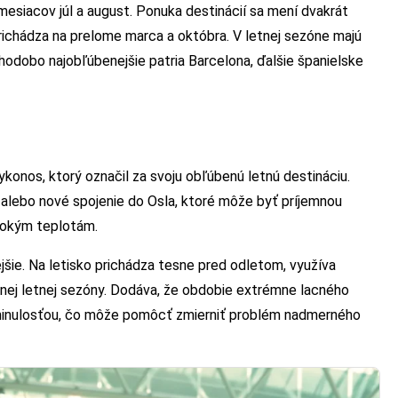
esiacov júl a august. Ponuka destinácií sa mení dvakrát
richádza na prelome marca a októbra. V letnej sezóne majú
lhodobo najobľúbenejšie patria Barcelona, ďalšie španielske
konos, ktorý označil za svoju obľúbenú letnú destináciu.
 alebo nové spojenie do Osla, ktoré môže byť príjemnou
ysokým teplotám.
šie. Na letisko prichádza tesne pred odletom, využíva
vnej letnej sezóny. Dodáva, že obdobie extrémne lacného
 minulosťou, čo môže pomôcť zmierniť problém nadmerného