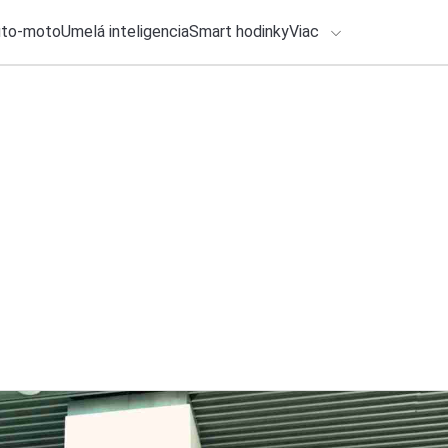
uto-moto
Umelá inteligencia
Smart hodinky
Viac
HLO BY VÁS ZAUJÍMAŤ
lačové správy
30. júla 2026
•
2m
ADÁVANIA
Používate pracovn
priniesol veľké uľa
Zadajte frázu pre vyhľadanie
Roman Kadlec