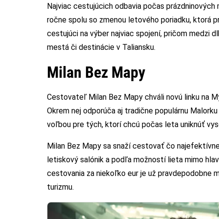
Najviac cestujúcich odbavia počas prázdninových m
ročne spolu so zmenou letového poriadku, ktorá p
cestujúci na výber najviac spojení, pričom medzi d
mestá či destinácie v Taliansku.
Milan Bez Mapy
Cestovateľ Milan Bez Mapy chváli novú linku na My
Okrem nej odporúča aj tradične populárnu Malorku
voľbou pre tých, ktorí chcú počas leta uniknúť v
Milan Bez Mapy sa snaží cestovať čo najefektívnej
letiskový salónik a podľa možností lieta mimo hla
cestovania za niekoľko eur je už pravdepodobne
turizmu.