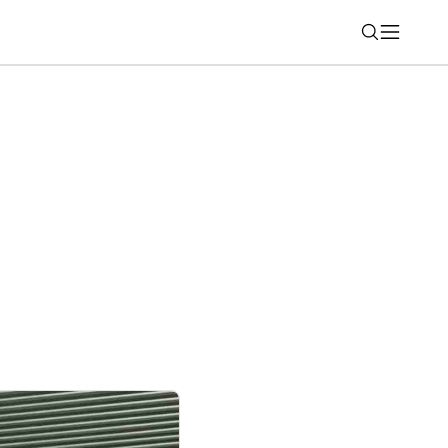
Nájsť
é aj súkromné číslo? WhatsApp na iPhone
hčenie