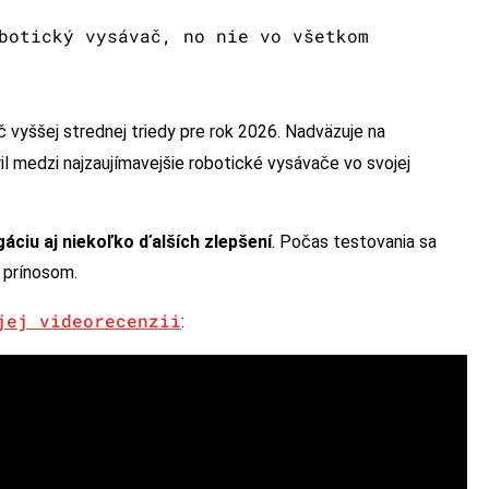
botický vysávač, no nie vo všetkom
 vyššej strednej triedy pre rok 2026. Nadväzuje na
ril medzi najzaujímavejšie robotické vysávače vo svojej
igáciu aj niekoľko ďalších zlepšení
. Počas testovania sa
 prínosom.
jej videorecenzii
: