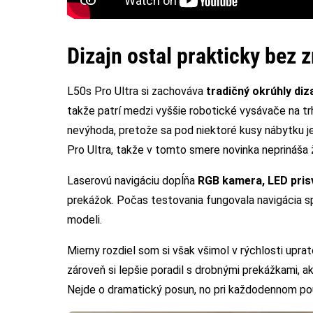
Dizajn ostal prakticky bez 
L50s Pro Ultra si zachováva
tradičný okrúhly diz
takže patrí medzi vyššie robotické vysávače na 
nevýhoda, pretože sa pod niektoré kusy nábytku 
Pro Ultra, takže v tomto smere novinka neprináša
Laserovú navigáciu dopĺňa
RGB kamera, LED prisv
prekážok. Počas testovania fungovala navigácia s
modeli.
Mierny rozdiel som si však všimol v rýchlosti upra
zároveň si lepšie poradil s drobnými prekážkami, 
Nejde o dramatický posun, no pri každodennom použ