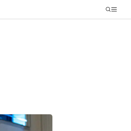
Nájsť
G mieri na Slovensko: Extrémna výdrž
 za necelých 300 eur