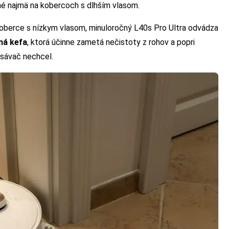
ľné najmä na kobercoch s dlhším vlasom.
oberce s nízkym vlasom, minuloročný L40s Pro Ultra odvádza
ná kefa
, ktorá účinne zametá nečistoty z rohov a popri
ysávač nechcel.