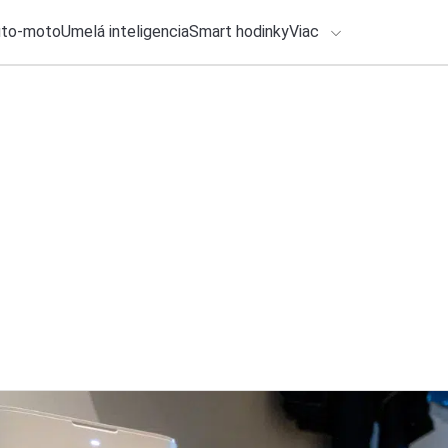
uto-moto
Umelá inteligencia
Smart hodinky
Viac
HLO BY VÁS ZAUJÍMAŤ
lačové správy
28. júla 2026
•
2m
HONOR 600 Smart 5
ADÁVANIA
batérie a odolnosť
Zadajte frázu pre vyhľadanie
Ondrej Macko