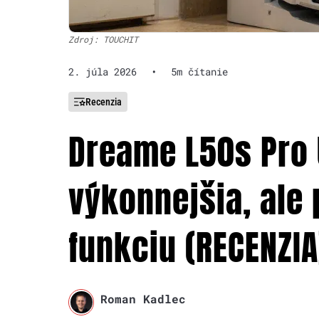
Zdroj: TOUCHIT
2. júla 2026
•
5m čítanie
Recenzia
Dreame L50s Pro U
výkonnejšia, ale 
funkciu (RECENZIA
Roman Kadlec