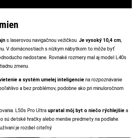
zmien
ajn
s laserovou navigačnou vežičkou.
Je vysoký 10,4 cm
,
trhu. V domácnostiach s nízkym nábytkom to môže byť
jednoducho nedostane. Rovnaké rozmery mal aj model L40s
 žiadnu zmenu.
ietenie a systém umelej inteligencie
na rozpoznávanie
poľahlivo a bez problémov, podobne ako pri minuloročnom
tovania. L50s Pro Ultra
upratal môj byt o niečo rýchlejšie
a
ako sú detské hračky alebo menšie predmety na podlahe.
ívaní je rozdiel citeľný.