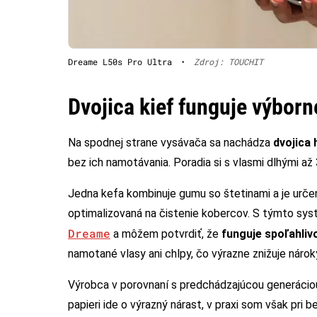
Dreame L50s Pro Ultra
•
Zdroj: TOUCHIT
Dvojica kief funguje výborn
Na spodnej strane vysávača sa nachádza
dvojica 
bez ich namotávania. Poradia si s vlasmi dlhými až
Jedna kefa kombinuje gumu so štetinami a je urče
optimalizovaná na čistenie kobercov. S týmto sy
Dreame
a môžem potvrdiť, že
funguje spoľahliv
namotané vlasy ani chlpy, čo výrazne znižuje nárok
Výrobca v porovnaní s predchádzajúcou generácio
papieri ide o výrazný nárast, v praxi som však pri