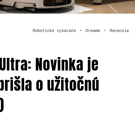
Robotické vysávače
•
Dreame
•
Recenzie
ltra: Novinka je
prišla o užitočnú
)