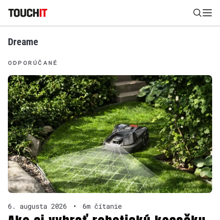
Dreame
Nájsť
ODPORÚČANÉ
Všetko
Recenzie
Videá
Tipy, triky, návody
Tla
Výsledky vyhľadávania
Zadajte frázu pre vyhľadanie
6. augusta 2026
•
6m čítanie