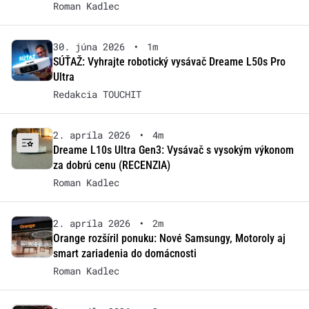
Roman Kadlec
30. júna 2026
•
1m
SÚŤAŽ: Vyhrajte robotický vysávač Dreame L50s Pro
Ultra
Redakcia TOUCHIT
2. apríla 2026
•
4m
Dreame L10s Ultra Gen3: Vysávač s vysokým výkonom
za dobrú cenu (RECENZIA)
Roman Kadlec
2. apríla 2026
•
2m
Orange rozšíril ponuku: Nové Samsungy, Motoroly aj
smart zariadenia do domácnosti
Roman Kadlec