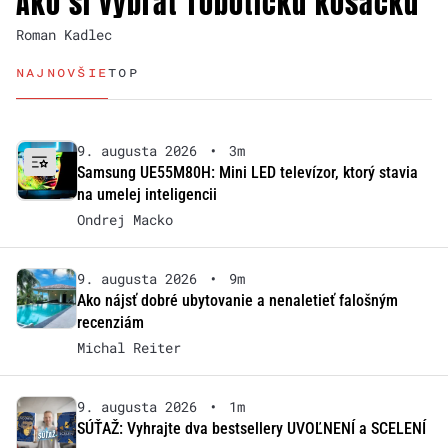
Ako si vybrať robotickú kosačku
Roman Kadlec
NAJNOVŠIE
TOP
9. augusta 2026
•
3m
Samsung UE55M80H: Mini LED televízor, ktorý stavia
na umelej inteligencii
Ondrej Macko
9. augusta 2026
•
9m
Ako nájsť dobré ubytovanie a nenaletieť falošným
recenziám
Michal Reiter
9. augusta 2026
•
1m
SÚŤAŽ: Vyhrajte dva bestsellery UVOĽNENÍ a SCELENÍ