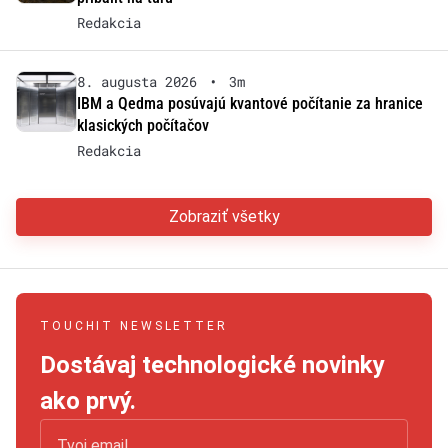
Redakcia
8. augusta 2026
•
3m
IBM a Qedma posúvajú kvantové počítanie za hranice
klasických počítačov
Redakcia
Zobraziť všetky
TOUCHIT NEWSLETTER
Dostávaj technologické novinky
ako prvý.