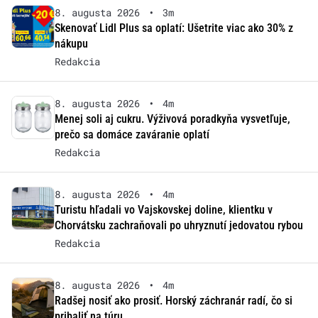
8. augusta 2026
•
3m
Skenovať Lidl Plus sa oplatí: Ušetrite viac ako 30% z
nákupu
Redakcia
8. augusta 2026
•
4m
Menej soli aj cukru. Výživová poradkyňa vysvetľuje,
prečo sa domáce zaváranie oplatí
Redakcia
8. augusta 2026
•
4m
Turistu hľadali vo Vajskovskej doline, klientku v
Chorvátsku zachraňovali po uhryznutí jedovatou rybou
Redakcia
8. augusta 2026
•
4m
Radšej nosiť ako prosiť. Horský záchranár radí, čo si
pribaliť na túru