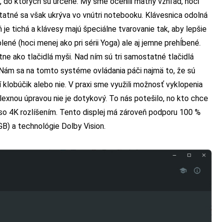
 do ktorých sú určené. My sme ocenili matný vzhľad, hoci
atné sa však ukrýva vo vnútri notebooku. Klávesnica odolná
 je tichá a klávesy majú špeciálne tvarovanie tak, aby lepšie
lené (hoci menej ako pri sérii Yoga) ale aj jemne prehĺbené.
e ako tlačidlá myši. Nad ním sú tri samostatné tlačidlá
. Nám sa na tomto systéme ovládania páči najmä to, že sú
klobúčik alebo nie. V praxi sme využili možnosť vyklopenia
eflexnou úpravou nie je dotykový. To nás potešilo, no kto chce
 so 4K rozlíšením. Tento displej má zároveň podporu 100 %
B) a technológie Dolby Vision.