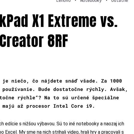
Lenovo
•
Notebooky
•
Ostatné
nkPad X1 Extreme vs.
 Creator 8RF
 je niečo, čo nájdete snáď všade. Za 1000
 používanie. Bude dostatočne rýchly. Avšak,
točne rýchle“? Na to sú určené špeciálne
 majú až procesor Intel Core i9.
ch edície s nižšou výbavou. Sú to iné notebooky a naozaj ich
o Excel. My sme na nich strihali video, hrali hry a pracovali s