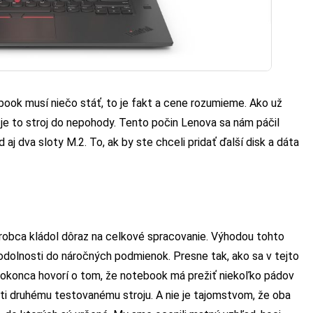
ook musí niečo stáť, to je fakt a cene rozumieme. Ako už
 je to stroj do nepohody. Tento počin Lenova sa nám páčil
 aj dva sloty M.2. To, ak by ste chceli pridať ďalší disk a dáta
výrobca kládol dôraz na celkové spracovanie. Výhodou tohto
 odolnosti do náročných podmienok. Presne tak, ako sa v tejto
a dokonca hovorí o tom, že notebook má prežiť niekoľko pádov
ti druhému testovanému stroju. A nie je tajomstvom, že oba