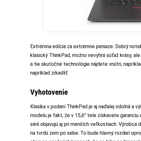
Extrémna edícia za extrémne peniaze. Dobrý noteb
klasický ThinkPad, možno nevyhrá súťaž krásy, ale
a tie skutočné technológie nájdete vnútri, napríklad
napríklad zrkadliť.
Vyhotovenie
Klasika v podaní ThinkPad je aj naďalej odolná a 
modelu je fakt, že v 15,6″ tele získavate garanciu
sérii objavujú aj pri menších veľkostiach. Výrobc
na tvrdú zem po sebe. To bude hlavný rozdiel opro