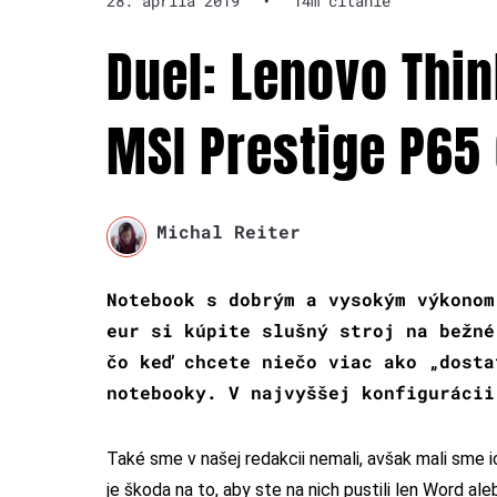
28. apríla 2019
•
14m čítanie
Duel: Lenovo Thi
MSI Prestige P65
Michal Reiter
Notebook s dobrým a vysokým výkonom
eur si kúpite slušný stroj na bežné
čo keď chcete niečo viac ako „dosta
notebooky. V najvyššej konfigurácii
Také sme v našej redakcii nemali, avšak mali sme i
je škoda na to, aby ste na nich pustili len Word aleb