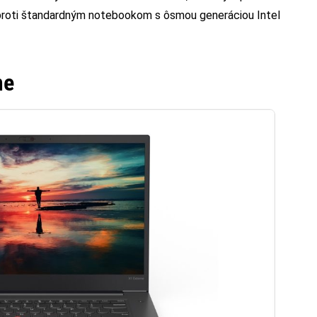
oproti štandardným notebookom s ôsmou generáciou Intel
me