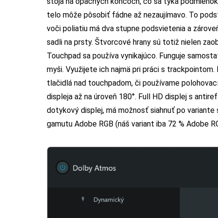
stoja na opačných koncoch, čo sa týka podmienok,
telo môže pôsobiť fádne až nezaujímavo. To podst
voči poliatiu má dva stupne podsvietenia a zároveň
sadli na prsty. Štvorcové hrany sú totiž nielen zaob
Touchpad sa používa vynikajúco. Funguje samostatn
myši. Využijete ich najmä pri práci s trackpointom
tlačidlá nad touchpadom, či používame polohovací 
displeja až na úroveň 180°. Full HD displej s antir
dotykový displej, má možnosť siahnuť po variante
gamutu Adobe RGB (náš variant iba 72 % Adobe RG