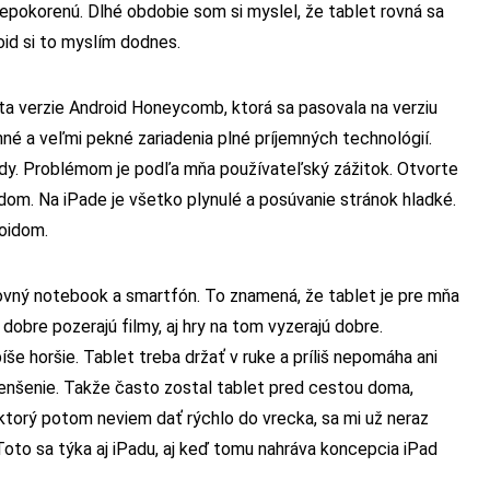
epokorenú. Dlhé obdobie som si myslel, že tablet rovná sa
oid si to myslím dodnes.
esta verzie Android Honeycomb, ktorá sa pasovala na verziu
nné a veľmi pekné zariadenia plné príjemných technológií.
Pady. Problémom je podľa mňa používateľský zážitok. Otvorte
dom. Na iPade je všetko plynulé a posúvanie stránok hladké.
roidom.
ovný notebook a smartfón. To znamená, že tablet je pre mňa
dobre pozerajú filmy, aj hry na tom vyzerajú dobre.
píše horšie. Tablet treba držať v ruke a príliš nepomáha ani
menšenie. Takže často zostal tablet pred cestou doma,
ktorý potom neviem dať rýchlo do vrecka, sa mi už neraz
Toto sa týka aj iPadu, aj keď tomu nahráva koncepcia iPad