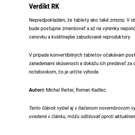
Verdikt RK
Nepredpokladám, že tablety ako také zmiznú. V ob
bude postupne zmenšovať a až na výnimky neponúk
cenovku a kvalitnejšie zabudované reproduktory.
V prípade konvertibilných tabletov očakávam pos
zariadeniami skúsenosti a dokážu ich predávať za
notebookom, čo je určite výhoda.
Autori:
Michal Reiter, Roman Kadlec
Tento článok vyšiel aj v tlačenom novembrovom vy
uvedené v článku, môžu odlišovať oproti aktuáln