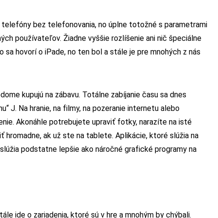
é telefóny bez telefonovania, no úplne totožné s parametrami
ch používateľov. Žiadne vyššie rozlíšenie ani nič špeciálne
o sa hovorí o iPade, no ten bol a stále je pre mnohých z nás
vedome kupujú na zábavu. Totálne zabíjanie času sa dnes
 J. Na hranie, na filmy, na pozeranie internetu alebo
ie. Akonáhle potrebujete upraviť fotky, narazíte na isté
 hromadne, ak už ste na tablete. Aplikácie, ktoré slúžia na
 poslúžia podstatne lepšie ako náročné grafické programy na
Stále ide o zariadenia, ktoré sú v hre a mnohým by chýbali.