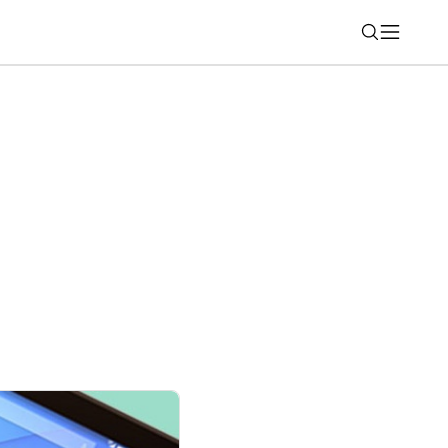
Nájsť
P: Máte poistené vozidlo? Tento nástroj
ť stovky eur