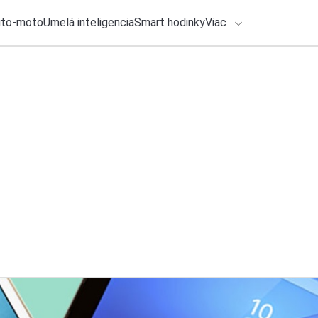
uto-moto
Umelá inteligencia
Smart hodinky
Viac
HLO BY VÁS ZAUJÍMAŤ
lačové správy
3. augusta 2026
•
2m
Novela zákona o PZ
ADÁVANIA
vám pomôže ušetri
Zadajte frázu pre vyhľadanie
Katarína Šimková