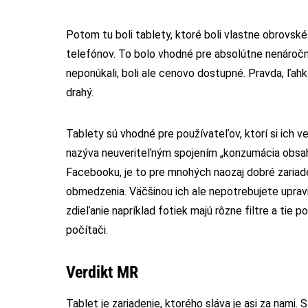
Potom tu boli tablety, ktoré boli vlastne obrovsk
telefónov. To bolo vhodné pre absolútne nenáročný
neponúkali, boli ale cenovo dostupné. Pravda, ľahk
drahý.
Tablety sú vhodné pre používateľov, ktorí si ich 
nazýva neuveriteľným spojením „konzumácia obsahu“
Facebooku, je to pre mnohých naozaj dobré zariaden
obmedzenia. Väčšinou ich ale nepotrebujete upraviť
zdieľanie napríklad fotiek majú rôzne filtre a tie
počítači.
Verdikt MR
Tablet je zariadenie, ktorého sláva je asi za nami. 