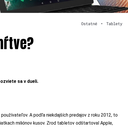
Ostatné
•
Tablety
mŕtve?
zviete sa v dueli.
 používateľov. A podľa niekdajších predajov z roku 2012, to
atkach miliónov kusov. Zrod tabletov odštartoval Apple,