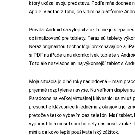
ktorý ukázal svoju predstavu. Podľa mňa dodnes n
Apple. Vlastne z toho, čo vidím na platforme Andr
Pravda, Android sa vylepšil a už to nie je slepá c
optimalizovanú pre tablety. Teraz sú tablety výko
Neraz originalitou technológií prekonávajúce aj i
si PDF na iPade a na akomkoľvek tablete s Androi
Toto ale nezvládne ani najvýkonnejší tablet s And
Moja situácia je dlhé roky nasledovná – mám prac
príjemné rozptýlenie navyše. Na veľkom displeji sa 
Paradoxne na veľkej virtuálnej klávesnici sa mi už 
presunutie klávesnice k jednému z okrajov a jej z
pretože všetko vybavím cez telefón. Mať tablet, 
vypomstilo a musel som ho celý čas nosiť v ruke. 
mini a celkovo lepší používateľský zážitok.