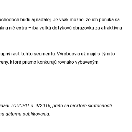
chodoch budú aj naďalej. Je však možné, že ich ponuka sa
nu nič extra – iba veľkú dotykovú obrazovku za atraktívnu
tupný rast tohto segmentu. Výrobcovia už majú s týmito
 ceny, ktoré priamo konkurujú rovnako vybaveným
daní TOUCHIT č. 9/2016, preto sa niektoré skutočnosti
emu dátumu publikovania.