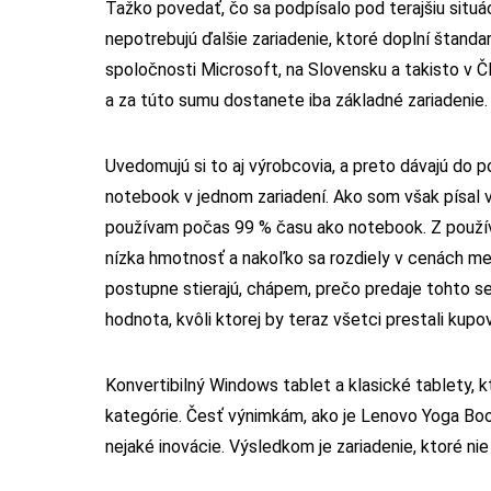
Ťažko povedať, čo sa podpísalo pod terajšiu situáciu 
nepotrebujú ďalšie zariadenie, ktoré doplní štan
spoločnosti Microsoft, na Slovensku a takisto v ČR
a za túto sumu dostanete iba základné zariadenie.
Uvedomujú si to aj výrobcovia, a preto dávajú do po
notebook v jednom zariadení. Ako som však písal 
používam počas 99 % času ako notebook. Z používa
nízka hmotnosť a nakoľko sa rozdiely v cenách m
postupne stierajú, chápem, prečo predaje tohto seg
hodnota, kvôli ktorej by teraz všetci prestali kup
Konvertibilný Windows tablet a klasické tablety, k
kategórie. Česť výnimkám, ako je Lenovo Yoga Boo
nejaké inovácie. Výsledkom je zariadenie, ktoré nie