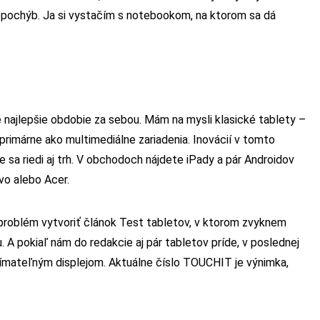
 pochýb. Ja si vystačím s notebookom, na ktorom sa dá
 najlepšie obdobie za sebou. Mám na mysli klasické tablety –
primárne ako multimediálne zariadenia. Inovácií v tomto
sa riedi aj trh. V obchodoch nájdete iPady a pár Androidov
o alebo Acer.
roblém vytvoriť článok Test tabletov, v ktorom zvyknem
. A pokiaľ nám do redakcie aj pár tabletov príde, v poslednej
dnímateľným displejom. Aktuálne číslo TOUCHIT je výnimka,