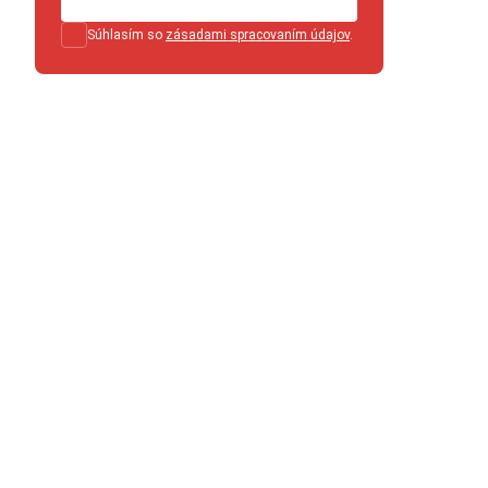
Súhlasím so
zásadami spracovaním údajov
.