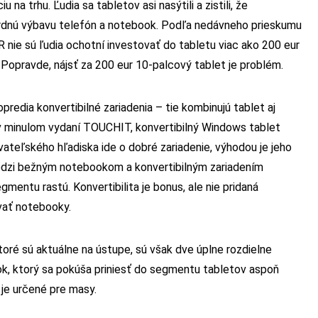
na trhu. Ľudia sa tabletov asi nasýtili a zistili, že
dardnú výbavu telefón a notebook. Podľa nedávneho prieskumu
 nie sú ľudia ochotní investovať do tabletu viac ako 200 eur
 Popravde, nájsť za 200 eur 10-palcový tablet je problém.
predia konvertibilné zariadenia – tie kombinujú tablet aj
v minulom vydaní TOUCHIT, konvertibilný Windows tablet
teľského hľadiska ide o dobré zariadenie, výhodou je jeho
edzi bežným notebookom a konvertibilným zariadením
mentu rastú. Konvertibilita je bonus, ale nie pridaná
ovať notebooky.
toré sú aktuálne na ústupe, sú však dve úplne rozdielne
k, ktorý sa pokúša priniesť do segmentu tabletov aspoň
 je určené pre masy.