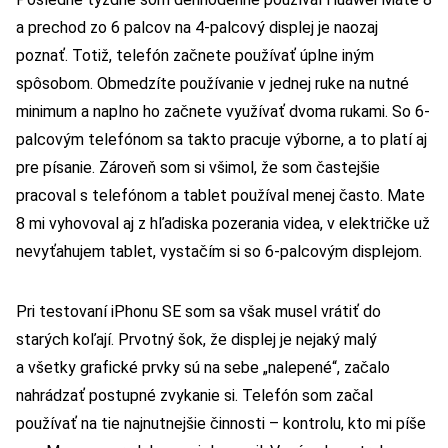
a prechod zo 6 palcov na 4-palcový displej je naozaj
poznať. Totiž, telefón začnete používať úplne iným
spôsobom. Obmedzíte používanie v jednej ruke na nutné
minimum a naplno ho začnete využívať dvoma rukami. So 6-
palcovým telefónom sa takto pracuje výborne, a to platí aj
pre písanie. Zároveň som si všimol, že som častejšie
pracoval s telefónom a tablet používal menej často. Mate
8 mi vyhovoval aj z hľadiska pozerania videa, v električke už
nevyťahujem tablet, vystačím si so 6-palcovým displejom.
Pri testovaní iPhonu SE som sa však musel vrátiť do
starých koľají. Prvotný šok, že displej je nejaký malý
a všetky grafické prvky sú na sebe „nalepené“, začalo
nahrádzať postupné zvykanie si. Telefón som začal
používať na tie najnutnejšie činnosti – kontrolu, kto mi píše