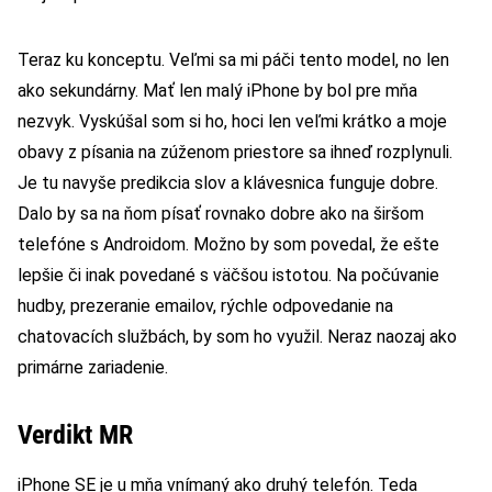
Teraz ku konceptu. Veľmi sa mi páči tento model, no len
ako sekundárny. Mať len malý iPhone by bol pre mňa
nezvyk. Vyskúšal som si ho, hoci len veľmi krátko a moje
obavy z písania na zúženom priestore sa ihneď rozplynuli.
Je tu navyše predikcia slov a klávesnica funguje dobre.
Dalo by sa na ňom písať rovnako dobre ako na širšom
telefóne s Androidom. Možno by som povedal, že ešte
lepšie či inak povedané s väčšou istotou. Na počúvanie
hudby, prezeranie emailov, rýchle odpovedanie na
chatovacích službách, by som ho využil. Neraz naozaj ako
primárne zariadenie.
Verdikt MR
iPhone SE je u mňa vnímaný ako druhý telefón. Teda