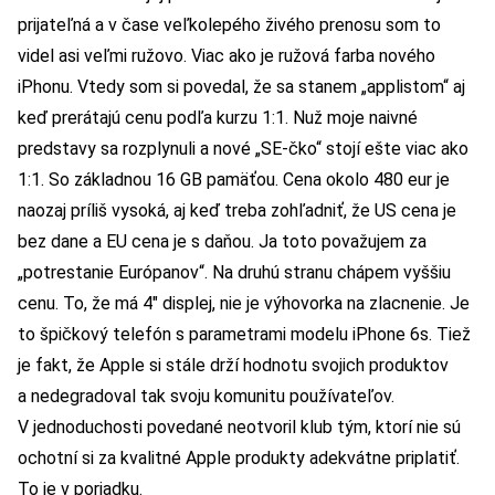
prijateľná a v čase veľkolepého živého prenosu som to
videl asi veľmi ružovo. Viac ako je ružová farba nového
iPhonu. Vtedy som si povedal, že sa stanem „applistom“ aj
keď prerátajú cenu podľa kurzu 1:1. Nuž moje naivné
predstavy sa rozplynuli a nové „SE-čko“ stojí ešte viac ako
1:1. So základnou 16 GB pamäťou. Cena okolo 480 eur je
naozaj príliš vysoká, aj keď treba zohľadniť, že US cena je
bez dane a EU cena je s daňou. Ja toto považujem za
„potrestanie Európanov“. Na druhú stranu chápem vyššiu
cenu. To, že má 4″ displej, nie je výhovorka na zlacnenie. Je
to špičkový telefón s parametrami modelu iPhone 6s. Tiež
je fakt, že Apple si stále drží hodnotu svojich produktov
a nedegradoval tak svoju komunitu používateľov.
V jednoduchosti povedané neotvoril klub tým, ktorí nie sú
ochotní si za kvalitné Apple produkty adekvátne priplatiť.
To je v poriadku.