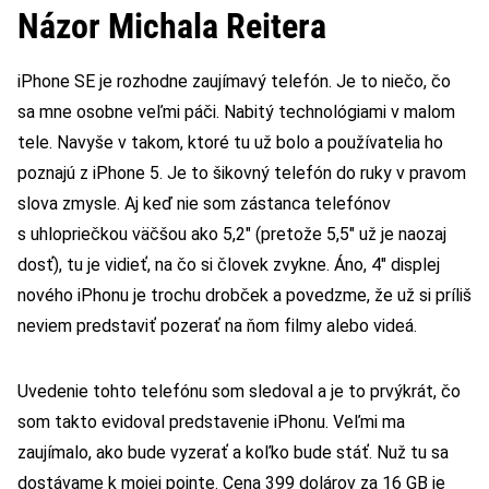
Názor Michala Reitera
iPhone SE je rozhodne zaujímavý telefón. Je to niečo, čo
sa mne osobne veľmi páči. Nabitý technológiami v malom
tele. Navyše v takom, ktoré tu už bolo a používatelia ho
poznajú z iPhone 5. Je to šikovný telefón do ruky v pravom
slova zmysle. Aj keď nie som zástanca telefónov
s uhlopriečkou väčšou ako 5,2″ (pretože 5,5″ už je naozaj
dosť), tu je vidieť, na čo si človek zvykne. Áno, 4″ displej
nového iPhonu je trochu drobček a povedzme, že už si príliš
neviem predstaviť pozerať na ňom filmy alebo videá.
Uvedenie tohto telefónu som sledoval a je to prvýkrát, čo
som takto evidoval predstavenie iPhonu. Veľmi ma
zaujímalo, ako bude vyzerať a koľko bude stáť. Nuž tu sa
dostávame k mojej pointe. Cena 399 dolárov za 16 GB je