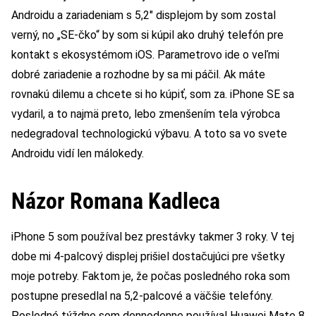
Androidu a zariadeniam s 5,2″ displejom by som zostal
verný, no „SE-čko“ by som si kúpil ako druhý telefón pre
kontakt s ekosystémom iOS. Parametrovo ide o veľmi
dobré zariadenie a rozhodne by sa mi páčil. Ak máte
rovnakú dilemu a chcete si ho kúpiť, som za. iPhone SE sa
vydaril, a to najmä preto, lebo zmenšením tela výrobca
nedegradoval technologickú výbavu. A toto sa vo svete
Androidu vidí len málokedy.
Názor Romana Kadleca
iPhone 5 som používal bez prestávky takmer 3 roky. V tej
dobe mi 4-palcový displej prišiel dostačujúci pre všetky
moje potreby. Faktom je, že počas posledného roka som
postupne presedlal na 5,2-palcové a väčšie telefóny.
Posledné týždne som dennodenne používal Huawei Mate 8