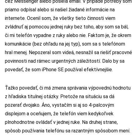
cez Messenger alebo posiela email. V prípade potreby som
priamo odpísal alebo si našiel žiadané informácie na
internete. Ocenil som, že všetky tieto činnosti viem
zvládnuť aj pomocou jednej ruky bez toho, aby som sa bál,
či mi telefón vypadne z ruky alebo nie. Faktom je, že okrem
komunikácie (bez ohľadu na jej typ), som sa s telefónom
hral menej. Nepozeral som videá, nesnažil sa riešiť pracovné
povinnosti nad rámec urgentných záležitostí. Dalo by sa
povedať, že som iPhone SE používal efektívnejšie.
Ťažko povedať, či má zmena správania výpovednú hodnotu
z hľadiska titulnej otázky. Pretože na situáciu sa dá
pozerať dvojako. Áno, vystačím si aj so 4-palcovým
displejom a oceňujem, že telefón viem kedykoľvek
plnohodnotne ovládať v jednej ruke. Na druhej strane,
spôsob používania telefónu sa razantným spôsobom mení.