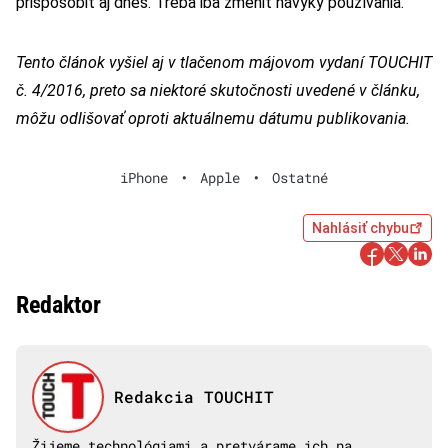
prispôsobiť aj dnes. Treba iba zmeniť návyky používania.
Tento článok vyšiel aj v tlačenom májovom vydaní TOUCHIT
č. 4/2016, preto sa niektoré skutočnosti uvedené v článku,
môžu odlišovať oproti aktuálnemu dátumu publikovania.
iPhone
•
Apple
•
Ostatné
Nahlásiť chybu
Redaktor
Redakcia TOUCHIT
Žijeme technológiami a pretvárame ich na