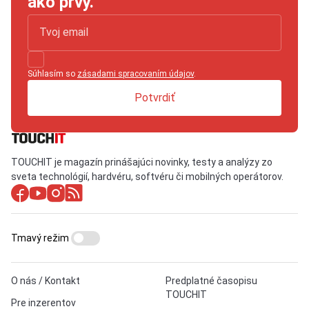
ako prvý.
Súhlasím so
zásadami spracovaním údajov
.
Potvrdiť
TOUCHIT je magazín prinášajúci novinky, testy a analýzy zo
sveta technológií, hardvéru, softvéru či mobilných operátorov.
Tmavý režim
O nás / Kontakt
Predplatné časopisu
TOUCHIT
Pre inzerentov