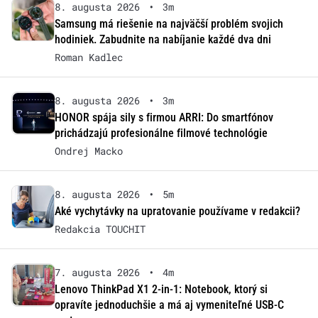
8. augusta 2026
•
3m
Samsung má riešenie na najväčší problém svojich
hodiniek. Zabudnite na nabíjanie každé dva dni
Roman Kadlec
8. augusta 2026
•
3m
HONOR spája sily s firmou ARRI: Do smartfónov
prichádzajú profesionálne filmové technológie
Ondrej Macko
8. augusta 2026
•
5m
Aké vychytávky na upratovanie používame v redakcii?
Redakcia TOUCHIT
7. augusta 2026
•
4m
Lenovo ThinkPad X1 2-in-1: Notebook, ktorý si
opravíte jednoduchšie a má aj vymeniteľné USB-C