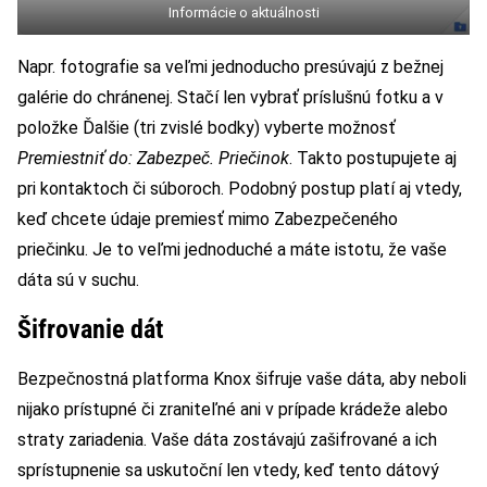
Informácie o aktuálnosti
Napr. fotografie sa veľmi jednoducho presúvajú z bežnej
galérie do chránenej. Stačí len vybrať príslušnú fotku a v
položke Ďalšie (tri zvislé bodky) vyberte možnosť
Premiestniť do: Zabezpeč. Priečinok
. Takto postupujete aj
pri kontaktoch či súboroch. Podobný postup platí aj vtedy,
keď chcete údaje premiesť mimo Zabezpečeného
priečinku. Je to veľmi jednoduché a máte istotu, že vaše
dáta sú v suchu.
Šifrovanie dát
Bezpečnostná platforma Knox šifruje vaše dáta, aby neboli
nijako prístupné či zraniteľné ani v prípade krádeže alebo
straty zariadenia. Vaše dáta zostávajú zašifrované a ich
sprístupnenie sa uskutoční len vtedy, keď tento dátový