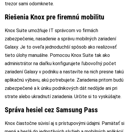
trezor sami odomknete.
Riešenia Knox pre firemnú mobilitu
Knox Suite umožňuje IT správcom vo firmách
zabezpečenie, nasadenie a správu mobilných zariadení
Galaxy. Je to oveľa jednoduchší spôsob ako realizovať
tieto úlohy manuálne. Pomocou Knox Suite tak ako
administrátor na diaľku konfigurujete ľubovoľný počet
zariadení Galaxy v podniku a nastavíte na nich presne takú
aplikačnú výbavu, akú potrebujete. Zariadenia pritom budú
zabezpečené a k úniku podnikových dát nedôjde ani pri
strate alebo ukradnutí zariadenia. Určite si to vyskúšajte.
Správa hesiel cez Samsung Pass
Knox čiastočne súvisí aj s prístupovými údajmi. Pamätať si
mená a heslá do jednotlivých služieb a mobilných aplikácií