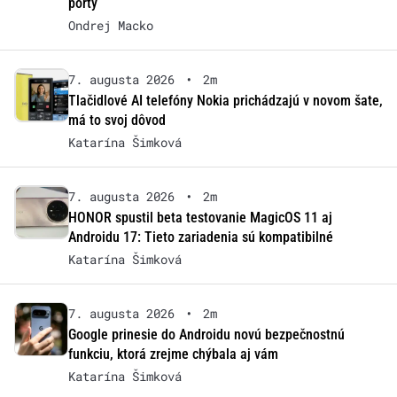
porty
Ondrej Macko
7. augusta 2026
•
2m
Tlačidlové AI telefóny Nokia prichádzajú v novom šate,
má to svoj dôvod
Katarína Šimková
7. augusta 2026
•
2m
HONOR spustil beta testovanie MagicOS 11 aj
Androidu 17: Tieto zariadenia sú kompatibilné
Katarína Šimková
7. augusta 2026
•
2m
Google prinesie do Androidu novú bezpečnostnú
funkciu, ktorá zrejme chýbala aj vám
Katarína Šimková