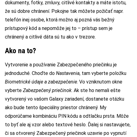
dokumenty, fotky, zmluvy, citlivé kontakty a máte istotu,
že sú dobre chránení. Pokojne tak môžete požičať napr.
telefón inej osobe, ktorá možno aj pozná vás bežný
prístupový kód a nepomôže jej to – prístup sem je
chránený a citlivé dáta sú tu ako v trezore.
Ako na to?
Vytvorenie a používanie Zabezpečeného priečinku je
jednoduché. Choďte do
Nastavenia
, tam vyberte položku
Biometrické údaje a zabezpečenie
. Vo vzniknutom okne
vyberte
Zabezpečený priečinok
. Ak ste ho nemali ešte
vytvorený vo vašom Galaxy zariadení, dostanete otázku
ako bude tento špeciálny priestor chránený. My
odporúčame kombináciu PIN kódu a odtlačku prsta. Môže
to byť ale aj vzor alebo textové heslo. Ďalej si nastavujete,
či sa otvorený Zabezpečený priečinok uzavrie po vypnutí