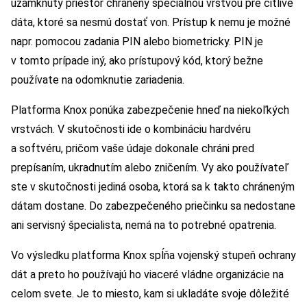
uzamknutý priestor chránený špeciálnou vrstvou pre citlivé
dáta, ktoré sa nesmú dostať von. Prístup k nemu je možné
napr. pomocou zadania PIN alebo biometricky. PIN je
v tomto prípade iný, ako prístupový kód, ktorý bežne
používate na odomknutie zariadenia.
Platforma Knox ponúka zabezpečenie hneď na niekoľkých
vrstvách. V skutočnosti ide o kombináciu hardvéru
a softvéru, pričom vaše údaje dokonale chráni pred
prepísaním, ukradnutím alebo zničením. Vy ako používateľ
ste v skutočnosti jediná osoba, ktorá sa k takto chráneným
dátam dostane. Do zabezpečeného priečinku sa nedostane
ani servisný špecialista, nemá na to potrebné opatrenia.
Vo výsledku platforma Knox spĺňa vojenský stupeň ochrany
dát a preto ho používajú ho viaceré vládne organizácie na
celom svete. Je to miesto, kam si ukladáte svoje dôležité