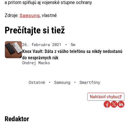
a pritom splňujú aj vojenské stupne ochrany.
Samsung
Zdroje:
, vlastné
Prečítajte si tiež
26. februára 2021
•
5m
Knox Vault: Dáta z vášho telefónu sa nikdy nedostanú
do nesprávnych rúk
Ondrej Macko
Ostatné
•
Samsung
•
Smartfóny
Nahlásiť chybu
Redaktor