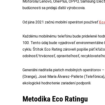
Motorola/Lenovo, OnePlus, OPPO, Samsung Electro
budúcnosti sa pridajú ďalší výrobcovia.
Ec
Od júna 2021 začnú mobilní operátori používať
Každému mobilnému telefónu bude pridelené hodno
100. Tento údaj bude vyjadrovať environmentálne 
cyklu. Štítok Eco Rating zároveň popíše päť kľúčo
odolnosť/trvácnosť, opraviteľnosť, recyklovateľnos
Generálni riaditelia piatich mobilných operátoro
(Orange), José María Álvarez-Pallete (Telefónica), 
ekologické hodnotenie zariadení podporili.
Metodika Eco Ratingu