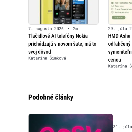
7. augusta 2026
•
2m
29. júla 2
Tlačidlové AI telefóny Nokia
HMD Asha 3
prichádzajú v novom šate, má to
odľahčený 
svoj dôvod
vymeniteľn
Katarína Šimková
cenou
Katarína Š
Podobné články
31. júla