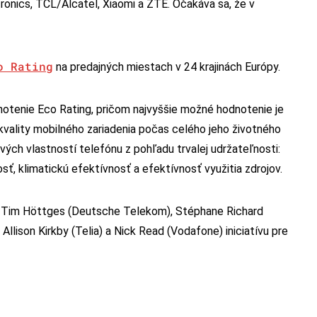
nics, TCL/Alcatel, Xiaomi a ZTE. Očakáva sa, že v
o Rating
na predajných miestach v 24 krajinách Európy.
tenie Eco Rating, pričom najvyššie možné hodnotenie je
kvality mobilného zariadenia počas celého jeho životného
vých vlastností telefónu z pohľadu trvalej udržateľnosti:
ť, klimatickú efektívnosť a efektívnosť využitia zdrojov.
v – Tim Höttges (Deutsche Telekom), Stéphane Richard
Allison Kirkby (Telia) a Nick Read (Vodafone) iniciatívu pre