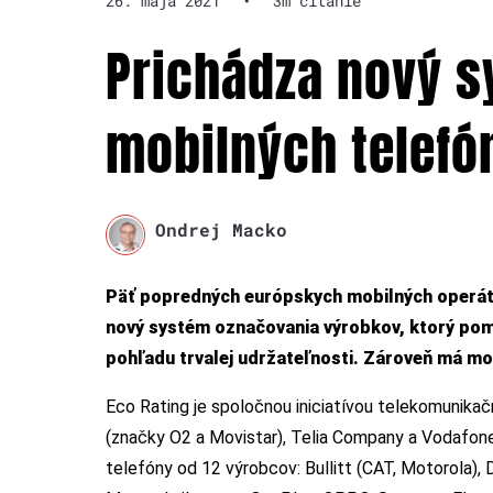
26. mája 2021
•
3m čítanie
Prichádza nový 
mobilných telefó
Ondrej Macko
Päť popredných európskych mobilných operátoro
nový systém označovania výrobkov, ktorý pomô
pohľadu trvalej udržateľnosti. Zároveň má mo
Eco Rating je spoločnou iniciatívou telekomunik
(značky O2 a Movistar), Telia Company a Vodafo
telefóny od 12 výrobcov: Bullitt (CAT, Motorola),