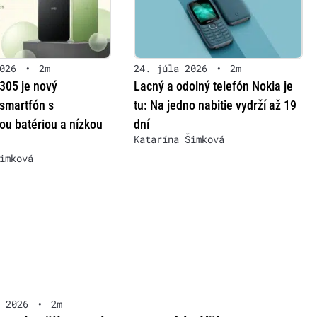
026
•
2m
24. júla 2026
•
2m
05 je nový
Lacný a odolný telefón Nokia je
smartfón s
tu: Na jedno nabitie vydrží až 19
ou batériou a nízkou
dní
Katarína Šimková
imková
 2026
•
2m