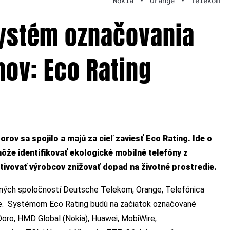
Nokia
•
Orange
•
Telekom
systém označovania
nov: Eco Rating
v sa spojilo a majú za cieľ zaviesť Eco Rating. Ide o
že identifikovať ekologické mobilné telefóny z
tivovať výrobcov znižovať dopad na životné prostredie.
ačných spoločností Deutsche Telekom, Orange, Telefónica
ne. Systémom Eco Rating budú na začiatok označované
 Doro, HMD Global (Nokia), Huawei, MobiWire,