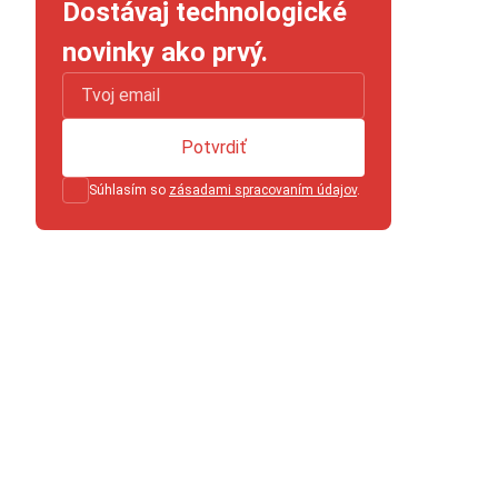
Dostávaj technologické
novinky ako prvý.
Potvrdiť
Súhlasím so
zásadami spracovaním údajov
.