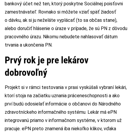
bankový účet než ten, ktorý poskytne Sociálnej poisťovni
zamestnávateľ. Rovnako si môžete vziať späť žiadosť
o dávku, ak si ju neželáte vyplácať (to sa občas stane),
alebo doručiť hlásenie o úraze v prípade, že sú PN z dôvodu
pracovného úrazu. Nikomu nebudete nahlasovať dátum
trvania a ukončenia PN.
Prvý rok je pre lekárov
dobrovoľný
Projekt si v rámci testovania v praxi vyskúšali vybraní lekári,
ktorí stoja na začiatku uznania práceneschopnosti a ako
prví budú odosielať informácie o občanovi do Národného
zdravotníckeho informačného systému. Lekár má ePN
integrovanú priamo v informačnom systéme, v ktorom už
pracuje. ePN preto znamená iba niekoľko klikov, vďaka