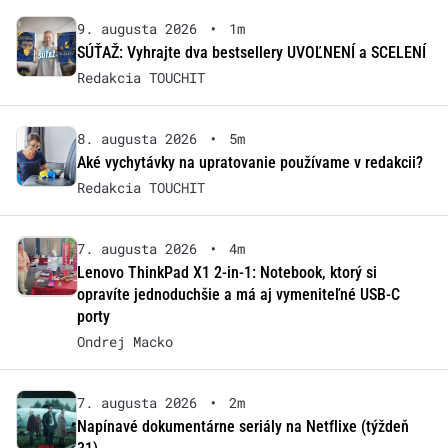
9. augusta 2026
•
1m
SÚŤAŽ: Vyhrajte dva bestsellery UVOĽNENÍ a SCELENÍ
Redakcia TOUCHIT
8. augusta 2026
•
5m
Aké vychytávky na upratovanie používame v redakcii?
Redakcia TOUCHIT
7. augusta 2026
•
4m
Lenovo ThinkPad X1 2-in-1: Notebook, ktorý si
opravíte jednoduchšie a má aj vymeniteľné USB-C
porty
Ondrej Macko
7. augusta 2026
•
2m
Napínavé dokumentárne seriály na Netflixe (týždeň