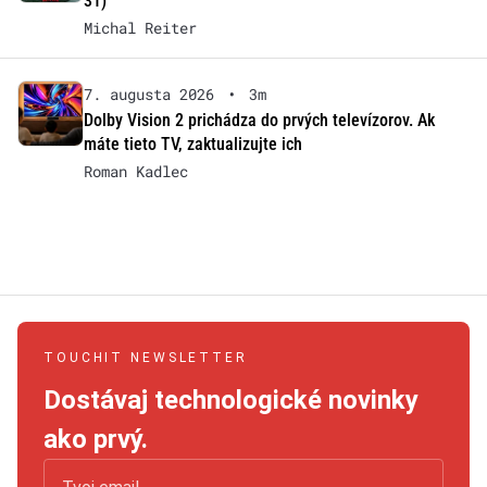
31)
Michal Reiter
7. augusta 2026
•
3m
Dolby Vision 2 prichádza do prvých televízorov. Ak
máte tieto TV, zaktualizujte ich
Roman Kadlec
TOUCHIT NEWSLETTER
Dostávaj technologické novinky
ako prvý.