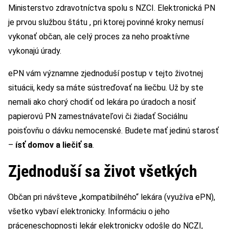
Ministerstvo zdravotníctva spolu s NZCI. Elektronická PN
je prvou službou štátu , pri ktorej povinné kroky nemusí
vykonať občan, ale celý proces za neho proaktívne
vykonajú úrady.
ePN vám významne zjednoduší postup v tejto životnej
situácii, kedy sa máte sústreďovať na liečbu. Už by ste
nemali ako chorý chodiť od lekára po úradoch a nosiť
papierovú PN zamestnávateľovi či žiadať Sociálnu
poisťovňu o dávku nemocenské. Budete mať jedinú starosť
–
ísť domov a liečiť sa
.
Zjednoduší sa život všetkých
Občan pri návšteve „kompatibilného“ lekára (využíva ePN),
všetko vybaví elektronicky. Informáciu o jeho
práceneschopnosti lekár elektronicky odošle do NCZI,