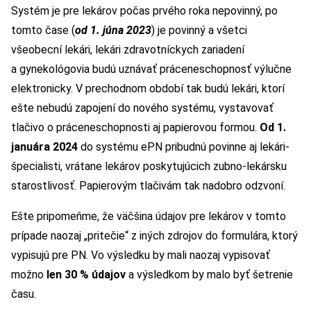
Systém je pre lekárov počas prvého roka nepovinný, po
tomto čase (
od 1. júna 2023
) je povinný a všetci
všeobecní lekári, lekári zdravotníckych zariadení
a gynekológovia budú uznávať práceneschopnosť výlučne
elektronicky. V prechodnom období tak budú lekári, ktorí
ešte nebudú zapojení do nového systému, vystavovať
tlačivo o práceneschopnosti aj papierovou formou.
Od 1.
januára 2024
do systému ePN pribudnú povinne aj lekári-
špecialisti, vrátane lekárov poskytujúcich zubno-lekársku
starostlivosť. Papierovým tlačivám tak nadobro odzvoní.
Ešte pripomeňme, že väčšina údajov pre lekárov v tomto
prípade naozaj „pritečie“ z iných zdrojov do formulára, ktorý
vypisujú pre PN. Vo výsledku by mali naozaj vypisovať
možno
len 30 % údajov
a výsledkom by malo byť šetrenie
času.