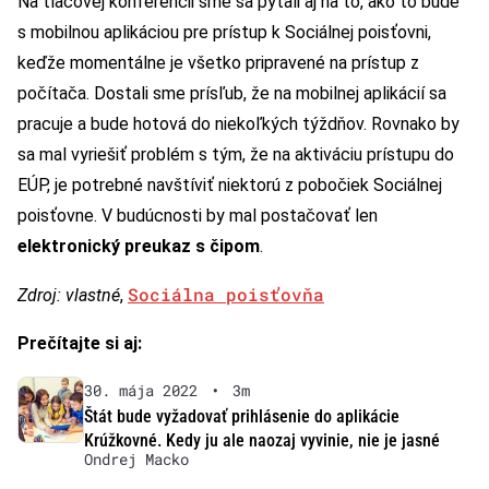
Na tlačovej konferencii sme sa pýtali aj na to, ako to bude
s mobilnou aplikáciou pre prístup k Sociálnej poisťovni,
keďže momentálne je všetko pripravené na prístup z
počítača. Dostali sme prísľub, že na mobilnej aplikácií sa
pracuje a bude hotová do niekoľkých týždňov. Rovnako by
sa mal vyriešiť problém s tým, že na aktiváciu prístupu do
EÚP, je potrebné navštíviť niektorú z pobočiek Sociálnej
poisťovne. V budúcnosti by mal postačovať len
elektronický preukaz s čipom
.
Sociálna poisťovňa
Zdroj: vlastné
,
Prečítajte si aj:
30. mája 2022
•
3m
Štát bude vyžadovať prihlásenie do aplikácie
Krúžkovné. Kedy ju ale naozaj vyvinie, nie je jasné
Ondrej Macko