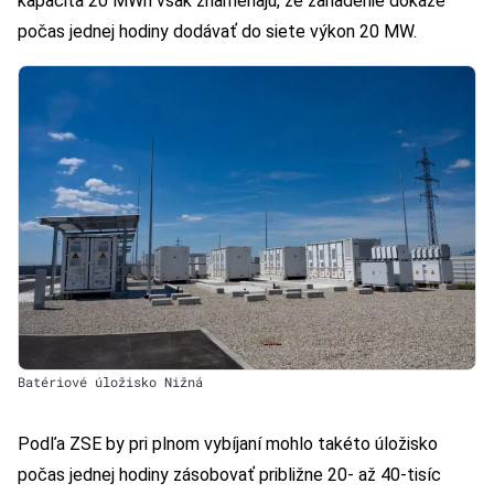
kapacita 20 MWh však znamenajú, že zariadenie dokáže
počas jednej hodiny dodávať do siete výkon 20 MW.
Batériové úložisko Nižná
Podľa ZSE by pri plnom vybíjaní mohlo takéto úložisko
počas jednej hodiny zásobovať približne 20- až 40-tisíc