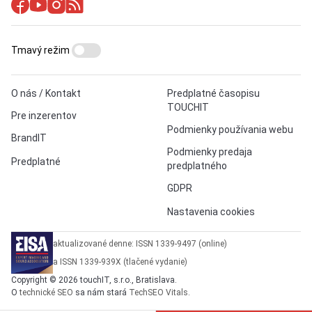
Tmavý režim
O nás / Kontakt
Predplatné časopisu
TOUCHIT
Pre inzerentov
Podmienky používania webu
BrandIT
Podmienky predaja
Predplatné
predplatného
GDPR
Nastavenia cookies
aktualizované denne: ISSN 1339-9497 (online)
a ISSN 1339-939X (tlačené vydanie)
Copyright © 2026 touchIT, s.r.o., Bratislava.
O
technické SEO
sa nám stará
TechSEO Vitals
.