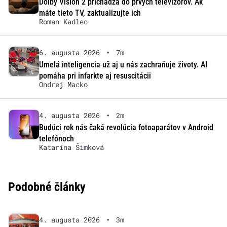
Dolby Vision 2 prichádza do prvých televízorov. Ak
máte tieto TV, zaktualizujte ich
Roman Kadlec
6. augusta 2026
•
7m
Umelá inteligencia už aj u nás zachraňuje životy. AI
pomáha pri infarkte aj resuscitácii
Ondrej Macko
4. augusta 2026
•
2m
Budúci rok nás čaká revolúcia fotoaparátov v Android
telefónoch
Katarína Šimková
Podobné články
4. augusta 2026
•
3m