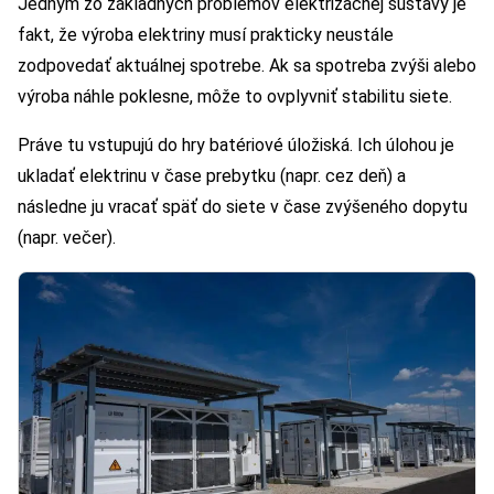
Jedným zo základných problémov elektrizačnej sústavy je
fakt, že výroba elektriny musí prakticky neustále
zodpovedať aktuálnej spotrebe. Ak sa spotreba zvýši alebo
výroba náhle poklesne, môže to ovplyvniť stabilitu siete.
Práve tu vstupujú do hry batériové úložiská. Ich úlohou je
ukladať elektrinu v čase prebytku (napr. cez deň) a
následne ju vracať späť do siete v čase zvýšeného dopytu
(napr. večer).