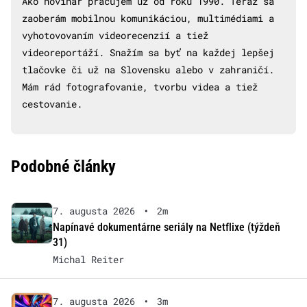
Ako novinár pracujem už od roku 1990. Teraz sa
zaoberám mobilnou komunikáciou, multimédiami a
vyhotovovaním videorecenzií a tiež
videoreportáží. Snažím sa byť na každej lepšej
tlačovke či už na Slovensku alebo v zahraničí.
Mám rád fotografovanie, tvorbu videa a tiež
cestovanie.
Podobné články
7. augusta 2026
•
2m
Napínavé dokumentárne seriály na Netflixe (týždeň
31)
Michal Reiter
7. augusta 2026
•
3m