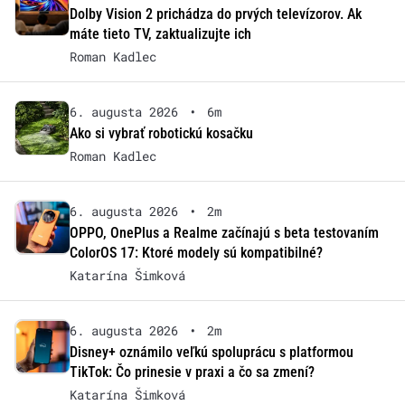
Dolby Vision 2 prichádza do prvých televízorov. Ak
máte tieto TV, zaktualizujte ich
Roman Kadlec
6. augusta 2026
•
6m
Ako si vybrať robotickú kosačku
Roman Kadlec
6. augusta 2026
•
2m
OPPO, OnePlus a Realme začínajú s beta testovaním
ColorOS 17: Ktoré modely sú kompatibilné?
Katarína Šimková
6. augusta 2026
•
2m
Disney+ oznámilo veľkú spoluprácu s platformou
TikTok: Čo prinesie v praxi a čo sa zmení?
Katarína Šimková