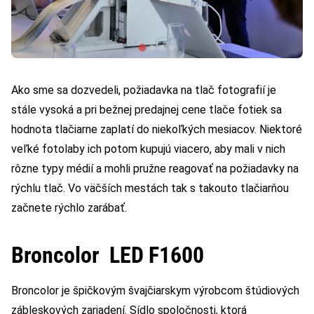
Ako sme sa dozvedeli, požiadavka na tlač fotografií je
stále vysoká a pri bežnej predajnej cene tlače fotiek sa
hodnota tlačiarne zaplatí do niekoľkých mesiacov. Niektoré
veľké fotolaby ich potom kupujú viacero, aby mali v nich
rôzne typy médií a mohli pružne reagovať na požiadavky na
rýchlu tlač. Vo väčších mestách tak s takouto tlačiarňou
začnete rýchlo zarábať.
Broncolor LED F1600
Broncolor je špičkovým švajčiarskym výrobcom štúdiových
zábleskových zariadení. Sídlo spoločnosti, ktorá