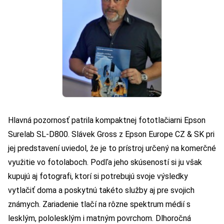
Hlavná pozornosť patrila kompaktnej fototlačiarni Epson
Surelab SL-D800. Slávek Gross z Epson Europe CZ & SK pri
jej predstavení uviedol, že je to prístroj určený na komerčné
využitie vo fotolaboch. Podľa jeho skúseností si ju však
kupujú aj fotografi, ktorí si potrebujú svoje výsledky
vytlačiť doma a poskytnú takéto služby aj pre svojich
známych. Zariadenie tlačí na rôzne spektrum médií s
lesklým, pololesklým i matným povrchom. Dlhoročná