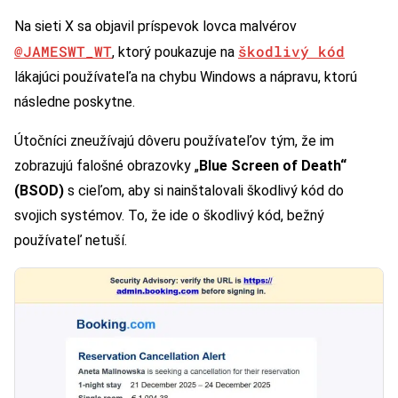
Na sieti X sa objavil príspevok lovca malvérov
@JAMESWT_WT
škodlivý kód
, ktorý poukazuje na
lákajúci používateľa na chybu Windows a nápravu, ktorú
následne poskytne.
Útočníci zneužívajú dôveru používateľov tým, že im
zobrazujú falošné obrazovky „
Blue Screen of Death“
(BSOD)
s cieľom, aby si nainštalovali škodlivý kód do
svojich systémov. To, že ide o škodlivý kód, bežný
používateľ netuší.