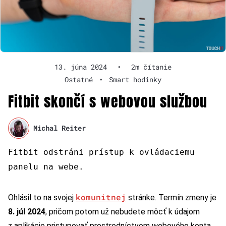
13. júna 2024
•
2m čítanie
Ostatné
•
Smart hodinky
Fitbit skončí s webovou službou
Michal Reiter
Fitbit odstráni prístup k ovládaciemu
panelu na webe.
komunitnej
Ohlásil to na svojej
stránke. Termín zmeny je
8. júl 2024
, pričom potom už nebudete môcť k údajom
z aplikácie pristupovať prostredníctvom webového konta