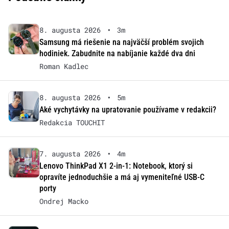
8. augusta 2026
•
3m
Samsung má riešenie na najväčší problém svojich
hodiniek. Zabudnite na nabíjanie každé dva dni
Roman Kadlec
8. augusta 2026
•
5m
Aké vychytávky na upratovanie používame v redakcii?
Redakcia TOUCHIT
7. augusta 2026
•
4m
Lenovo ThinkPad X1 2-in-1: Notebook, ktorý si
opravíte jednoduchšie a má aj vymeniteľné USB-C
porty
Ondrej Macko