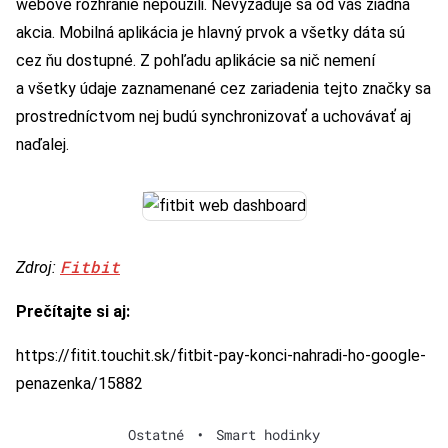
webové rozhranie nepoužili. Nevyžaduje sa od vás žiadna
akcia. Mobilná aplikácia je hlavný prvok a všetky dáta sú
cez ňu dostupné. Z pohľadu aplikácie sa nič nemení
a všetky údaje zaznamenané cez zariadenia tejto značky sa
prostredníctvom nej budú synchronizovať a uchovávať aj
naďalej.
Fitbit
Zdroj:
Prečítajte si aj:
https://fitit.touchit.sk/fitbit-pay-konci-nahradi-ho-google-
penazenka/15882
Ostatné
•
Smart hodinky