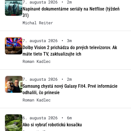
7. augusta 2026
•
2m
Napínavé dokumentárne seriály na Netflixe (týždeň
31)
Michal Reiter
7. augusta 2026
•
3m
Dolby Vision 2 prichádza do prvých televízorov. Ak
máte tieto TV, zaktualizujte ich
Roman Kadlec
7. augusta 2026
•
2m
Samsung chystá nový Galaxy Fit4. Prvé informácie
odhalili, čo prinesie
Roman Kadlec
6. augusta 2026
•
6m
Ako si vybrať robotickú kosačku