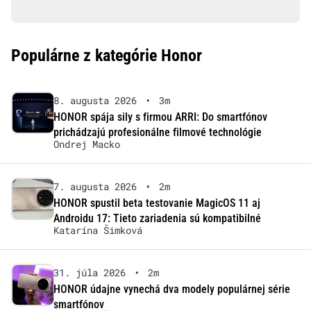
Populárne z kategórie Honor
8. augusta 2026
•
3m
HONOR spája sily s firmou ARRI: Do smartfónov
prichádzajú profesionálne filmové technológie
Ondrej Macko
7. augusta 2026
•
2m
HONOR spustil beta testovanie MagicOS 11 aj
Androidu 17: Tieto zariadenia sú kompatibilné
Katarína Šimková
31. júla 2026
•
2m
HONOR údajne vynechá dva modely populárnej série
smartfónov