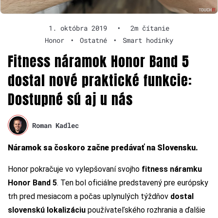
1. októbra 2019
•
2m čítanie
Honor
•
Ostatné
•
Smart hodinky
Fitness náramok Honor Band 5
dostal nové praktické funkcie:
Dostupné sú aj u nás
Roman Kadlec
Náramok sa čoskoro začne predávať na Slovensku.
Honor pokračuje vo vylepšovaní svojho
fitness náramku
Honor Band 5
. Ten bol oficiálne predstavený pre európsky
trh pred mesiacom a počas uplynulých týždňov
dostal
slovenskú lokalizáciu
používateľského rozhrania a ďalšie