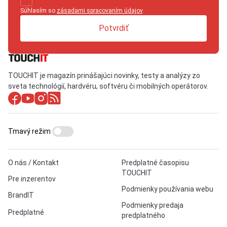
Súhlasím so
zásadami spracovaním údajov
.
Potvrdiť
TOUCHIT je magazín prinášajúci novinky, testy a analýzy zo
sveta technológií, hardvéru, softvéru či mobilných operátorov.
Tmavý režim
O nás / Kontakt
Predplatné časopisu
TOUCHIT
Pre inzerentov
Podmienky používania webu
BrandIT
Podmienky predaja
Predplatné
predplatného