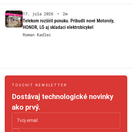
17. júla 2026
•
2m
Telekom rozšíril ponuku. Pribudli nové Motoroly,
HONOR, LG aj skladací elektrobicykel
Roman Kadlec
TOUCHIT NEWSLETTER
Dostávaj technologické novinky
ako prvý.