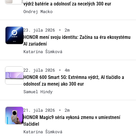
výdrž batérie a odolnosť za necelých 300 eur
Ondrej Macko
23. júla 2026
•
2m
HONOR mení svoju identitu: Začína sa éra ekosystému
AI zariadení
Katarína Šimková
22. júla 2026
•
4m
HONOR 600 Smart 5G: Extrémna výdrž, AI tlačidlo a
odolnosť za menej ako 300 eur
Samuel Hindy
21. júla 2026
•
2m
HONOR Magic9 séria vykoná zmenu v umiestnení
tlačidiel
Katarína Šimková