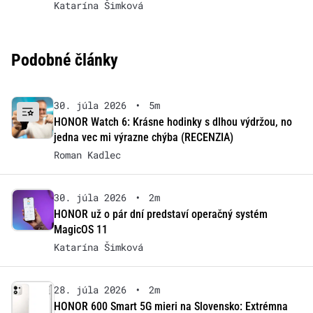
Katarína Šimková
Podobné články
30. júla 2026
•
5m
HONOR Watch 6: Krásne hodinky s dlhou výdržou, no
jedna vec mi výrazne chýba (RECENZIA)
Roman Kadlec
30. júla 2026
•
2m
HONOR už o pár dní predstaví operačný systém
MagicOS 11
Katarína Šimková
28. júla 2026
•
2m
HONOR 600 Smart 5G mieri na Slovensko: Extrémna