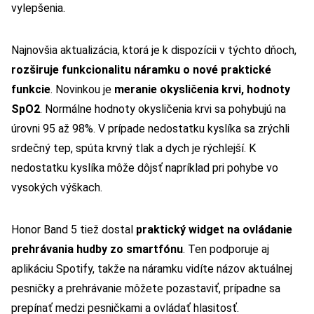
vylepšenia.
Najnovšia aktualizácia, ktorá je k dispozícii v týchto dňoch,
rozširuje funkcionalitu náramku o nové praktické
funkcie
. Novinkou je
meranie okysličenia krvi, hodnoty
SpO2
. Normálne hodnoty okysličenia krvi sa pohybujú na
úrovni 95 až 98%. V prípade nedostatku kyslíka sa zrýchli
srdečný tep, spúta krvný tlak a dych je rýchlejší. K
nedostatku kyslíka môže dôjsť napríklad pri pohybe vo
vysokých výškach.
Honor Band 5 tiež dostal
praktický widget na ovládanie
prehrávania hudby zo smartfónu
. Ten podporuje aj
aplikáciu Spotify, takže na náramku vidíte názov aktuálnej
pesničky a prehrávanie môžete pozastaviť, prípadne sa
prepínať medzi pesničkami a ovládať hlasitosť.