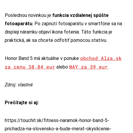
Poslednou novinkou je
funkcia vzdialenej spúšte
fotoaparátu
. Po zapnutí fotoaparátu v smartfóne sa na
displeji náramku objaví ikona fotenia. Táto funkcia je
praktická, ak sa chcete odfotiť pomocou statívu.
obchod Alza.sk
Honor Band 5 má aktuálne v ponuke
za cenu 38,84 eur
NAY za 39 eur
alebo
.
Zdroj: vlastné
Prečítajte si aj:
https://touchit.sk/fitness-naramok-honor-band-5-
prichadza-na-slovensko-a-bude-merat-okyslicenie-