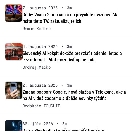
7. augusta 2026
•
3m
Dolby Vision 2 prichádza do prvých televízorov. Ak
máte tieto TV, zaktualizujte ich
Roman Kadlec
4. augusta 2026
•
3m
Slovenský AI kokpit dokáže prevziať riadenie lietadla
cez internet. Pilot môže byť úplne inde
Ondrej Macko
2. augusta 2026
•
3m
Zmena podpory Google, nová služba v Telekome, akcia
na AI videá zadarmo a ďalšie novinky týždňa
Redakcia TOUCHIT
30. júla 2026
•
3m
Dá sa Bluetooth skutočne vypnúť? Nie vždy