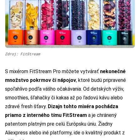
Zdroj: FitStream
S mixérom FitStream Pro môžete vytvárať
nekonečné
množstvo pokrmov či nápojov
, ktoré budú pripravené
spoľahlivo podľa vášho očakávania. Od detských výživ,
smoothies, šľahačky či kakaa až po ľadovú kávu alebo
zdravé fresh šťavy.
Dizajn tohto mixéra pochádza
priamo z interného tímu FitStream
a je chránený
patentom platným pre celú Európsku úniu. Žiadny
Aliexpress alebo iné platformy, ide o kvalitný produkt z