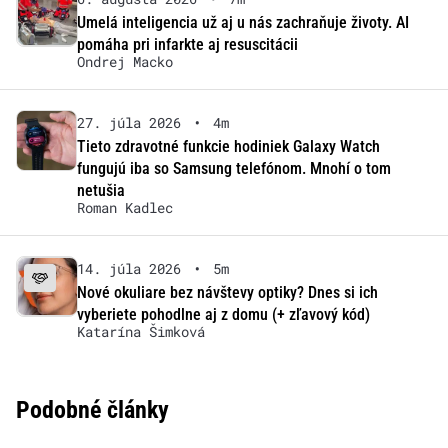
Umelá inteligencia už aj u nás zachraňuje životy. AI
pomáha pri infarkte aj resuscitácii
Ondrej Macko
27. júla 2026
•
4m
Tieto zdravotné funkcie hodiniek Galaxy Watch
fungujú iba so Samsung telefónom. Mnohí o tom
netušia
Roman Kadlec
14. júla 2026
•
5m
Nové okuliare bez návštevy optiky? Dnes si ich
vyberiete pohodlne aj z domu (+ zľavový kód)
Katarína Šimková
Podobné články