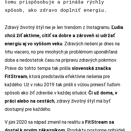
tomu prispôsobuje a prináša rýchly
spôsob, ako zdravo doplniť energiu.
Zdravý životný štýl nie je len trendom z Instagramu.
Ľudia
chcú žiť aktívne, cítiť sa dobre a zároveň si udržať
energiu aj vo vyššom veku
. Zdravých riešení je dnes na
trhu viacero, no pre mnohých je problémom uponáhľaná
doba a nedostatok času na prípravu zdravých pokrmov.
Práve do tohto tempa tak prišla
slovenská značka
FitStream
, ktorá predstavila efektívne riešenia pre
každého. Už v roku 2019 tak prišli s víziou priniesť ľuďom
spôsob ako žiť zdravšie v každej situácii.
Či už doma, v
práci alebo na cestách
, zdravý životný štýl má byť
dostupný pre každého.
V júni 2020 sa nápad zmenil na realitu a
FitStream sa
dostal k prvým zákazníkom
. Produkty postupne pribúdali