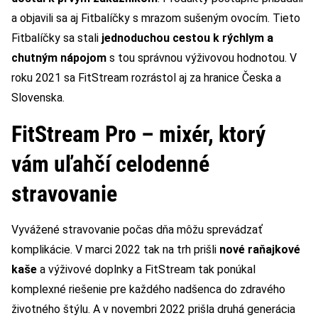
a objavili sa aj Fitbalíčky s mrazom sušeným ovocím. Tieto
Fitbalíčky sa stali
jednoduchou cestou k rýchlym a
chutným nápojom
s tou správnou výživovou hodnotou. V
roku 2021 sa FitStream rozrástol aj za hranice Česka a
Slovenska.
FitStream Pro – mixér, ktorý
vám uľahčí celodenné
stravovanie
Vyvážené stravovanie počas dňa môžu sprevádzať
komplikácie. V marci 2022 tak na trh prišli
nové raňajkové
kaše
a výživové doplnky a FitStream tak ponúkal
komplexné riešenie pre každého nadšenca do zdravého
životného štýlu. A v novembri 2022 prišla druhá generácia