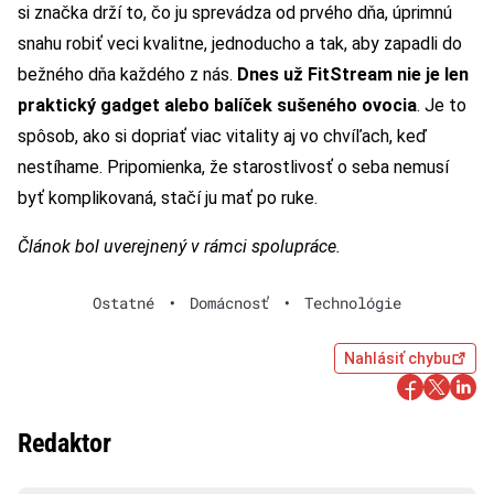
si značka drží to, čo ju sprevádza od prvého dňa, úprimnú
snahu robiť veci kvalitne, jednoducho a tak, aby zapadli do
bežného dňa každého z nás.
Dnes už FitStream nie je len
praktický gadget alebo balíček sušeného ovocia
. Je to
spôsob, ako si dopriať viac vitality aj vo chvíľach, keď
nestíhame. Pripomienka, že starostlivosť o seba nemusí
byť komplikovaná, stačí ju mať po ruke.
Článok bol uverejnený v rámci spolupráce.
Ostatné
•
Domácnosť
•
Technológie
Nahlásiť chybu
Redaktor