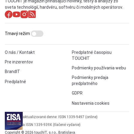
TOUCHIT je magazín prinášajúci novinky, testy a analýzy zo
sveta technológií, hardvéru, softvéru či mobilných operátorov.
Tmavý režim
O nás / Kontakt
Predplatné časopisu
TOUCHIT
Pre inzerentov
Podmienky používania webu
BrandIT
Podmienky predaja
Predplatné
predplatného
GDPR
Nastavenia cookies
aktualizované denne: ISSN 1339-9497 (online)
a ISSN 1339-939X (tlačené vydanie)
Copyright © 2026 touchIT, s.r.o., Bratislava.