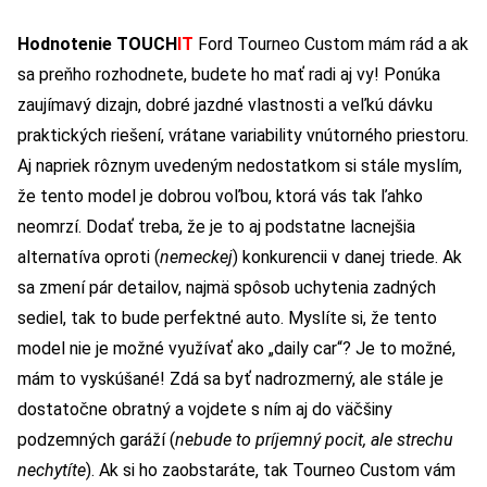
Hodnotenie TOUCH
IT
Ford Tourneo Custom mám rád a ak
sa preňho rozhodnete, budete ho mať radi aj vy! Ponúka
zaujímavý dizajn, dobré jazdné vlastnosti a veľkú dávku
praktických riešení, vrátane variability vnútorného priestoru.
Aj napriek rôznym uvedeným nedostatkom si stále myslím,
že tento model je dobrou voľbou, ktorá vás tak ľahko
neomrzí. Dodať treba, že je to aj podstatne lacnejšia
alternatíva oproti (
nemeckej
) konkurencii v danej triede. Ak
sa zmení pár detailov, najmä spôsob uchytenia zadných
sediel, tak to bude perfektné auto. Myslíte si, že tento
model nie je možné využívať ako „daily car“? Je to možné,
mám to vyskúšané! Zdá sa byť nadrozmerný, ale stále je
dostatočne obratný a vojdete s ním aj do väčšiny
podzemných garáží (
nebude to príjemný pocit, ale strechu
nechytíte
). Ak si ho zaobstaráte, tak Tourneo Custom vám