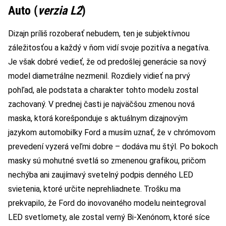
Auto (
verzia L2
)
Dizajn príliš rozoberať nebudem, ten je subjektívnou
záležitosťou a každý v ňom vidí svoje pozitíva a negatíva.
Je však dobré vedieť, že od predošlej generácie sa nový
model diametrálne nezmenil. Rozdiely vidieť na prvý
pohľad, ale podstata a charakter tohto modelu zostal
zachovaný. V prednej časti je najväčšou zmenou nová
maska, ktorá korešponduje s aktuálnym dizajnovým
jazykom automobilky Ford a musím uznať, že v chrómovom
prevedení vyzerá veľmi dobre – dodáva mu štýl. Po bokoch
masky sú mohutné svetlá so zmenenou grafikou, pričom
nechýba ani zaujímavý svetelný podpis denného LED
svietenia, ktoré určite neprehliadnete. Trošku ma
prekvapilo, že Ford do inovovaného modelu neintegroval
LED svetlomety, ale zostal verný Bi-Xenónom, ktoré síce