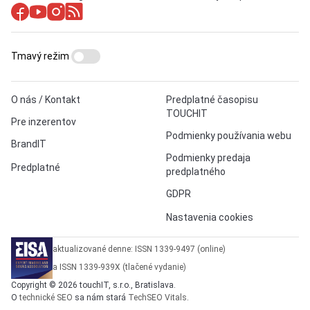
Tmavý režim
O nás / Kontakt
Predplatné časopisu
TOUCHIT
Pre inzerentov
Podmienky používania webu
BrandIT
Podmienky predaja
Predplatné
predplatného
GDPR
Nastavenia cookies
aktualizované denne: ISSN 1339-9497 (online)
a ISSN 1339-939X (tlačené vydanie)
Copyright © 2026 touchIT, s.r.o., Bratislava.
O
technické SEO
sa nám stará
TechSEO Vitals
.