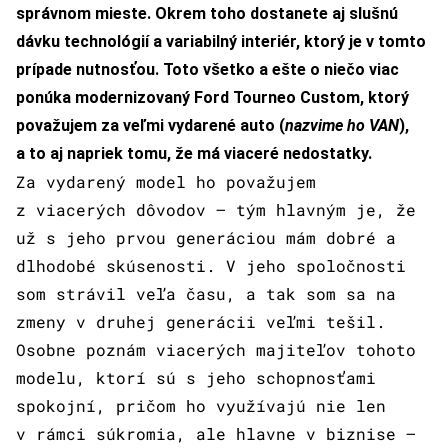
správnom mieste. Okrem toho dostanete aj slušnú
dávku technológií a variabilný interiér, ktorý je v tomto
prípade nutnosťou. Toto všetko a ešte o niečo viac
ponúka modernizovaný Ford Tourneo Custom, ktorý
považujem za veľmi vydarené auto (
nazvime ho VAN
),
a to aj napriek tomu, že má viaceré nedostatky.
Za vydarený model ho považujem
z viacerých dôvodov – tým hlavným je, že
už s jeho prvou generáciou mám dobré a
dlhodobé skúsenosti. V jeho spoločnosti
som strávil veľa času, a tak som sa na
zmeny v druhej generácii veľmi tešil.
Osobne poznám viacerých majiteľov tohoto
modelu, ktorí sú s jeho schopnosťami
spokojní, pričom ho využívajú nie len
v rámci súkromia, ale hlavne v biznise –