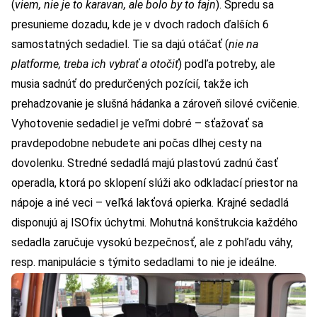
(
viem, nie je to karavan, ale bolo by to fajn
). Spredu sa
presunieme dozadu, kde je v dvoch radoch ďalších 6
samostatných sedadiel. Tie sa dajú otáčať (
nie na
platforme, treba ich vybrať a otočiť
) podľa potreby, ale
musia sadnúť do predurčených pozícií, takže ich
prehadzovanie je slušná hádanka a zároveň silové cvičenie.
Vyhotovenie sedadiel je veľmi dobré – sťažovať sa
pravdepodobne nebudete ani počas dlhej cesty na
dovolenku. Stredné sedadlá majú plastovú zadnú časť
operadla, ktorá po sklopení slúži ako odkladací priestor na
nápoje a iné veci – veľká lakťová opierka. Krajné sedadlá
disponujú aj ISOfix úchytmi. Mohutná konštrukcia každého
sedadla zaručuje vysokú bezpečnosť, ale z pohľadu váhy,
resp. manipulácie s týmito sedadlami to nie je ideálne.