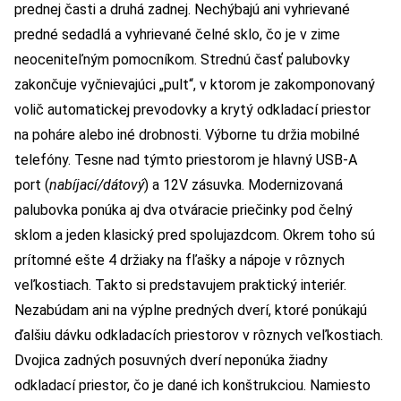
prednej časti a druhá zadnej. Nechýbajú ani vyhrievané
predné sedadlá a vyhrievané čelné sklo, čo je v zime
neoceniteľným pomocníkom. Strednú časť palubovky
zakončuje vyčnievajúci „pult“, v ktorom je zakomponovaný
volič automatickej prevodovky a krytý odkladací priestor
na poháre alebo iné drobnosti. Výborne tu držia mobilné
telefóny. Tesne nad týmto priestorom je hlavný USB-A
port (
nabíjací/dátový
) a 12V zásuvka. Modernizovaná
palubovka ponúka aj dva otváracie priečinky pod čelný
sklom a jeden klasický pred spolujazdcom. Okrem toho sú
prítomné ešte 4 držiaky na fľašky a nápoje v rôznych
veľkostiach. Takto si predstavujem praktický interiér.
Nezabúdam ani na výplne predných dverí, ktoré ponúkajú
ďalšiu dávku odkladacích priestorov v rôznych veľkostiach.
Dvojica zadných posuvných dverí neponúka žiadny
odkladací priestor, čo je dané ich konštrukciou. Namiesto