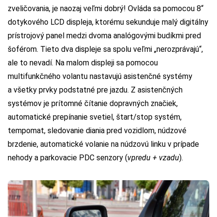
zveličovania, je naozaj veľmi dobrý! Ovláda sa pomocou 8“
dotykového LCD displeja, ktorému sekunduje malý digitálny
prístrojový panel medzi dvoma analógovými budíkmi pred
šoférom. Tieto dva displeje sa spolu veľmi „nerozprávajú“,
ale to nevadí. Na malom displeji sa pomocou
multifunkčného volantu nastavujú asistenčné systémy
a všetky prvky podstatné pre jazdu. Z asistenčných
systémov je prítomné čítanie dopravných značiek,
automatické prepínanie svetiel, štart/stop systém,
tempomat, sledovanie diania pred vozidlom, núdzové
brzdenie, automatické volanie na núdzovú linku v prípade
nehody a parkovacie PDC senzory (
vpredu + vzadu
).