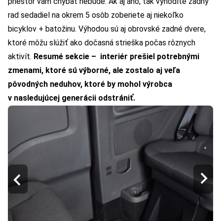
priestor vám chýbať nebude. Ak aj áno, tak vyhodíte zadný
rad sedadiel na okrem 5 osôb zoberiete aj niekoľko
bicyklov + batožinu. Výhodou sú aj obrovské zadné dvere,
ktoré môžu slúžiť ako dočasná strieška počas rôznych
aktivít.
Resumé sekcie – interiér prešiel potrebnými
zmenami, ktoré sú výborné, ale zostalo aj veľa
pôvodných neduhov, ktoré by mohol výrobca
v nasledujúcej generácii odstrániť.