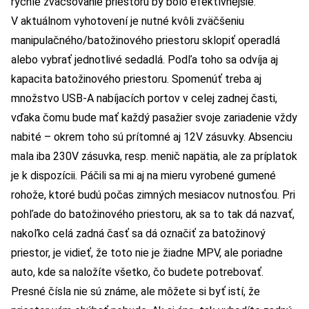
rýchle zväčšovanie priestoru by bolo efektívnejšie.
V aktuálnom vyhotovení je nutné kvôli zväčšeniu
manipulačného/batožinového priestoru sklopiť operadlá
alebo vybrať jednotlivé sedadlá. Podľa toho sa odvíja aj
kapacita batožinového priestoru. Spomenúť treba aj
množstvo USB-A nabíjacích portov v celej zadnej časti,
vďaka čomu bude mať každý pasažier svoje zariadenie vždy
nabité – okrem toho sú prítomné aj 12V zásuvky. Absenciu
mala iba 230V zásuvka, resp. menič napätia, ale za príplatok
je k dispozícii. Páčili sa mi aj na mieru vyrobené gumené
rohože, ktoré budú počas zimných mesiacov nutnosťou. Pri
pohľade do batožinového priestoru, ak sa to tak dá nazvať,
nakoľko celá zadná časť sa dá označiť za batožinový
priestor, je vidieť, že toto nie je žiadne MPV, ale poriadne
auto, kde sa naložíte všetko, čo budete potrebovať.
Presné čísla nie sú známe, ale môžete si byť istí, že