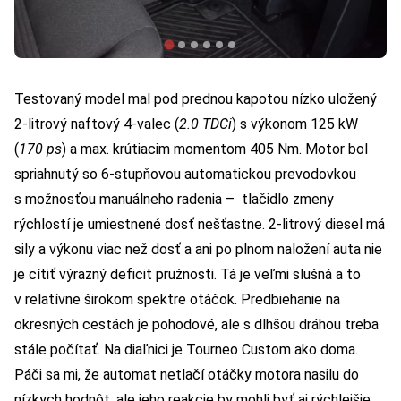
Testovaný model mal pod prednou kapotou nízko uložený
2-litrový naftový 4-valec (
2.0 TDCi
) s výkonom 125 kW
(
170 ps
) a max. krútiacim momentom 405 Nm. Motor bol
spriahnutý so 6-stupňovou automatickou prevodovkou
s možnosťou manuálneho radenia – tlačidlo zmeny
rýchlostí je umiestnené dosť nešťastne. 2-litrový diesel má
sily a výkonu viac než dosť a ani po plnom naložení auta nie
je cítiť výrazný deficit pružnosti. Tá je veľmi slušná a to
v relatívne širokom spektre otáčok. Predbiehanie na
okresných cestách je pohodové, ale s dlhšou dráhou treba
stále počítať. Na diaľnici je Tourneo Custom ako doma.
Páči sa mi, že automat netlačí otáčky motora nasilu do
nízkych hodnôt, ale jeho reakcie by mohli byť aj rýchlejšie.