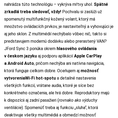
nahrádza túto technológiu – vykrýva mŕtvy uhol.
Spätné
zrkadlá treba sledovať, vždy!
Pochvalu si zaslúži už
spomenutý multifunkčný kožený volant, ktorý má
množstvo ovládacích prvkov, je nastaviteľný a vyhovujúci je
aj jeho sklon. Z multimédií nechýbalo vôbec nič, takto si
predstavujem modernú dodávku alebo prerastený VAN?
JFord Sync 3 ponúka okrem
hlasového ovládania
v českom jazyku
aj podporu aplikácií
Apple CarPlay
a Android Auto
, pričom nechýba ani natívna navigácia,
ktorá funguje celkom dobre. Oceňujem aj
možnosť
vytvorenia
Wi-Fi hot-spotu
a detailné nastavenia
všetkých funkcií, vrátane audia, ktoré je síce bez
konkrétneho označenia, ale hrá dobre. Reproduktory majú
k dispozícii aj zadní pasažieri (
rovnako ako výduchy
ventilácie
). Spomenúť treba aj funkciu „sluha“, ktorá
deaktivuje všetky multimédiá a obmedzí možnosť