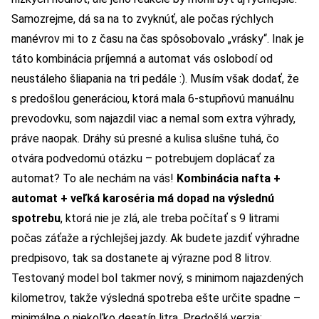
Samozrejme, dá sa na to zvyknúť, ale počas rýchlych
manévrov mi to z času na čas spôsobovalo „vrásky“. Inak je
táto kombinácia príjemná a automat vás oslobodí od
neustáleho šliapania na tri pedále :). Musím však dodať, že
s predošlou generáciou, ktorá mala 6-stupňovú manuálnu
prevodovku, som najazdil viac a nemal som extra výhrady,
práve naopak. Dráhy sú presné a kulisa slušne tuhá, čo
otvára podvedomú otázku – potrebujem doplácať za
automat? To ale nechám na vás!
Kombinácia nafta +
automat + veľká karoséria má dopad na výslednú
spotrebu
, ktorá nie je zlá, ale treba počítať s 9 litrami
počas záťaže a rýchlejšej jazdy. Ak budete jazdiť výhradne
predpisovo, tak sa dostanete aj výrazne pod 8 litrov.
Testovaný model bol takmer nový, s minimom najazdených
kilometrov, takže výsledná spotreba ešte určite spadne –
minimálne o niekoľko desatín litra. Predošlá verzia­: