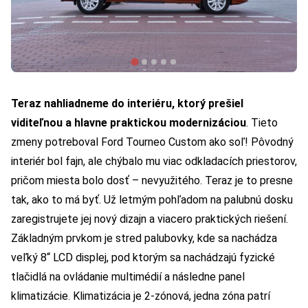
Teraz nahliadneme do interiéru, ktorý prešiel
viditeľnou a hlavne praktickou modernizáciou
. Tieto
zmeny potreboval Ford Tourneo Custom ako soľ! Pôvodný
interiér bol fajn, ale chýbalo mu viac odkladacích priestorov,
pričom miesta bolo dosť – nevyužitého. Teraz je to presne
tak, ako to má byť. Už letmým pohľadom na palubnú dosku
zaregistrujete jej nový dizajn a viacero praktických riešení.
Základným prvkom je stred palubovky, kde sa nachádza
veľký 8“ LCD displej, pod ktorým sa nachádzajú fyzické
tlačidlá na ovládanie multimédií a následne panel
klimatizácie. Klimatizácia je 2-zónová, jedna zóna patrí