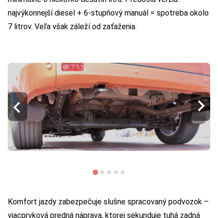
najvýkonnejší diesel + 6-stupňový manuál = spotreba okolo
7 litrov. Veľa však záleží od zaťaženia.
Komfort jazdy zabezpečuje slušne spracovaný podvozok –
viacprvková predná náprava, ktorej sekunduje tuhá zadná