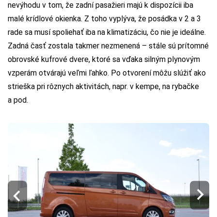
nevýhodu v tom, že zadní pasažieri majú k dispozícii iba
malé krídlové okienka. Z toho vyplýva, že posádka v 2 a 3
rade sa musí spoliehať iba na klimatizáciu, čo nie je ideálne.
Zadná časť zostala takmer nezmenená – stále sú prítomné
obrovské kufrové dvere, ktoré sa vďaka silným plynovým
vzperám otvárajú veľmi ľahko. Po otvorení môžu slúžiť ako
strieška pri rôznych aktivitách, napr. v kempe, na rybačke
a pod.