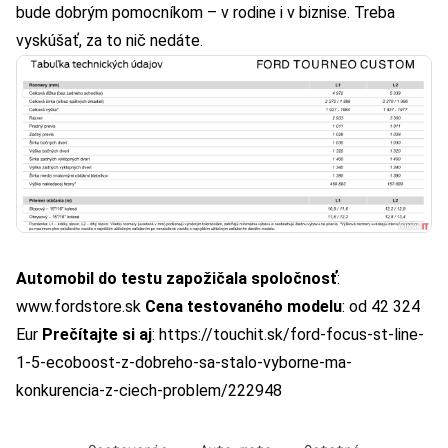
bude dobrým pomocníkom – v rodine i v biznise. Treba
vyskúšať, za to nič nedáte.
Automobil do testu zapožičala spoločnosť
:
www.fordstore.sk
Cena testovaného modelu
: od 42 324
Eur
Prečítajte si aj
: https://touchit.sk/ford-focus-st-line-
1-5-ecoboost-z-dobreho-sa-stalo-vyborne-ma-
konkurencia-z-ciech-problem/222948