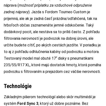
náprava (
možnosť príplatku za vzduchové odpruženie
zadnej nápravy
). Jazda s Fordom Tourneo Custom je
príjemná, ale ak je zadná časť prázdna/odľahčená, tak na
hrboľoch občas zaznamenáte jemné odskočenie. Taký
dodávkový pocit, ale nestáva sa to príliš často. Z pohľadu
filtrovania nerovností je podvozok na dobrej úrovni, ale
určite budete cítiť, po akých cestách jazdíte. V poriadku je
to aj z pohľadu odhlučnenia kabíny od podvozku a motora.
Testovaný model mal obuté 17“ disky s pneumatikami
235/55/R17 XL, ktoré majú dostatok hmoty, ktorá pomáha
podvozku s filtrovaním a prejazdom cez väčšie nerovnosti.
Technológie
Základným pilierom technológií alebo skôr multimédií je
systém
Ford Sync 3
, ktorý už dobre poznáme. Bez