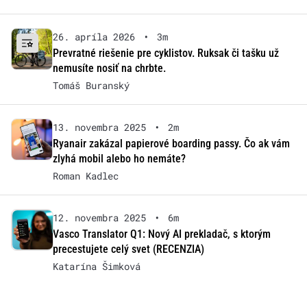
26. apríla 2026
•
3m
Prevratné riešenie pre cyklistov. Ruksak či tašku už
nemusíte nosiť na chrbte.
Tomáš Buranský
13. novembra 2025
•
2m
Ryanair zakázal papierové boarding passy. Čo ak vám
zlyhá mobil alebo ho nemáte?
Roman Kadlec
12. novembra 2025
•
6m
Vasco Translator Q1: Nový AI prekladač, s ktorým
precestujete celý svet (RECENZIA)
Katarína Šimková