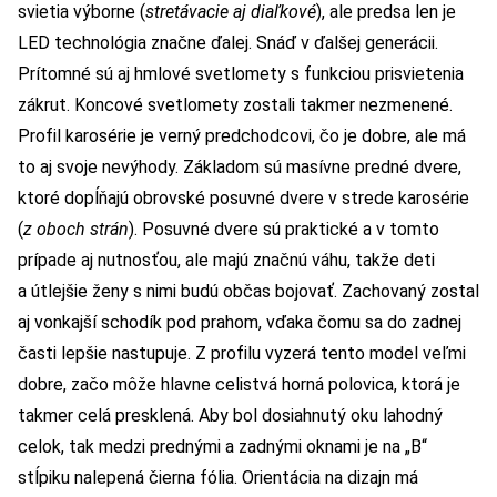
svietia výborne (
stretávacie aj diaľkové
), ale predsa len je
LED technológia značne ďalej. Snáď v ďalšej generácii.
Prítomné sú aj hmlové svetlomety s funkciou prisvietenia
zákrut. Koncové svetlomety zostali takmer nezmenené.
Profil karosérie je verný predchodcovi, čo je dobre, ale má
to aj svoje nevýhody. Základom sú masívne predné dvere,
ktoré dopĺňajú obrovské posuvné dvere v strede karosérie
(
z oboch strán
). Posuvné dvere sú praktické a v tomto
prípade aj nutnosťou, ale majú značnú váhu, takže deti
a útlejšie ženy s nimi budú občas bojovať. Zachovaný zostal
aj vonkajší schodík pod prahom, vďaka čomu sa do zadnej
časti lepšie nastupuje. Z profilu vyzerá tento model veľmi
dobre, začo môže hlavne celistvá horná polovica, ktorá je
takmer celá presklená. Aby bol dosiahnutý oku lahodný
celok, tak medzi prednými a zadnými oknami je na „B“
stĺpiku nalepená čierna fólia. Orientácia na dizajn má