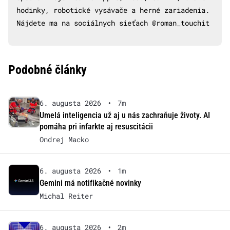
hodinky, robotické vysávače a herné zariadenia.
Nájdete ma na sociálnych sieťach @roman_touchit
Podobné články
6. augusta 2026
•
7m
Umelá inteligencia už aj u nás zachraňuje životy. AI
pomáha pri infarkte aj resuscitácii
Ondrej Macko
6. augusta 2026
•
1m
Gemini má notifikačné novinky
Michal Reiter
6. augusta 2026
•
2m