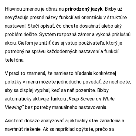
Hlavnou zmenou je dôraz na
prirodzený jazyk
. Bixby už
nevyžaduje presné názvy funkcií ani orientáciu v štruktúre
nastavení. Stačí opísať, čo chcete dosiahnuť alebo aký
problém riešite. Systém rozpozná zámer a vykoná príslušnú
akciu. Cieľom je znížiť čas aj vstup používateľa, ktorý je
potrebný na správu každodenných nastavení a funkcií
telefónu.
V praxi to znamená, že namiesto hľadania konkrétnej
položky v menu môžete jednoducho povedať, že nechcete,
aby sa displej vypínal, keď sa naň pozeráte. Bixby
automaticky aktivuje funkciu
„Keep Screen on While
Viewing“
bez potreby manuálneho nastavovania.
Asistent dokáže analyzovať aj aktuálny stav zariadenia a
navrhnúť riešenie. Ak sa napríklad opýtate, prečo sa