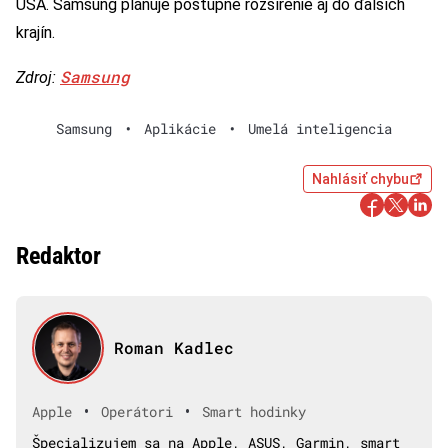
USA. Samsung plánuje postupné rozšírenie aj do ďalších
krajín.
Samsung
Zdroj:
Samsung
•
Aplikácie
•
Umelá inteligencia
Nahlásiť chybu
Redaktor
Roman Kadlec
•
•
Apple
Operátori
Smart hodinky
Špecializujem sa na Apple, ASUS, Garmin, smart