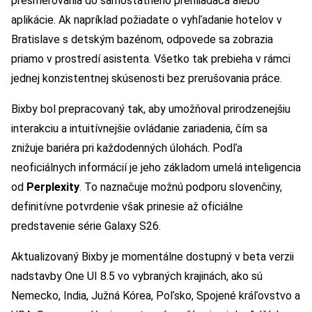
presmerovania do samostatného prehliadača alebo
aplikácie. Ak napríklad požiadate o vyhľadanie hotelov v
Bratislave s detským bazénom, odpovede sa zobrazia
priamo v prostredí asistenta. Všetko tak prebieha v rámci
jednej konzistentnej skúsenosti bez prerušovania práce.
Bixby bol prepracovaný tak, aby umožňoval prirodzenejšiu
interakciu a intuitívnejšie ovládanie zariadenia, čím sa
znižuje bariéra pri každodenných úlohách. Podľa
neoficiálnych informácií je jeho základom umelá inteligencia
od
Perplexity
. To naznačuje možnú podporu slovenčiny,
definitívne potvrdenie však prinesie až oficiálne
predstavenie série Galaxy S26.
Aktualizovaný Bixby je momentálne dostupný v beta verzii
nadstavby One UI 8.5 vo vybraných krajinách, ako sú
Nemecko, India, Južná Kórea, Poľsko, Spojené kráľovstvo a