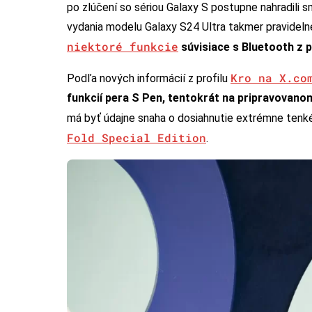
po zlúčení so sériou Galaxy S postupne nahradili 
vydania modelu Galaxy S24 Ultra takmer pravidel
niektoré funkcie
súvisiace s Bluetooth z 
Kro na X.co
Podľa nových informácií z profilu
funkcií pera S Pen, tentokrát na pripravovano
má byť údajne snaha o dosiahnutie extrémne tenk
Fold Special Edition
.