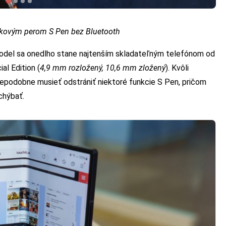
tykovým perom S Pen bez Bluetooth
odel sa onedlho stane najtenším skladateľným telefónom od
l Edition (
4,9 mm rozložený, 10,6 mm zložený
). Kvôli
odobne musieť odstrániť niektoré funkcie S Pen, pričom
chýbať.