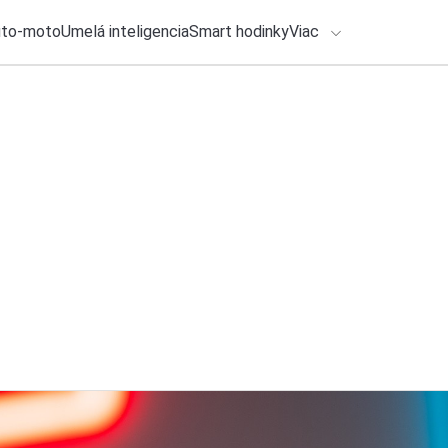
uto-moto
Umelá inteligencia
Smart hodinky
Viac
HLO BY VÁS ZAUJÍMAŤ
lačové správy
4. augusta 2026
•
2m
Samsung spúšťa no
ADÁVANIA
ADVANCED konečne
Zadajte frázu pre vyhľadanie
Roman Kadlec