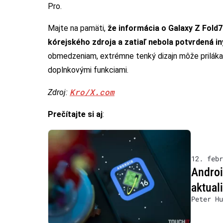
Pro.
Majte na pamäti,
že informácia o Galaxy Z Fold
kórejského zdroja a zatiaľ nebola potvrdená 
obmedzeniam, extrémne tenký dizajn môže prilákať
doplnkovými funkciami.
Kro/X.com
Zdroj:
Prečítajte si aj
:
12. febr
Androi
aktual
Peter Hu