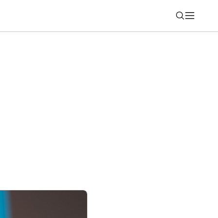
Nájsť
vú éru HDR v televízoroch. HDR10+
 prichádza do praxe