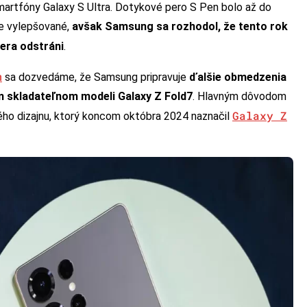
smartfóny Galaxy S Ultra. Dotykové pero S Pen bolo až do
ne vylepšované,
avšak Samsung sa rozhodol, že tento rok
pera odstráni
.
m
sa dozvedáme, že Samsung pripravuje
ďalšie obmedzenia
m skladateľnom modeli Galaxy Z Fold7
. Hlavným dôvodom
Galaxy Z
ého dizajnu, ktorý koncom októbra 2024 naznačil