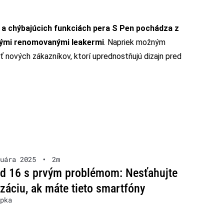
7 a chýbajúcich funkciách pera S Pen pochádza z
inými renomovanými leakermi
. Napriek možným
 nových zákazníkov, ktorí uprednostňujú dizajn pred
uára 2025
•
2m
d 16 s prvým problémom: Nesťahujte
izáciu, ak máte tieto smartfóny
pka