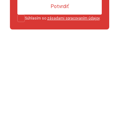
Potvrdiť
Súhlasím so
zásadami spracovaním údajov
.