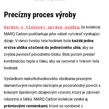
Precízny proces výroby
Garmin v tlačovej správe uvádza
, že kolekcia
MARQ Carbon podčiarkuje jeho vášeň vytvárať vynikajúci
dizajn. V rámci tvorby tela hodiniek bola
každá jedna
vrstva uhlíka otočená do jedinečného uhla
, aby sa
zvýšila pevnosť pôvodného bloku. Blok potom prešiel
kombináciou tepla a tlaku, aby sa vyrovnal s tvarom tela
hodiniek.
Výsledkom niekoľkohodinového obrábania presnými
diamantovými reznými nástrojmi je pozoruhodný povrch s
krásnym špirálovým dizajnovým vzorom, ktorý je zároveň
robustný a ľahký. MARQ Carbon kolekcia vyniká aj
prémiovými remienkami
, ktoré sú vyrobené z