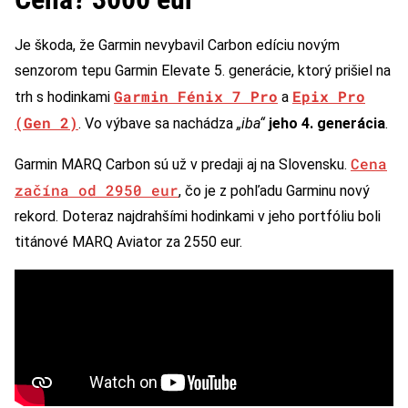
Je škoda, že Garmin nevybavil Carbon edíciu novým
senzorom tepu Garmin Elevate 5. generácie, ktorý prišiel na
Garmin Fénix 7 Pro
Epix Pro
trh s hodinkami
a
(Gen 2)
. Vo výbave sa nachádza
„iba“
jeho 4. generácia
.
Cena
Garmin MARQ Carbon sú už v predaji aj na Slovensku.
začína od 2950 eur
, čo je z pohľadu Garminu nový
rekord. Doteraz najdrahšími hodinkami v jeho portfóliu boli
titánové MARQ Aviator za 2550 eur.