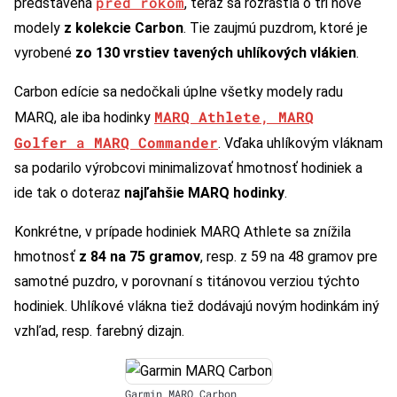
pred rokom
predstavená
, teraz sa rozrástla o tri nové
modely
z kolekcie Carbon
. Tie zaujmú puzdrom, ktoré je
vyrobené
zo 130 vrstiev tavených uhlíkových vlákien
.
Carbon edície sa nedočkali úplne všetky modely radu
MARQ Athlete
,
MARQ
MARQ, ale iba hodinky
Golfer
a
MARQ Commander
. Vďaka uhlíkovým vláknam
sa podarilo výrobcovi minimalizovať hmotnosť hodiniek a
ide tak o doteraz
najľahšie MARQ hodinky
.
Konkrétne, v prípade hodiniek MARQ Athlete sa znížila
hmotnosť
z 84 na 75 gramov
, resp. z 59 na 48 gramov pre
samotné puzdro, v porovnaní s titánovou verziou týchto
hodiniek. Uhlíkové vlákna tiež dodávajú novým hodinkám iný
vzhľad, resp. farebný dizajn.
Garmin MARQ Carbon