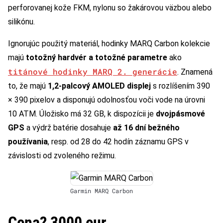
perforovanej kože FKM, nylonu so žakárovou väzbou alebo
silikónu.
Ignorujúc použitý materiál, hodinky MARQ Carbon kolekcie
majú
totožný hardvér a totožné parametre
ako
titánové hodinky MARQ 2. generácie
. Znamená
to, že majú
1,2-palcový AMOLED displej
s rozlíšením 390
× 390 pixelov a disponujú odolnosťou voči vode na úrovni
10 ATM. Úložisko má 32 GB, k dispozícii je
dvojpásmové
GPS
a výdrž batérie dosahuje
až 16 dní bežného
používania
, resp. od 28 do 42 hodín záznamu GPS v
závislosti od zvoleného režimu.
Garmin MARQ Carbon
Cena? 3000 eur