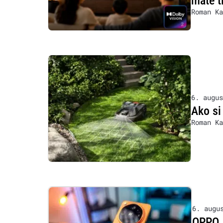
máte t
Roman Ka
6. augus
Ako si
Roman Ka
6. augu
OPPO, 