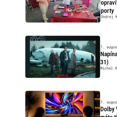
opraví
porty
Ondrej 
7. augus
Napína
31)
Michal R
7. augus
Dolby 