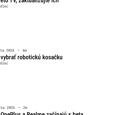
ieto TV, zaktualizujte ich
dlec
ta 2026
•
6m
 vybrať robotickú kosačku
dlec
sta 2026
•
2m
OnePlus a Realme začínajú s beta