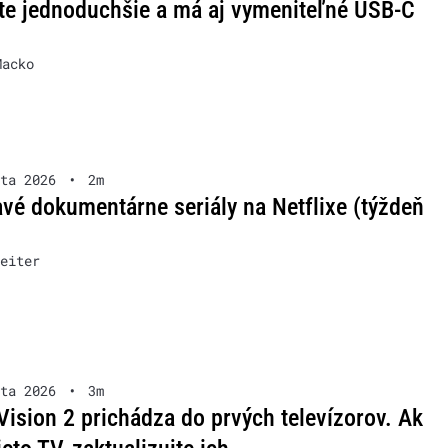
te jednoduchšie a má aj vymeniteľné USB-C
Macko
ta 2026
•
2m
vé dokumentárne seriály na Netflixe (týždeň
eiter
ta 2026
•
3m
Vision 2 prichádza do prvých televízorov. Ak