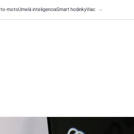
uto-moto
Umelá inteligencia
Smart hodinky
Viac
HLO BY VÁS ZAUJÍMAŤ
lačové správy
25. júla 2026
•
2m
ADÁVANIA
Klávesnica Gboard 
usporiadať po vaš
Zadajte frázu pre vyhľadanie
Michal Reiter