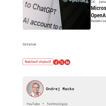
24. janu
Micros
OpenAI
Redakcia
Ostatné
Nahlásiť chybu
Ondrej Macko
•
YouTube
Technológie