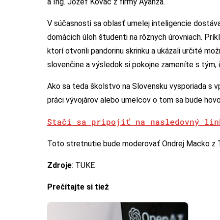
a Ing. Jozef Kováč z firmy Ayanza.
V súčasnosti sa oblasť umelej inteligencie dostáva
domácich úloh študenti na rôznych úrovniach. Prík
ktorí otvorili pandorinu skrinku a ukázali určité mo
slovenčine a výsledok si pokojne zameníte s tým, 
Ako sa teda školstvo na Slovensku vysporiada s vp
práci vývojárov alebo umelcov o tom sa bude hovor
Stačí sa pripojiť na nasledovný lin
Toto stretnutie bude moderovať Ondrej Macko z 
Zdroje
: TUKE
Prečítajte si tiež