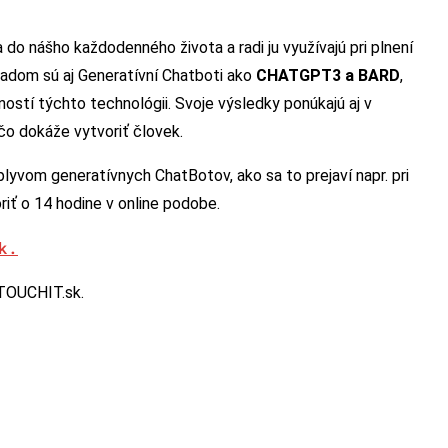
 do nášho každodenného života a radi ju využívajú pri plnení
ladom sú aj Generatívní Chatboti ako
CHATGPT3 a BARD
,
žností týchto technológii. Svoje výsledky ponúkajú aj v
čo dokáže vytvoriť človek.
lyvom generatívnych ChatBotov, ako sa to prejaví napr. pri
iť o 14 hodine v online podobe.
k.
TOUCHIT.sk.