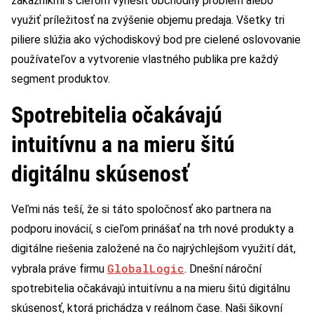
zákazníkmi s cieľom vyriešiť obchodný problém alebo
využiť príležitosť na zvýšenie objemu predaja. Všetky tri
piliere slúžia ako východiskový bod pre cielené oslovovanie
používateľov a vytvorenie vlastného publika pre každý
segment produktov.
Spotrebitelia očakávajú
intuitívnu a na mieru šitú
digitálnu skúsenosť
Veľmi nás teší, že si táto spoločnosť ako partnera na
podporu inovácií, s cieľom prinášať na trh nové produkty a
digitálne riešenia založené na čo najrýchlejšom využití dát,
GlobalLogic
vybrala práve firmu
. Dnešní nároční
spotrebitelia očakávajú intuitívnu a na mieru šitú digitálnu
skúsenosť, ktorá prichádza v reálnom čase. Naši šikovní