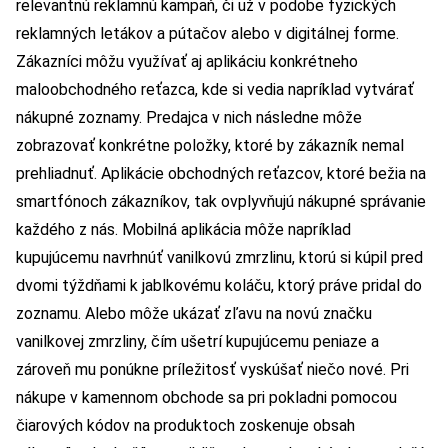
relevantnú reklamnú kampaň, či už v podobe fyzických
reklamných letákov a pútačov alebo v digitálnej forme.
Zákazníci môžu využívať aj aplikáciu konkrétneho
maloobchodného reťazca, kde si vedia napríklad vytvárať
nákupné zoznamy. Predajca v nich následne môže
zobrazovať konkrétne položky, ktoré by zákazník nemal
prehliadnuť. Aplikácie obchodných reťazcov, ktoré bežia na
smartfónoch zákazníkov, tak ovplyvňujú nákupné správanie
každého z nás. Mobilná aplikácia môže napríklad
kupujúcemu navrhnúť vanilkovú zmrzlinu, ktorú si kúpil pred
dvomi týždňami k jablkovému koláču, ktorý práve pridal do
zoznamu. Alebo môže ukázať zľavu na novú značku
vanilkovej zmrzliny, čím ušetrí kupujúcemu peniaze a
zároveň mu ponúkne príležitosť vyskúšať niečo nové. Pri
nákupe v kamennom obchode sa pri pokladni pomocou
čiarových kódov na produktoch zoskenuje obsah