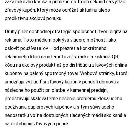
zákazníkovho košíka a približne do troch sekúnd sa vytlačí
zľavový kupón, ktorý môže odrážať aktuálnu alebo
prediktívnu akciovú ponuku.
Druhý pilier obchodnej stratégie spoločnosti tvorí digitálna
reklama. Toto médium pokrýva viacero možností, ako
osloviť používateľov – od prezretia konkrétneho
reklamného klipu na internetovej stránke a získania QR
kódu na akciový produkt až po distribúciu zľavových online
kupónov na balený spotrebný tovar. Webové stránky, ktoré
umožňujú vytlačiť si zľavový kupón v pohodlí domova a
následne ho použiť pri platbe v kamennej predajni,
predstavujú škálovateľné riešenie problému klesajúceho
používania papierových kupónov a s tým súvisiaceho
nedostatku voľne dostupných tlačených médií ako kanála
na distribúciu zľavových ponúk.