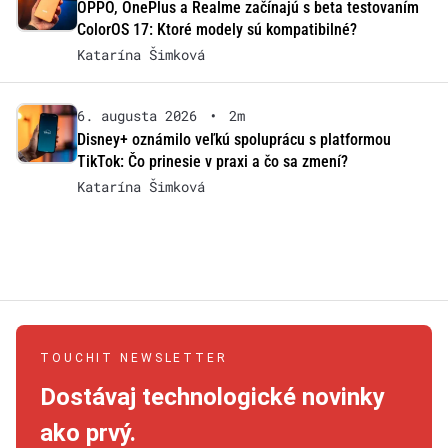
OPPO, OnePlus a Realme začínajú s beta testovaním
ColorOS 17: Ktoré modely sú kompatibilné?
Katarína Šimková
6. augusta 2026
•
2m
Disney+ oznámilo veľkú spoluprácu s platformou
TikTok: Čo prinesie v praxi a čo sa zmení?
Katarína Šimková
TOUCHIT NEWSLETTER
Dostávaj technologické novinky
ako prvý.