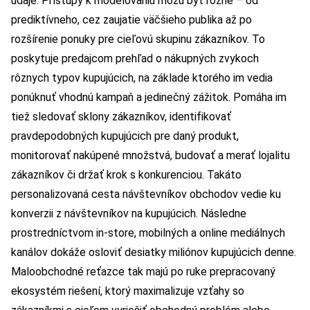
údaje. Prístupy k modelovaniu môžu byť rôzne – od
prediktívneho, cez zaujatie väčšieho publika až po
rozšírenie ponuky pre cieľovú skupinu zákazníkov. To
poskytuje predajcom prehľad o nákupných zvykoch
rôznych typov kupujúcich, na základe ktorého im vedia
ponúknuť vhodnú kampaň a jedinečný zážitok. Pomáha im
tiež sledovať sklony zákazníkov, identifikovať
pravdepodobných kupujúcich pre daný produkt,
monitorovať nakúpené množstvá, budovať a merať lojalitu
zákazníkov či držať krok s konkurenciou. Takáto
personalizovaná cesta návštevníkov obchodov vedie ku
konverzii z návštevníkov na kupujúcich. Následne
prostredníctvom in-store, mobilných a online mediálnych
kanálov dokáže osloviť desiatky miliónov kupujúcich denne.
Maloobchodné reťazce tak majú po ruke prepracovaný
ekosystém riešení, ktorý maximalizuje vzťahy so