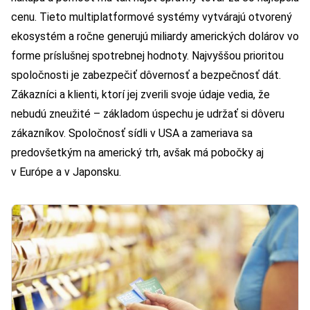
cenu. Tieto multiplatformové systémy vytvárajú otvorený
ekosystém a ročne generujú miliardy amerických dolárov vo
forme príslušnej spotrebnej hodnoty. Najvyššou prioritou
spoločnosti je zabezpečiť dôvernosť a bezpečnosť dát.
Zákazníci a klienti, ktorí jej zverili svoje údaje vedia, že
nebudú zneužité – základom úspechu je udržať si dôveru
zákazníkov. Spoločnosť sídli v USA a zameriava sa
predovšetkým na americký trh, avšak má pobočky aj
v Európe a v Japonsku.