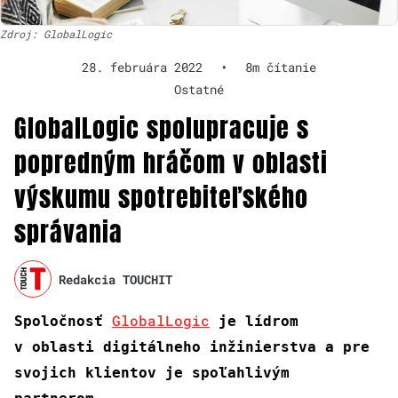
Zdroj: GlobalLogic
28. februára 2022
•
8m čítanie
Ostatné
GlobalLogic spolupracuje s
popredným hráčom v oblasti
výskumu spotrebiteľského
správania
Redakcia TOUCHIT
GlobalLogic
Spoločnosť
je lídrom
v oblasti digitálneho inžinierstva a pre
svojich klientov je spoľahlivým