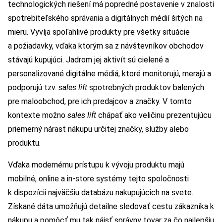
technologických riešení má popredné postavenie v znalosti
spotrebiteľského správania a digitálnych médií šitých na
mieru. Vyvíja spoľahlivé produkty pre všetky situácie
a požiadavky, vďaka ktorým sa z návštevníkov obchodov
stávajú kupujúci. Jadrom jej aktivít sú cielené a
personalizované digitálne médiá, ktoré monitorujú, merajú a
podporujú tzv.
sales lift
spotrebných produktov balených
pre maloobchod, pre ich predajcov a značky. V tomto
kontexte možno
sales lift
chápať ako veličinu prezentujúcu
priemerný nárast nákupu určitej značky, služby alebo
produktu.
Vďaka modernému prístupu k vývoju produktu majú
mobilné, online a in-store systémy tejto spoločnosti
k dispozícii najväčšiu databázu nakupujúcich na svete.
Získané dáta umožňujú detailne sledovať cestu zákazníka k
nákupu a pomôcť mu tak nájsť správny tovar za čo najlepšiu