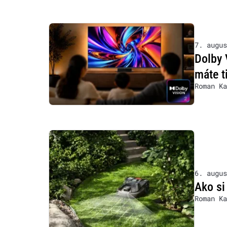
7. augus
Dolby 
máte t
Roman Ka
6. augus
Ako si
Roman Ka