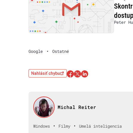
Skontr
dostup
Peter Hu
Google
•
Ostatné
Nahlásiť chybu
Michal Reiter
•
•
Windows
Filmy
Umelá inteligencia