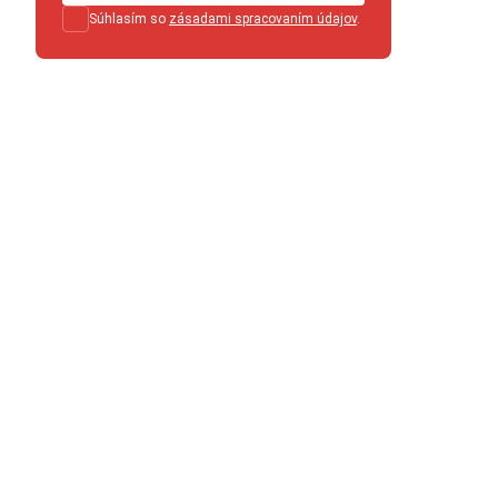
Súhlasím so
zásadami spracovaním údajov
.