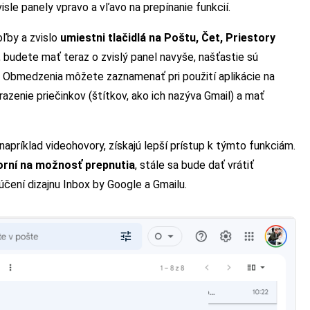
isle panely vpravo a vľavo na prepínanie funkcií.
ľby a zvislo
umiestni tlačidlá na Poštu, Čet, Priestory
i, budete mať teraz o zvislý panel navyše, našťastie sú
. Obmedzenia môžete zaznamenať pri použití aplikácie na
azenie priečinkov (štítkov, ako ich nazýva Gmail) a mať
napríklad videohovory, získajú lepší prístup k týmto funkciám.
rní na možnosť prepnutia
, stále sa bude dať vrátiť
čení dizajnu Inbox by Google a Gmailu.