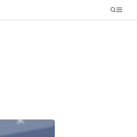
Nájsť
tfón s Androidom? Na tieto dáta