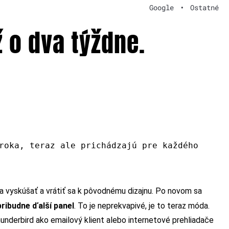
Google
•
Ostatné
 o dva týždne.
roka, teraz ale prichádzajú pre každého
la vyskúšať a vrátiť sa k pôvodnému dizajnu. Po novom sa
pribudne ďalší panel
. To je neprekvapivé, je to teraz móda.
hunderbird ako emailový klient alebo internetové prehliadače