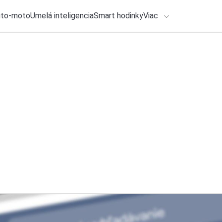
uto-moto
Umelá inteligencia
Smart hodinky
Viac
HLO BY VÁS ZAUJÍMAŤ
lačové správy
26. júla 2026
•
5m
Ako zálohovať smar
ADÁVANIA
nezabudnite
Zadajte frázu pre vyhľadanie
Michal Reiter