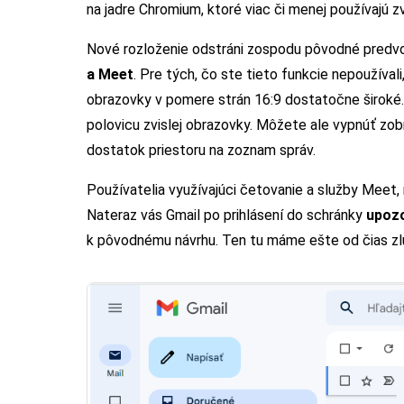
na jadre Chromium, ktoré viac či menej používajú zv
Nové rozloženie odstráni zospodu pôvodné predvo
a Meet
. Pre tých, čo ste tieto funkcie nepoužíval
obrazovky v pomere strán 16:9 dostatočne široké
polovicu zvislej obrazovky. Môžete ale vypnúť zobr
dostatok priestoru na zoznam správ.
Používatelia využívajúci četovanie a služby Meet, 
Nateraz vás Gmail po prihlásení do schránky
upozo
k pôvodnému návrhu. Ten tu máme ešte od čias zlú