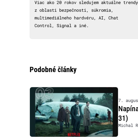
Viac ako 20 rokov sledujem aktuálne trendy
z oblasti bezpečnosti, súkromia,
multimediálneho hardvéru, AI, Chat
Control, Signal a iné.
Podobné články
7. augus
Napína
31)
Michal R