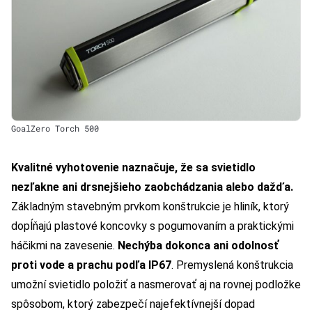
GoalZero Torch 500
Kvalitné vyhotovenie naznačuje, že sa svietidlo
nezľakne ani drsnejšieho zaobchádzania alebo dažďa.
Základným stavebným prvkom konštrukcie je hliník, ktorý
dopĺňajú plastové koncovky s pogumovaním a praktickými
háčikmi na zavesenie.
Nechýba dokonca ani odolnosť
proti vode a prachu podľa IP67
. Premyslená konštrukcia
umožní svietidlo položiť a nasmerovať aj na rovnej podložke
spôsobom, ktorý zabezpečí najefektívnejší dopad