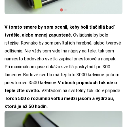
V tomto smere by som ocenil, keby boli tlačidlá buď
tvrdšie, alebo menej zapustené.
Ovládanie by bolo
istejšie. Rovnako by som privítal ich farebné, alebo tvarové
odlíšenie. Nie vždy som videl na nápisy na tele, tak som
namiesto bodového svetla zapínal priestorové a naopak.
Pri maximálnom jase dokážu svetlá poskytnúť po 300
lúmenov. Bodové svetlo má teplotu 3000 kelvinov, pričom
priestorové 3500 kelvinov.
V oboch prípadoch tak ide o
teplé žlté svetlo.
Vzhľadom na svetelný tok ide v prípade
Torch 500 o rozumnú voľbu medzi jasom a výdržou,
ktorá je až 50 hodín.