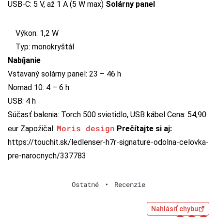
USB-C: 5 V, až 1 A (5 W max)
Solárny panel
Výkon: 1,2 W
Typ: monokryštál
Nabíjanie
Vstavaný solárny panel: 23 – 46 h
Nomad 10: 4 – 6 h
USB: 4 h
Súčasť balenia: Torch 500 svietidlo, USB kábel Cena: 54,90
Moris design
eur Zapožičal:
Prečítajte si aj:
https://touchit.sk/ledlenser-h7r-signature-odolna-celovka-
pre-narocnych/337783
Ostatné
•
Recenzie
Nahlásiť chybu