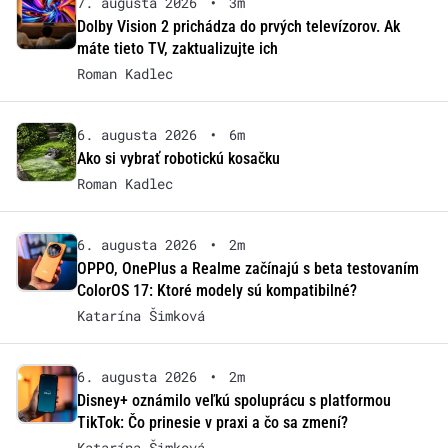
7. augusta 2026
•
3m
Dolby Vision 2 prichádza do prvých televízorov. Ak
máte tieto TV, zaktualizujte ich
Roman Kadlec
6. augusta 2026
•
6m
Ako si vybrať robotickú kosačku
Roman Kadlec
6. augusta 2026
•
2m
OPPO, OnePlus a Realme začínajú s beta testovaním
ColorOS 17: Ktoré modely sú kompatibilné?
Katarína Šimková
6. augusta 2026
•
2m
Disney+ oznámilo veľkú spoluprácu s platformou
TikTok: Čo prinesie v praxi a čo sa zmení?
Katarína Šimková