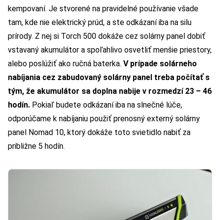
kempovaní. Je stvorené na pravidelné používanie všade
tam, kde nie elektrický prúd, a ste odkázaní iba na silu
prírody. Z nej si Torch 500 dokáže cez solárny panel dobiť
vstavaný akumulátor a spoľahlivo osvetliť menšie priestory,
alebo poslúžiť ako ručná baterka.
V prípade solárneho
nabíjania cez zabudovaný solárny panel treba počítať s
tým, že akumulátor sa doplna nabije v rozmedzí 23 – 46
hodín.
Pokiaľ budete odkázaní iba na slnečné lúče,
odporúčame k nabíjaniu použiť prenosný externý solárny
panel Nomad 10, ktorý dokáže toto svietidlo nabiť za
približne 5 hodín.