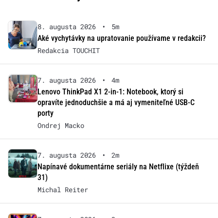
8. augusta 2026
•
5m
Aké vychytávky na upratovanie používame v redakcii?
Redakcia TOUCHIT
7. augusta 2026
•
4m
Lenovo ThinkPad X1 2-in-1: Notebook, ktorý si
opravíte jednoduchšie a má aj vymeniteľné USB-C
porty
Ondrej Macko
7. augusta 2026
•
2m
Napínavé dokumentárne seriály na Netflixe (týždeň
31)
Michal Reiter