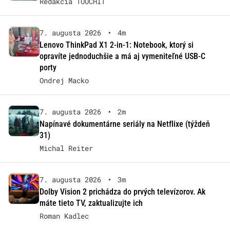
Redakcia TOUCHIT
7. augusta 2026
•
4m
Lenovo ThinkPad X1 2-in-1: Notebook, ktorý si
opravíte jednoduchšie a má aj vymeniteľné USB-C
porty
Ondrej Macko
7. augusta 2026
•
2m
Napínavé dokumentárne seriály na Netflixe (týždeň
31)
Michal Reiter
7. augusta 2026
•
3m
Dolby Vision 2 prichádza do prvých televízorov. Ak
máte tieto TV, zaktualizujte ich
Roman Kadlec