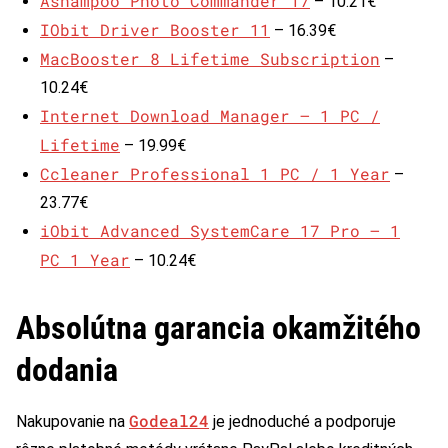
Ashampoo Photo Commander 17
– 10.21€
IObit Driver Booster 11
– 16.39€
MacBooster 8 Lifetime Subscription
–
10.24€
Internet Download Manager – 1 PC /
Lifetime
– 19.99€
Ccleaner Professional 1 PC / 1 Year
–
23.77€
iObit Advanced SystemCare 17 Pro – 1
PC 1 Year
– 10.24€
Absolútna garancia okamžitého
dodania
Godeal24
Nakupovanie na
je jednoduché a podporuje