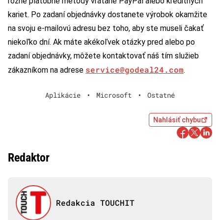
rôzne platobné metódy vrátane PayPal alebo kreditných
kariet. Po zadaní objednávky dostanete výrobok okamžite
na svoju e-mailovú adresu bez toho, aby ste museli čakať
niekoľko dní. Ak máte akékoľvek otázky pred alebo po
zadaní objednávky, môžete kontaktovať náš tím služieb
service@godeal24.com
zákazníkom na adrese
.
Aplikácie
•
Microsoft
•
Ostatné
Nahlásiť chybu
Redaktor
Redakcia TOUCHIT