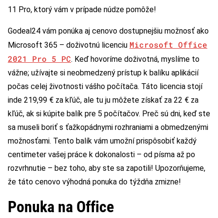
11 Pro, ktorý vám v prípade núdze pomôže!
Godeal24 vám ponúka aj cenovo dostupnejšiu možnosť ako
Microsoft Office
Microsoft 365 – doživotnú licenciu
2021 Pro 5 PC
. Keď hovoríme doživotná, myslíme to
vážne; užívajte si neobmedzený prístup k balíku aplikácií
počas celej životnosti vášho počítača. Táto licencia stojí
inde 219,99 € za kľúč, ale tu ju môžete získať za 22 € za
kľúč, ak si kúpite balík pre 5 počítačov. Preč sú dni, keď ste
sa museli boriť s ťažkopádnymi rozhraniami a obmedzenými
možnosťami. Tento balík vám umožní prispôsobiť každý
centimeter vašej práce k dokonalosti – od písma až po
rozvrhnutie – bez toho, aby ste sa zapotili! Upozorňujeme,
že táto cenovo výhodná ponuka do týždňa zmizne!
Ponuka na Office