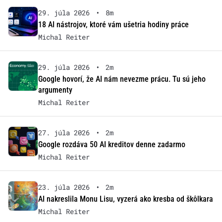
29. júla 2026
•
8m
18 AI nástrojov, ktoré vám ušetria hodiny práce
Michal Reiter
29. júla 2026
•
2m
Google hovorí, že AI nám nevezme prácu. Tu sú jeho
argumenty
Michal Reiter
27. júla 2026
•
2m
Google rozdáva 50 AI kreditov denne zadarmo
Michal Reiter
23. júla 2026
•
2m
AI nakreslila Monu Lisu, vyzerá ako kresba od škôlkara
Michal Reiter