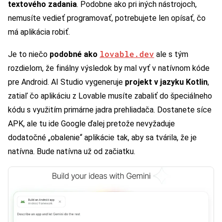
textového zadania
. Podobne ako pri iných nástrojoch,
nemusíte vedieť programovať, potrebujete len opísať, čo
má aplikácia robiť.
lovable.dev
Je to niečo
podobné ako
ale s tým
rozdielom, že finálny výsledok by mal vyť v natívnom kóde
pre Android. AI Studio vygeneruje
projekt v jazyku Kotlin
,
zatiaľ čo aplikáciu z Lovable musíte zabaliť do špeciálneho
kódu s využitím primárne jadra prehliadača. Dostanete síce
APK, ale tu ide Google ďalej pretože nevyžaduje
dodatočné „obalenie“ aplikácie tak, aby sa tvárila, že je
natívna. Bude natívna už od začiatku.