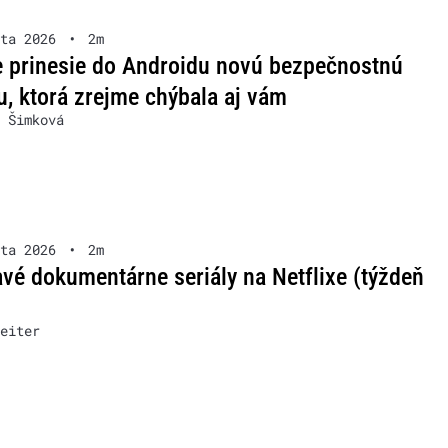
ta 2026
•
2m
 prinesie do Androidu novú bezpečnostnú
u, ktorá zrejme chýbala aj vám
 Šimková
ta 2026
•
2m
vé dokumentárne seriály na Netflixe (týždeň
eiter