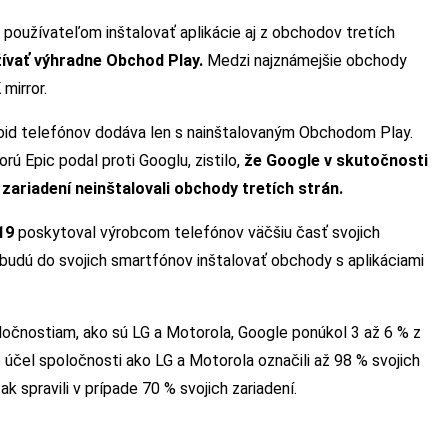
používateľom inštalovať aplikácie aj z obchodov tretích
žívať výhradne Obchod Play.
Medzi najznámejšie obchody
mirror.
droid telefónov dodáva len s nainštalovaným Obchodom Play.
rú Epic podal proti Googlu, zistilo,
že Google v skutočnosti
 zariadení neinštalovali obchody tretích strán.
19
poskytoval výrobcom telefónov väčšiu časť svojich
nebudú do svojich smartfónov inštalovať obchody s aplikáciami
oločnostiam, ako sú LG a Motorola, Google ponúkol 3 až 6 % z
 účel spoločnosti ako LG a Motorola označili až 98 % svojich
tak spravili v prípade 70 % svojich zariadení.