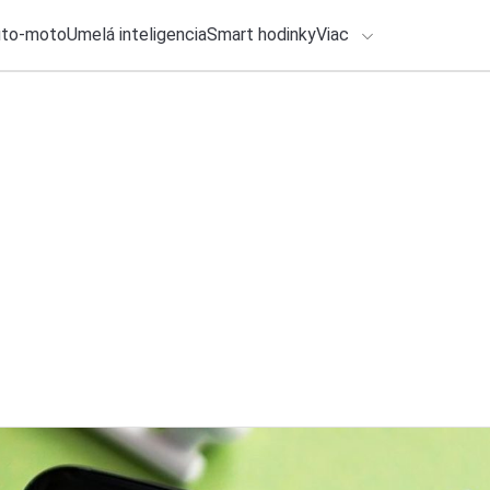
uto-moto
Umelá inteligencia
Smart hodinky
Viac
HLO BY VÁS ZAUJÍMAŤ
lačové správy
30. júla 2026
•
3m
ADÁVANIA
Dá sa Bluetooth sk
Michal Reiter
Zadajte frázu pre vyhľadanie