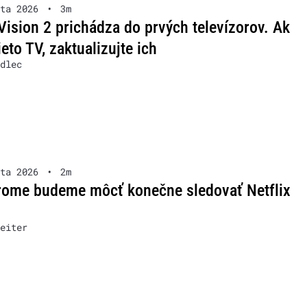
ta 2026
•
3m
Vision 2 prichádza do prvých televízorov. Ak
ieto TV, zaktualizujte ich
dlec
ta 2026
•
2m
ome budeme môcť konečne sledovať Netflix
eiter