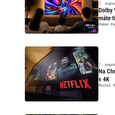
7. augus
Dolby 
máte t
Roman Ka
7. augus
Na Chr
v 4K
Michal R