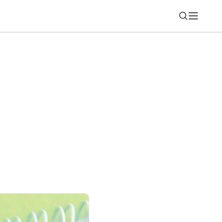
Nájsť
utočne vypnúť? Nie vždy