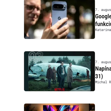
7. augus
Google
funkci
Katarína
7. augus
Napína
31)
Michal R