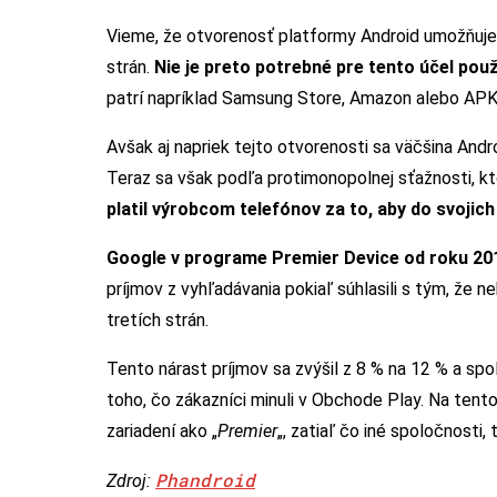
Vieme, že otvorenosť platformy Android umožňuje 
strán.
Nie je preto potrebné pre tento účel pou
patrí napríklad Samsung Store, Amazon alebo APK 
Avšak aj napriek tejto otvorenosti sa väčšina An
Teraz sa však podľa protimonopolnej sťažnosti, kto
platil výrobcom telefónov za to, aby do svojich
Google v programe Premier Device od roku 20
príjmov z vyhľadávania pokiaľ súhlasili s tým, že 
tretích strán.
Tento nárast príjmov sa zvýšil z 8 % na 12 % a sp
toho, čo zákazníci minuli v Obchode Play. Na tento
zariadení ako „
Premier
„, zatiaľ čo iné spoločnosti, 
Phandroid
Zdroj: