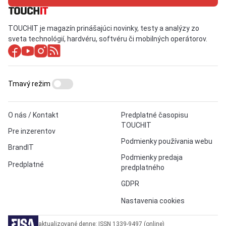
TOUCHIT je magazín prinášajúci novinky, testy a analýzy zo
sveta technológií, hardvéru, softvéru či mobilných operátorov.
Tmavý režim
O nás / Kontakt
Predplatné časopisu
TOUCHIT
Pre inzerentov
Podmienky používania webu
BrandIT
Podmienky predaja
Predplatné
predplatného
GDPR
Nastavenia cookies
aktualizované denne: ISSN 1339-9497 (online)