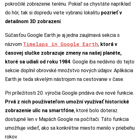
pokročilé zobrazenie terénu. Pokiaľ sa chystáte napríklad
do hôr, tak si dopredu viete vybranú lokalitu
pozrieť v
detailnom 3D zobrazení
.
Súčasťou Google Earth je aj jedna zaujímavá sekcia s
Timelaps in Google Earth
názvom
,
ktorá v
časovej slučke zobrazuje zmeny na našej planéte,
ktoré sa udiali od roku 1984
. Google iba nedávno do tejto
sekcie doplnil obrovské množstvo nových údajov. Aplikácia
Earth je teda skvelým nástrojom na cestovanie v čase.
Pri príležitosti 20. výročia Google pridáva dve nové funkcie.
Prvá z nich používateľom umožní využívať historické
zobrazenie ulíc na smartfóne
, ktoré bolo doteraz
dostupné len v Mapách Google na počítači. Táto funkcia
umožňuje vidieť, ako sa konkrétne miesto menilo v priebehu
rokov.