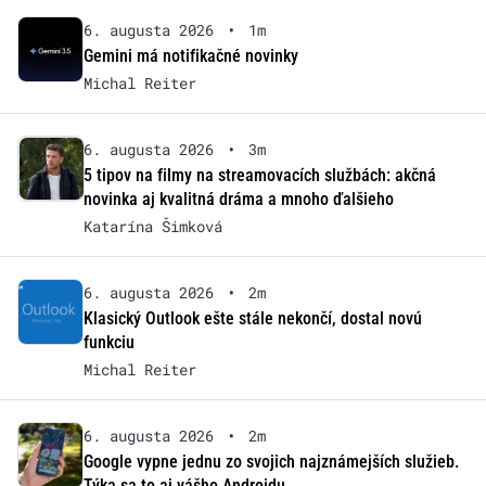
6. augusta 2026
•
1m
Gemini má notifikačné novinky
Michal Reiter
6. augusta 2026
•
3m
5 tipov na filmy na streamovacích službách: akčná
novinka aj kvalitná dráma a mnoho ďalšieho
Katarína Šimková
6. augusta 2026
•
2m
Klasický Outlook ešte stále nekončí, dostal novú
funkciu
Michal Reiter
6. augusta 2026
•
2m
Google vypne jednu zo svojich najznámejších služieb.
Týka sa to aj vášho Androidu