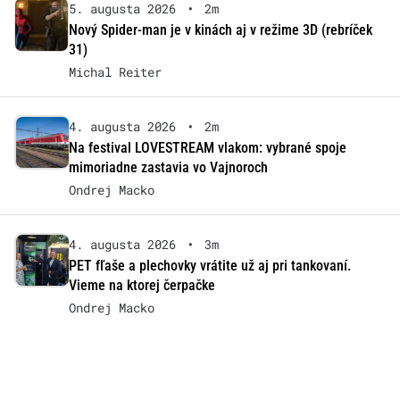
5. augusta 2026
•
2m
Nový Spider-man je v kinách aj v režime 3D (rebríček
31)
Michal Reiter
4. augusta 2026
•
2m
Na festival LOVESTREAM vlakom: vybrané spoje
mimoriadne zastavia vo Vajnoroch
Ondrej Macko
4. augusta 2026
•
3m
PET fľaše a plechovky vrátite už aj pri tankovaní.
Vieme na ktorej čerpačke
Ondrej Macko