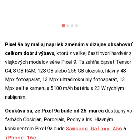
Pixel 9a by mal aj napriek zmenám v dizajne obsahovať
celkom dobrú výbavu
, ktorú z veľkej časti tvorí hardvér z
vlajkových modelov série Pixel 9. Tá zahŕňa čipset Tensor
G4, 8 GB RAM, 128 GB alebo 256 GB úložisko, hlavný 48
Mpx fotoaparát, 13 Mpx ultraširokouhlý fotoaparát, 13
Mpx selfie kameru a 5100 mAh batériu s 23 W rýchlym
nabíjaním.
Očakáva sa, že Pixel 9a bude od 26. marca
dostupný vo
farbách Obsidian, Porcelain, Peony a Iris. Hlavným
Samsung Galaxy A56
konkurentom Pixel 9a bude
a
iPhone 16e
.