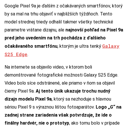
Google Pixel 9a je ďalším z očakávaných smartfónov, ktorý
by sa mal na trhu objaviť v najbližších týždňoch. Tento
model strednej triedy odhalil takmer všetky technické
parametre vrátane dizajnu, ale
najnovší pohľad na Pixel 9a
pred jeho uvedením na trh pochádza z ďalšieho
Galaxy
očakávaného smartfónu
, ktorým je ultra tenký
S25 Edge
.
Na internete sa objavilo video, v ktorom boli
demonštrované fotografické možnosti Galaxy S25 Edge.
Video bolo síce odstránené, ale priamo v ňom sa objavil
čierny Pixel 9a.
Aj tento únik ukazuje trochu nudný
dizajn modelu Pixel 9a
, ktorý sa nezhoduje s hlavnou
sériou Pixel 9 s výraznou lištou fotoaparátov.
Logo „
G
“ na
zadnej strane zariadenia však potvrdzuje, že ide o
finálny hardvér, nie o prototyp
, ako tomu bolo v prípade