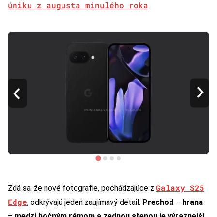
úniku z augusta minulého roka
.
Galaxy S25
Zdá sa, že nové fotografie, pochádzajúce z
Edge
, odkrývajú jeden zaujímavý detail.
Prechod – hrana
– medzi bočným rámom a zadnou stenou je výraznejší
,