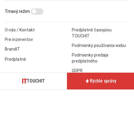
Tmavý režim
O nás / Kontakt
Predplatné časopisu
TOUCHIT
Pre inzerentov
Podmienky používania webu
BrandIT
Podmienky predaja
Predplatné
predplatného
GDPR
TOUCHIT
Rýchle správy
Nastavenia cookies
aktualizované denne: ISSN 1339-9497 (online)
a ISSN 1339-939X (tlačené vydanie)
Copyright © 2026 touchIT, s.r.o., Bratislava.
O
technické SEO
sa nám stará
TechSEO Vitals
.