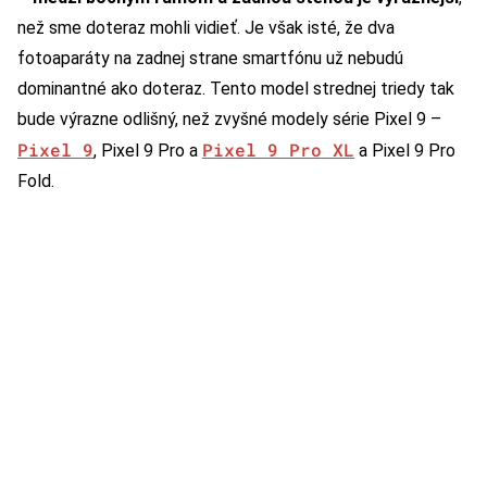
než sme doteraz mohli vidieť. Je však isté, že dva
fotoaparáty na zadnej strane smartfónu už nebudú
dominantné ako doteraz. Tento model strednej triedy tak
bude výrazne odlišný, než zvyšné modely série Pixel 9 –
Pixel 9
Pixel 9 Pro XL
, Pixel 9 Pro a
a Pixel 9 Pro
Fold.