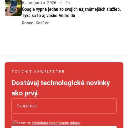
6. augusta 2026
•
2m
Google vypne jednu zo svojich najznámejších služieb.
Týka sa to aj vášho Androidu
Roman Kadlec
TOUCHIT NEWSLETTER
Dostávaj technologické novinky
ako prvý.
Súhlasím so
zásadami spracovaním údajov
.