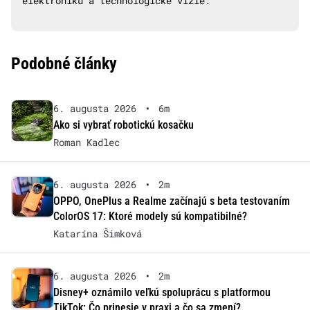
elektroniku a technologické vízie.
Podobné články
6. augusta 2026
•
6m
Ako si vybrať robotickú kosačku
Roman Kadlec
6. augusta 2026
•
2m
OPPO, OnePlus a Realme začínajú s beta testovaním
ColorOS 17: Ktoré modely sú kompatibilné?
Katarína Šimková
6. augusta 2026
•
2m
Disney+ oznámilo veľkú spoluprácu s platformou
TikTok: Čo prinesie v praxi a čo sa zmení?