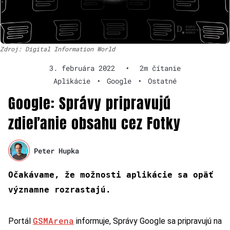
Zdroj: Digital Information World
3. februára 2022
•
2m čítanie
Aplikácie
•
Google
•
Ostatné
Google: Správy pripravujú
zdieľanie obsahu cez Fotky
Peter Hupka
Očakávame, že možnosti aplikácie sa opäť
významne rozrastajú.
GSMArena
Portál
informuje, Správy Google sa pripravujú na