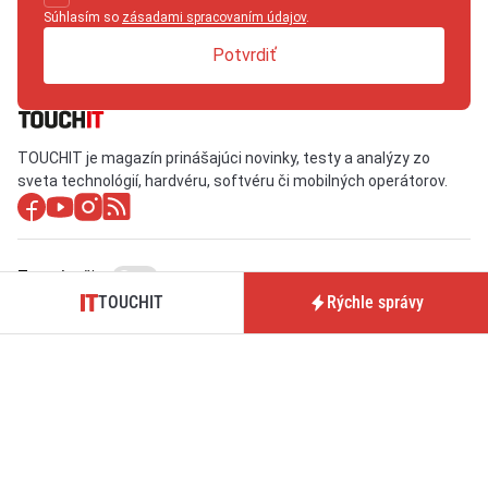
Súhlasím so
zásadami spracovaním údajov
.
Potvrdiť
TOUCHIT je magazín prinášajúci novinky, testy a analýzy zo
sveta technológií, hardvéru, softvéru či mobilných operátorov.
Tmavý režim
TOUCHIT
Rýchle správy
O nás / Kontakt
Predplatné časopisu
TOUCHIT
Pre inzerentov
Podmienky používania webu
BrandIT
Podmienky predaja
Predplatné
predplatného