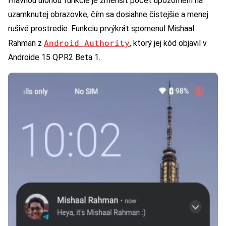
Hlavnou úlohou funkcie je zmenšiť počet upozornení na
uzamknutej obrazovke, čím sa dosiahne čistejšie a menej
rušivé prostredie. Funkciu prvýkrát spomenul Mishaal
Android Authority
Rahman z
, ktorý jej kód objavil v
Androide 15 QPR2 Beta 1.