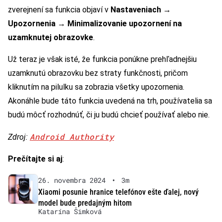
zverejnení sa funkcia objaví v
Nastaveniach →
Upozornenia → Minimalizovanie upozornení na
uzamknutej obrazovke
.
Už teraz je však isté, že funkcia ponúkne prehľadnejšiu
uzamknutú obrazovku bez straty funkčnosti, pričom
kliknutím na pilulku sa zobrazia všetky upozornenia.
Akonáhle bude táto funkcia uvedená na trh, používatelia sa
budú môcť rozhodnúť, či ju budú chcieť používať alebo nie.
Android Authority
Zdroj:
Prečítajte si aj
:
26. novembra 2024
•
3m
Xiaomi posunie hranice telefónov ešte ďalej, nový
model bude predajným hitom
Katarína Šimková