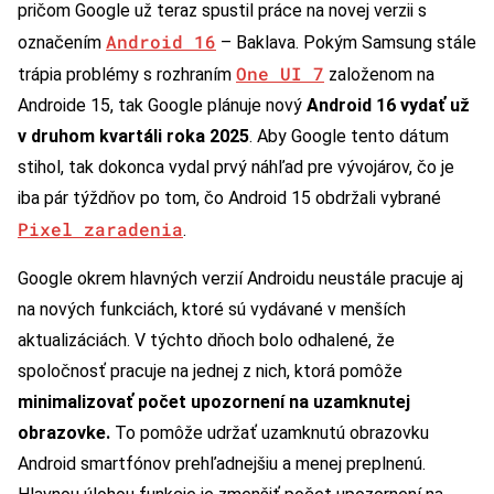
pričom Google už teraz spustil práce na novej verzii s
Android 16
označením
– Baklava. Pokým Samsung stále
One UI 7
trápia problémy s rozhraním
založenom na
Androide 15, tak Google plánuje nový
Android 16 vydať už
v druhom kvartáli roka 2025
. Aby Google tento dátum
stihol, tak dokonca vydal prvý náhľad pre vývojárov, čo je
iba pár týždňov po tom, čo Android 15 obdržali vybrané
Pixel zaradenia
.
Google okrem hlavných verzií Androidu neustále pracuje aj
na nových funkciách, ktoré sú vydávané v menších
aktualizáciách. V týchto dňoch bolo odhalené, že
spoločnosť pracuje na jednej z nich, ktorá pomôže
minimalizovať počet upozornení na uzamknutej
obrazovke.
To pomôže udržať uzamknutú obrazovku
Android smartfónov prehľadnejšiu a menej preplnenú.