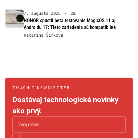
7. augusta 2026
•
2m
HONOR spustil beta testovanie MagicOS 11 aj
Androidu 17: Tieto zariadenia sú kompatibilné
Katarína Šimková
TOUCHIT NEWSLETTER
Dostávaj technologické novinky
ako prvý.