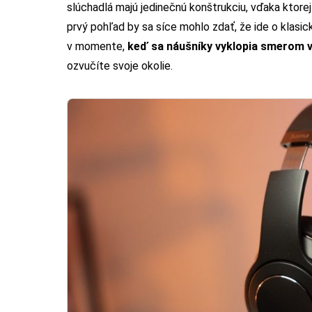
slúchadlá majú jedinečnú konštrukciu, vďaka ktore
prvý pohľad by sa síce mohlo zdať, že ide o klasic
v momente,
keď sa náušníky vyklopia smerom 
ozvučíte svoje okolie.