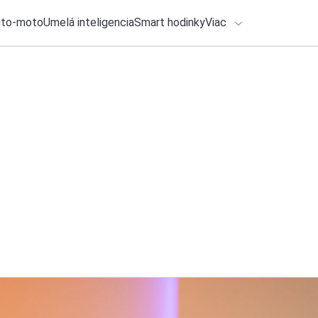
uto-moto
Umelá inteligencia
Smart hodinky
Viac
HLO BY VÁS ZAUJÍMAŤ
lačové správy
23. júla 2026
•
2m
ADÁVANIA
Xiaomi pripravuje 
súčasné vlajkové l
Zadajte frázu pre vyhľadanie
Katarína Šimková