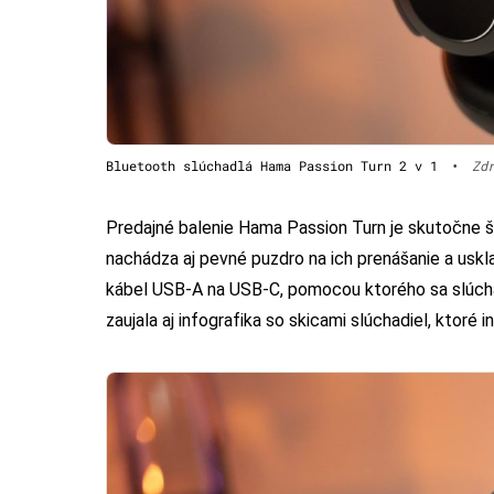
Bluetooth slúchadlá Hama Passion Turn 2 v 1
•
Zd
Predajné balenie Hama Passion Turn je skutočne št
nachádza aj pevné puzdro na ich prenášanie a uskl
kábel USB-A na USB-C, pomocou ktorého sa slúchadl
zaujala aj infografika so skicami slúchadiel, ktoré 