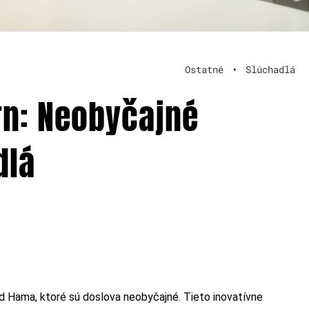
Ostatné
•
Slúchadlá
rn: Neobyčajné
dlá
d Hama, ktoré sú doslova neobyčajné. Tieto inovatívne