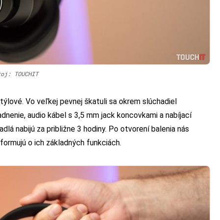
roj: TOUCHIT
ýlové. Vo veľkej pevnej škatuli sa okrem slúchadiel
adnenie, audio kábel s 3,5 mm jack koncovkami a nabíjací
á nabijú za približne 3 hodiny. Po otvorení balenia nás
informujú o ich základných funkciách.