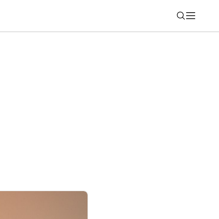
Nájsť
smartfóny, ktoré majú potenciál prekonať
ode