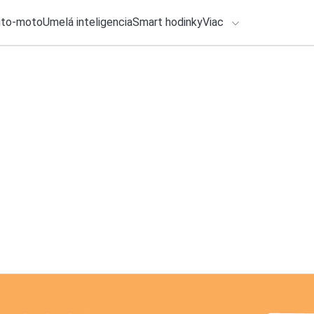
uto-moto
Umelá inteligencia
Smart hodinky
Viac
HLO BY VÁS ZAUJÍMAŤ
lačové správy
27. júla 2026
•
2m
Konečne sa dočkám
ADÁVANIA
príde do Európy
Zadajte frázu pre vyhľadanie
Katarína Šimková