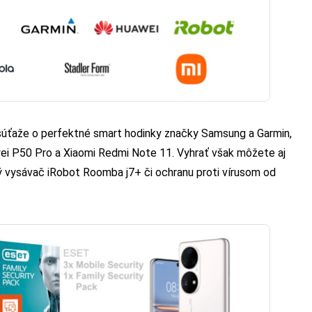
súťaže o perfektné smart hodinky značky Samsung a Garmin,
i P50 Pro a Xiaomi Redmi Note 11. Vyhrať však môžete aj
ý vysávač iRobot Roomba j7+ či ochranu proti vírusom od