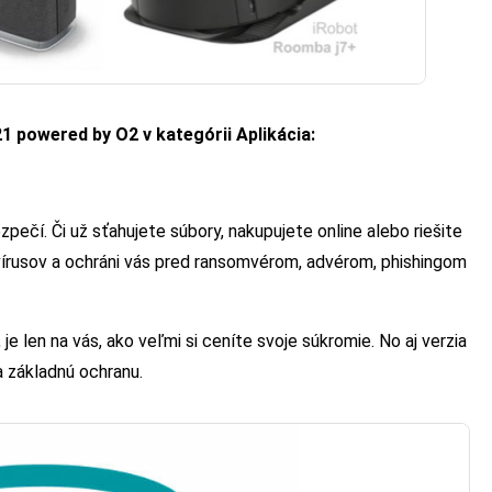
1 powered by O2 v kategórii Aplikácia:
pečí. Či už sťahujete súbory, nakupujete online alebo riešite
vírusov a ochráni vás pred ransomvérom, advérom, phishingom
e len na vás, ako veľmi si ceníte svoje súkromie. No aj verzia
 základnú ochranu.