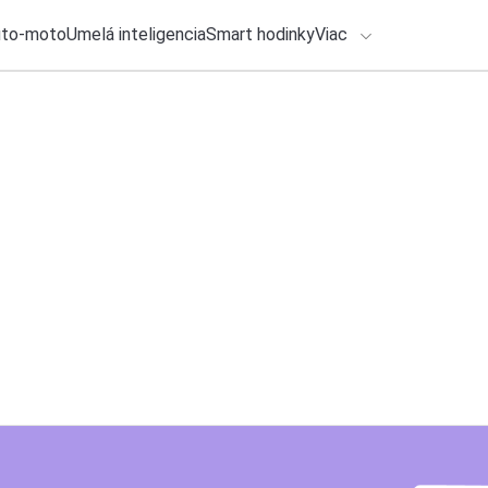
uto-moto
Umelá inteligencia
Smart hodinky
Viac
HLO BY VÁS ZAUJÍMAŤ
lačové správy
1. augusta 2026
•
3m
ADÁVANIA
Horúčavy menia ná
klimatizácií takmer
Zadajte frázu pre vyhľadanie
Ondrej Macko