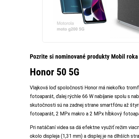
Pozrite si nominované produkty Mobil rok
Honor 50 5G
Vlajková loď spoločnosti Honor má niekoľko tromfo
fotoaparát, ďalej rýchle 66 W nabíjanie spolu s nabí
skutočnosti sú na zadnej strane smartfónu až šty
fotoaparát, 2 MPx makro a 2 MPx hĺbkový fotoapa
Pri natáčaní videa sa dá efektne využiť režim vi
okolo displeja (1,31 mm) a displej je na dlhších s