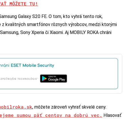
VAŤ MÔŽETE TU!
Samsung Galaxy S20 FE. O tom, kto vyhrá tento rok,
 z kvalitných smartfónov rôznych výrobcov, medzi ktorými
 Samsung, Sony Xperia či Xiaomi. Aj MOBILY ROKA chráni
mobilroka.sk
, môžete zároveň vyhrať skvelé ceny.
ejeme sumou päť centov na dobrú vec.
Hlasovať