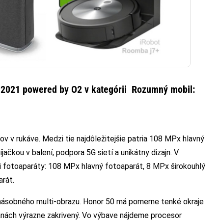
a 2021 powered by O2 v kategórii Rozumný mobil:
v v rukáve. Medzi tie najdôležitejšie patria 108 MPx hlavný
jačkou v balení, podpora 5G sietí a unikátny dizajn. V
ri fotoaparáty: 108 MPx hlavný fotoaparát, 8 MPx širokouhlý
rát.
acnásobného multi-obrazu. Honor 50 má pomerne tenké okraje
tranách výrazne zakrivený. Vo výbave nájdeme procesor