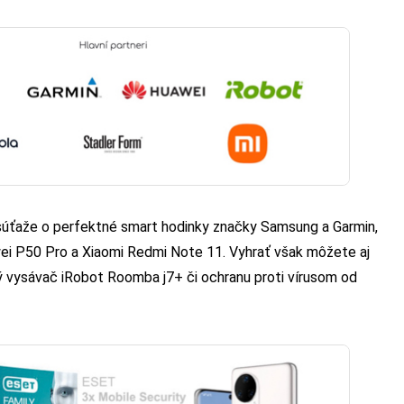
súťaže o perfektné smart hodinky značky Samsung a Garmin,
i P50 Pro a Xiaomi Redmi Note 11. Vyhrať však môžete aj
ý vysávač iRobot Roomba j7+ či ochranu proti vírusom od