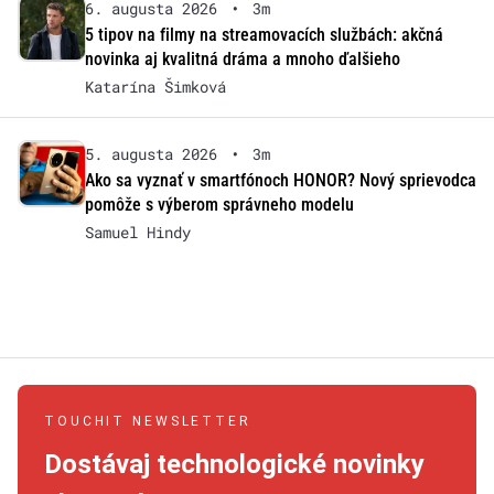
6. augusta 2026
•
3m
5 tipov na filmy na streamovacích službách: akčná
novinka aj kvalitná dráma a mnoho ďalšieho
Katarína Šimková
5. augusta 2026
•
3m
Ako sa vyznať v smartfónoch HONOR? Nový sprievodca
pomôže s výberom správneho modelu
Samuel Hindy
TOUCHIT NEWSLETTER
Dostávaj technologické novinky