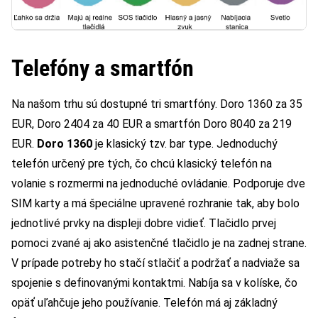
Telefóny a smartfón
Na našom trhu sú dostupné tri smartfóny. Doro 1360 za 35
EUR, Doro 2404 za 40 EUR a smartfón Doro 8040 za 219
EUR.
Doro 1360
je klasický tzv. bar type. Jednoduchý
telefón určený pre tých, čo chcú klasický telefón na
volanie s rozmermi na jednoduché ovládanie. Podporuje dve
SIM karty a má špeciálne upravené rozhranie tak, aby bolo
jednotlivé prvky na displeji dobre vidieť. Tlačidlo prvej
pomoci zvané aj ako asistenčné tlačidlo je na zadnej strane.
V prípade potreby ho stačí stlačiť a podržať a nadviaže sa
spojenie s definovanými kontaktmi. Nabíja sa v kolíske, čo
opäť uľahčuje jeho používanie. Telefón má aj základný