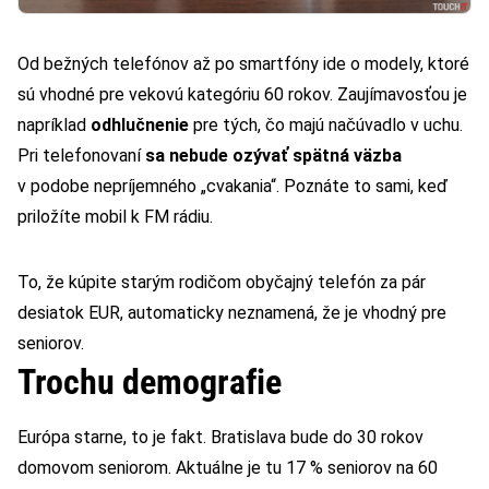
Od bežných telefónov až po smartfóny ide o modely, ktoré
sú vhodné pre vekovú kategóriu 60 rokov. Zaujímavosťou je
napríklad
odhlučnenie
pre tých, čo majú načúvadlo v uchu.
Pri telefonovaní
sa nebude ozývať spätná väzba
v podobe nepríjemného „cvakania“. Poznáte to sami, keď
priložíte mobil k FM rádiu.
To, že kúpite starým rodičom obyčajný telefón za pár
desiatok EUR, automaticky neznamená, že je vhodný pre
seniorov.
Trochu demografie
Európa starne, to je fakt. Bratislava bude do 30 rokov
domovom seniorom. Aktuálne je tu 17 % seniorov na 60