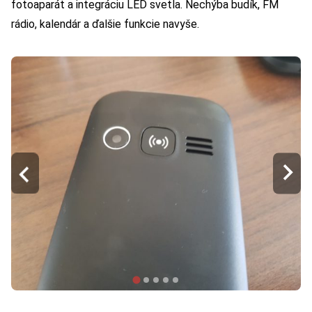
fotoaparát a integráciu LED svetla. Nechýba budík, FM
rádio, kalendár a ďalšie funkcie navyše.