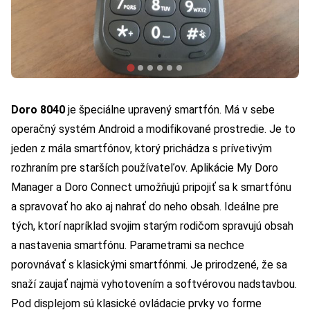
Doro 8040
je špeciálne upravený smartfón. Má v sebe
operačný systém Android a modifikované prostredie. Je to
jeden z mála smartfónov, ktorý prichádza s prívetivým
rozhraním pre starších používateľov. Aplikácie My Doro
Manager a Doro Connect umožňujú pripojiť sa k smartfónu
a spravovať ho ako aj nahrať do neho obsah. Ideálne pre
tých, ktorí napríklad svojim starým rodičom spravujú obsah
a nastavenia smartfónu. Parametrami sa nechce
porovnávať s klasickými smartfónmi. Je prirodzené, že sa
snaží zaujať najmä vyhotovením a softvérovou nadstavbou.
Pod displejom sú klasické ovládacie prvky vo forme