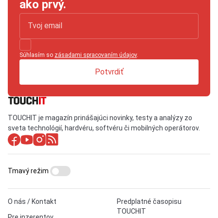
ako prvý.
Súhlasím so
zásadami spracovaním údajov
.
Potvrdiť
TOUCHIT je magazín prinášajúci novinky, testy a analýzy zo
sveta technológií, hardvéru, softvéru či mobilných operátorov.
Tmavý režim
O nás / Kontakt
Predplatné časopisu
TOUCHIT
Pre inzerentov