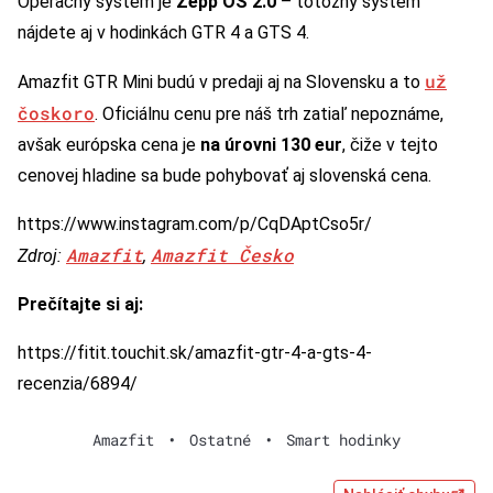
Operačný systém je
Zepp OS 2.0
– totožný systém
nájdete aj v hodinkách GTR 4 a GTS 4.
už
Amazfit GTR Mini budú v predaji aj na Slovensku a to
čoskoro
. Oficiálnu cenu pre náš trh zatiaľ nepoznáme,
avšak európska cena je
na úrovni 130 eur
, čiže v tejto
cenovej hladine sa bude pohybovať aj slovenská cena.
https://www.instagram.com/p/CqDAptCso5r/
Amazfit
Amazfit Česko
Zdroj:
,
Prečítajte si aj:
https://fitit.touchit.sk/amazfit-gtr-4-a-gts-4-
recenzia/6894/
Amazfit
•
Ostatné
•
Smart hodinky