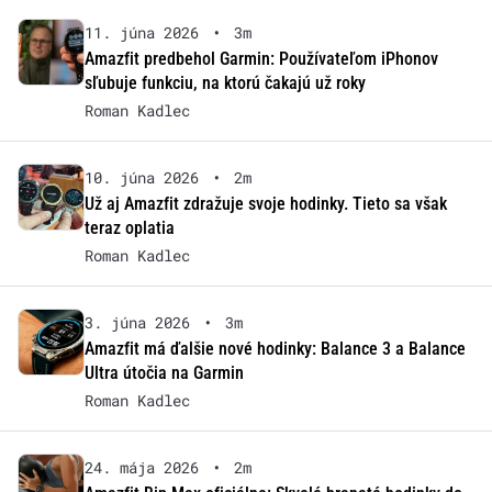
11. júna 2026
•
3m
Amazfit predbehol Garmin: Používateľom iPhonov
sľubuje funkciu, na ktorú čakajú už roky
Roman Kadlec
10. júna 2026
•
2m
Už aj Amazfit zdražuje svoje hodinky. Tieto sa však
teraz oplatia
Roman Kadlec
3. júna 2026
•
3m
Amazfit má ďalšie nové hodinky: Balance 3 a Balance
Ultra útočia na Garmin
Roman Kadlec
24. mája 2026
•
2m