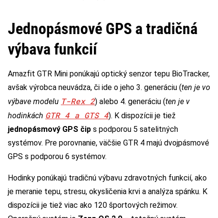
Jednopásmové GPS a tradičná
výbava funkcií
Amazfit GTR Mini ponúkajú optický senzor tepu BioTracker,
avšak výrobca neuvádza, či ide o jeho 3. generáciu (
ten je vo
T-Rex 2
výbave modelu
) alebo 4. generáciu (
ten je v
GTR 4 a GTS 4
hodinkách
). K dispozícii je tiež
jednopásmový GPS čip
s podporou 5 satelitných
systémov. Pre porovnanie, väčšie GTR 4 majú dvojpásmové
GPS s podporou 6 systémov.
Hodinky ponúkajú tradičnú výbavu zdravotných funkcií, ako
je meranie tepu, stresu, okysličenia krvi a analýza spánku. K
dispozícii je tiež viac ako 120 športových režimov.