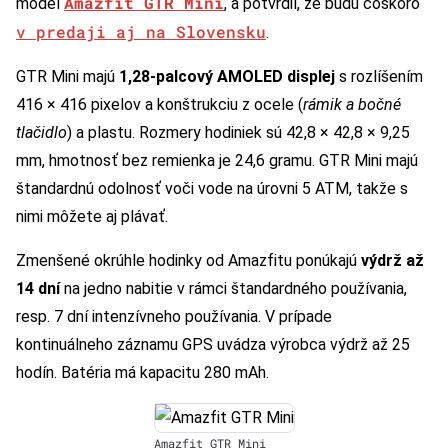
Amazfit GTR Mini
model
, a potvrdil, že budú čoskoro
v predaji aj na Slovensku
.
GTR Mini majú
1,28-palcový AMOLED displej
s rozlíšením
416 × 416 pixelov a konštrukciu z ocele (
rámik a bočné
tlačidlo
) a plastu. Rozmery hodiniek sú 42,8 × 42,8 × 9,25
mm, hmotnosť bez remienka je 24,6 gramu. GTR Mini majú
štandardnú odolnosť voči vode na úrovni 5 ATM, takže s
nimi môžete aj plávať.
Zmenšené okrúhle hodinky od Amazfitu ponúkajú
výdrž až
14 dní
na jedno nabitie v rámci štandardného používania,
resp. 7 dní intenzívneho používania. V prípade
kontinuálneho záznamu GPS uvádza výrobca výdrž až 25
hodín. Batéria má kapacitu 280 mAh.
Amazfit GTR Mini