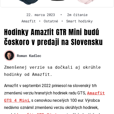
22. marca 2023
•
2m čítanie
Amazfit
•
Ostatné
•
Smart hodinky
Hodinky Amazfit GTR Mini budú
čoskoro v predaji na Slovensku
Roman Kadlec
Zmenšenej verzie sa dočkali aj okrúhle
hodinky od Amazfit.
Amazfit v septembri 2022 priniesol na slovenský trh
Amazfit
zmenšenú verziu hranatých hodiniek radu GTS,
GTS 4 Mini
, s cenovkou necelých 100 eur. Výrobca
nedávno oznámil zmenšenú verziu okrúhlych hodiniek,