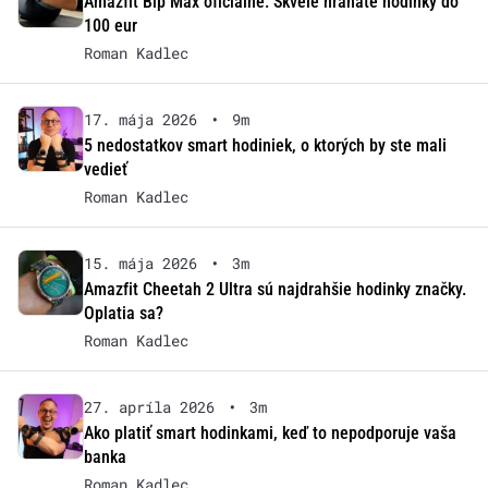
Amazfit Bip Max oficiálne: Skvelé hranaté hodinky do
100 eur
Roman Kadlec
17. mája 2026
•
9m
5 nedostatkov smart hodiniek, o ktorých by ste mali
vedieť
Roman Kadlec
15. mája 2026
•
3m
Amazfit Cheetah 2 Ultra sú najdrahšie hodinky značky.
Oplatia sa?
Roman Kadlec
27. apríla 2026
•
3m
Ako platiť smart hodinkami, keď to nepodporuje vaša
banka
Roman Kadlec